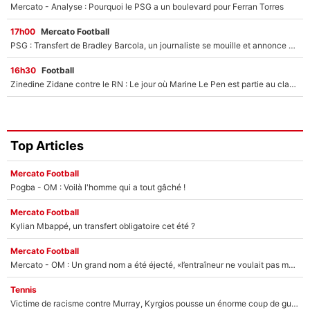
Mercato - Analyse : Pourquoi le PSG a un boulevard pour Ferran Torres
17h00
Mercato Football
PSG : Transfert de Bradley Barcola, un journaliste se mouille et annonce déjà la fin du feuilleton !
16h30
Football
Zinedine Zidane contre le RN : Le jour où Marine Le Pen est partie au clash avec le sélectionneur de l’équipe de France
Top Articles
Mercato Football
Pogba - OM : Voilà l'homme qui a tout gâché !
Mercato Football
Kylian Mbappé, un transfert obligatoire cet été ?
Mercato Football
Mercato - OM : Un grand nom a été éjecté, «l’entraîneur ne voulait pas me conserver»
Tennis
Victime de racisme contre Murray, Kyrgios pousse un énorme coup de gueule !