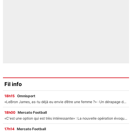
Fil info
18h15
Omnisport
«LeBron James, as-tu déjà eu envie d’être une femme ?» : Un dérapage de Donald Trump sur la superstar de la NBA refait surface
18h00
Mercato Football
«C'est une option qui est très intéressante» : La nouvelle opération évoquée au PSG est déjà validée dans l’After Foot
17h14
Mercato Football