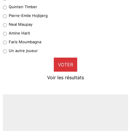
32%
Quinten Timber
Geronimo Rulli
Pierre-Emile Hojbjerg
4%
Neal Maupay
Quinten Timber
Amine Harit
1%
Faris Moumbagna
Pierre-Emile Hojbjerg
Un autre joueur
9%
VOTER
Neal Maupay
4%
Voir les résultats
Amine Harit
3%
Faris Moumbagna
4%
Un autre joueur
5%