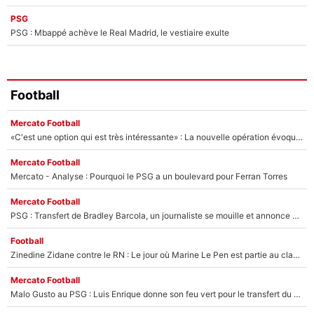
PSG
PSG : Mbappé achève le Real Madrid, le vestiaire exulte
Football
Mercato Football
«C'est une option qui est très intéressante» : La nouvelle opération évoquée au PSG est déjà validée dans l’After Foot
Mercato Football
Mercato - Analyse : Pourquoi le PSG a un boulevard pour Ferran Torres
Mercato Football
PSG : Transfert de Bradley Barcola, un journaliste se mouille et annonce déjà la fin du feuilleton !
Football
Zinedine Zidane contre le RN : Le jour où Marine Le Pen est partie au clash avec le sélectionneur de l’équipe de France
Mercato Football
Malo Gusto au PSG : Luis Enrique donne son feu vert pour le transfert du Français qui pourrait atteindre une somme record