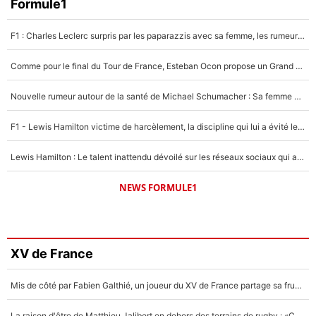
Formule1
F1 : Charles Leclerc surpris par les paparazzis avec sa femme, les rumeurs étaient vraies !
Comme pour le final du Tour de France, Esteban Ocon propose un Grand Prix de Formule 1 à Paris : «Autour de l’Arc de Triomphe, ce serait génial» !
Nouvelle rumeur autour de la santé de Michael Schumacher : Sa femme Corinna sort du silence
F1 - Lewis Hamilton victime de harcèlement, la discipline qui lui a évité le pire : «J'aurais probablement mal tourné»
Lewis Hamilton : Le talent inattendu dévoilé sur les réseaux sociaux qui a impressionné Kim Kardashian pendant leurs vacances en amoureux !
NEWS FORMULE1
XV de France
Mis de côté par Fabien Galthié, un joueur du XV de France partage sa frustration : «ils ne me l’ont pas dit tout de suite»
La raison d'être de Matthieu Jalibert en dehors des terrains de rugby : «Ça m'atteint autant que si tu touches à un membre de ma famille»