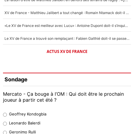
XV de France - Matthieu Jalibert a tout changé : Romain Ntamack doit-il s’inquiéter pour sa place à un an de la Coupe du monde ?
«Le XV de France est meilleur avec Lucu» : Antoine Dupont doit-il s’inquiéter pour sa place ?
Le XV de France a trouvé son remplaçant : Fabien Galthié doit-il se passer d'Antoine Dupont ?
ACTUS XV DE FRANCE
Sondage
Mercato - Ça bouge à l’OM : Qui doit être le prochain
joueur à partir cet été ?
Geoffrey Kondogbia
Geoffrey Kondogbia
38%
Leonardo Balerdi
Leonardo Balerdi
Geronimo Rulli