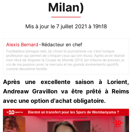
Milan)
Mis à jour le 7 juillet 2021 à 19h18
Alexis Bernard
-
Rédacteur en chef
Footballeur presque raté, j’ai choisi le journalisme car c’est l’unique
profession qui permet de critiquer ceux qui ont réussi. Après avoir réalisé
mon rêve de disputer la Coupe du Monde 2010 (en tribune de presse), je
vis de ma passion avec le mercato et les grands événements sportifs
comme deuxième famille.
Après une excellente saison à Lorient,
Andreaw Gravillon va être prêté à Reims
avec une option d'achat obligatoire.