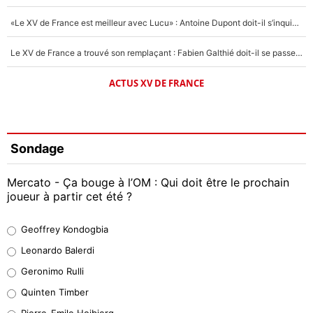
«Le XV de France est meilleur avec Lucu» : Antoine Dupont doit-il s’inquiéter pour sa place ?
Le XV de France a trouvé son remplaçant : Fabien Galthié doit-il se passer d'Antoine Dupont ?
ACTUS XV DE FRANCE
Sondage
Mercato - Ça bouge à l’OM : Qui doit être le prochain
joueur à partir cet été ?
Geoffrey Kondogbia
Geoffrey Kondogbia
38%
Leonardo Balerdi
Leonardo Balerdi
Geronimo Rulli
32%
Quinten Timber
Geronimo Rulli
Pierre-Emile Hojbjerg