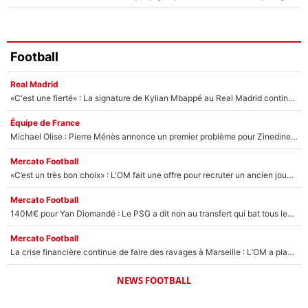
Football
Real Madrid
«C'est une fierté» : La signature de Kylian Mbappé au Real Madrid continue de régaler l'Espagne
Équipe de France
Michael Olise : Pierre Ménès annonce un premier problème pour Zinedine Zidane en équipe de France
Mercato Football
«C’est un très bon choix» : L'OM fait une offre pour recruter un ancien joueur du PSG... et c'est validé dans l'After Foot !
Mercato Football
140M€ pour Yan Diomandé : Le PSG a dit non au transfert qui bat tous les records sur le mercato
Mercato Football
La crise financière continue de faire des ravages à Marseille : L’OM a placé 12 joueurs sur le marché des transferts… et ça pourrait lui rapporter près de 100M€ !
NEWS FOOTBALL