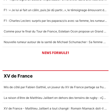
F1 : « Je lui ai fait un câlin, puis j’ai dû partir...», le témoignage émouvant de Max Verstappen sur sa fille
F1 : Charles Leclerc surpris par les paparazzis avec sa femme, les rumeurs étaient vraies !
Comme pour le final du Tour de France, Esteban Ocon propose un Grand Prix de Formule 1 à Paris : «Autour de l’Arc de Triomphe, ce serait génial» !
Nouvelle rumeur autour de la santé de Michael Schumacher : Sa femme Corinna sort du silence
NEWS FORMULE1
XV de France
Mis de côté par Fabien Galthié, un joueur du XV de France partage sa frustration : «ils ne me l’ont pas dit tout de suite»
La raison d'être de Matthieu Jalibert en dehors des terrains de rugby : «Ça m'atteint autant que si tu touches à un membre de ma famille»
XV de France - Matthieu Jalibert a tout changé : Romain Ntamack doit-il s’inquiéter pour sa place à un an de la Coupe du monde ?