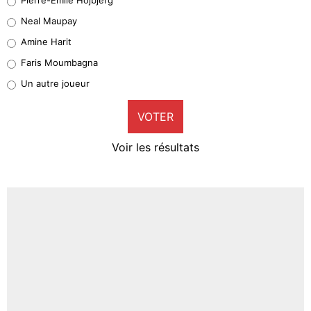
5%
Neal Maupay
Quinten Timber
Amine Harit
1%
Faris Moumbagna
Pierre-Emile Hojbjerg
Un autre joueur
9%
VOTER
Neal Maupay
4%
Voir les résultats
Amine Harit
3%
Faris Moumbagna
5%
Un autre joueur
5%
1547 personnes ont participé aux votes.