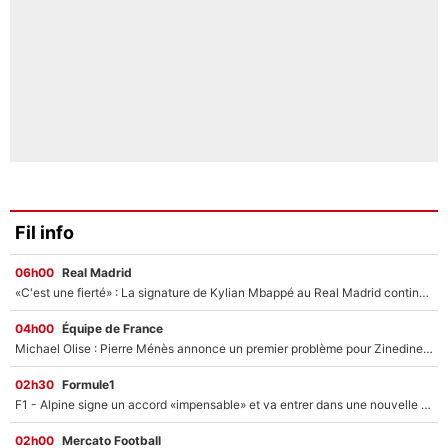
Fil info
06h00
Real Madrid
«C'est une fierté» : La signature de Kylian Mbappé au Real Madrid continue de régaler l'Espagne
04h00
Équipe de France
Michael Olise : Pierre Ménès annonce un premier problème pour Zinedine Zidane en équipe de France
02h30
Formule1
F1 - Alpine signe un accord «impensable» et va entrer dans une nouvelle dimension : Grande nouvelle pour Pierre Gasly !
02h00
Mercato Football