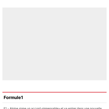
Formule1
F1 - Alpine signe un accord «impensable» et va entrer dans une nouvelle dimension : Grande nouvelle pour Pierre Gasly !