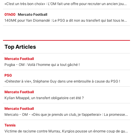
«C’est un très bon choix» : L'OM fait une offre pour recruter un ancien joueur du PSG... et c'est validé dans l'After Foot !
01h00
Mercato Football
140M€ pour Yan Diomandé : Le PSG a dit non au transfert qui bat tous les records sur le mercato
Top Articles
Mercato Football
Pogba - OM : Voilà l'homme qui a tout gâché !
PSG
«Détester à vie», Stéphane Guy dans une embrouille à cause du PSG !
Mercato Football
Kylian Mbappé, un transfert obligatoire cet été ?
Mercato Football
Mercato - OM - «Dès que je prends un club, je t’appellerai» : La promesse de Marcelino au moment de claquer la porte
Tennis
Victime de racisme contre Murray, Kyrgios pousse un énorme coup de gueule !