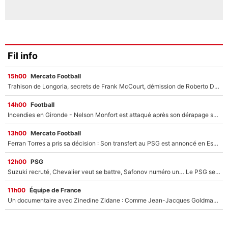
Fil info
15h00
Mercato Football
Trahison de Longoria, secrets de Frank McCourt, démission de Roberto De Zerbi : Medhi Benatia se lâche sur son départ de l'OM et fait d'importantes révélations
14h00
Football
Incendies en Gironde - Nelson Monfort est attaqué après son dérapage sur CNews : «Et lui, il prend combien pour parler dans un studio climatisé?»
13h00
Mercato Football
Ferran Torres a pris sa décision : Son transfert au PSG est annoncé en Espagne !
12h00
PSG
Suzuki recruté, Chevalier veut se battre, Safonov numéro un… Le PSG se lance encore dans un gros chantier pour le poste de gardien de but
11h00
Équipe de France
Un documentaire avec Zinedine Zidane : Comme Jean-Jacques Goldman et Mylène Farmer, le nouveau sélectionneur de l'équipe de France a recalé une journaliste très connue