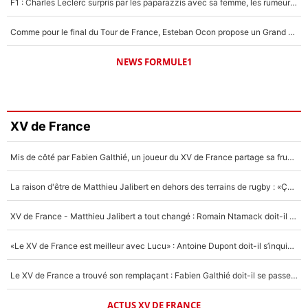
F1 : Charles Leclerc surpris par les paparazzis avec sa femme, les rumeurs étaient vraies !
Comme pour le final du Tour de France, Esteban Ocon propose un Grand Prix de Formule 1 à Paris : «Autour de l’Arc de Triomphe, ce serait génial» !
NEWS FORMULE1
XV de France
Mis de côté par Fabien Galthié, un joueur du XV de France partage sa frustration : «ils ne me l’ont pas dit tout de suite»
La raison d'être de Matthieu Jalibert en dehors des terrains de rugby : «Ça m'atteint autant que si tu touches à un membre de ma famille»
XV de France - Matthieu Jalibert a tout changé : Romain Ntamack doit-il s’inquiéter pour sa place à un an de la Coupe du monde ?
«Le XV de France est meilleur avec Lucu» : Antoine Dupont doit-il s’inquiéter pour sa place ?
Le XV de France a trouvé son remplaçant : Fabien Galthié doit-il se passer d'Antoine Dupont ?
ACTUS XV DE FRANCE