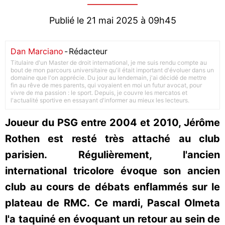
Publié le 21 mai 2025 à 09h45
Dan Marciano
-
Rédacteur
Titulaire d'un Master de droit international, je me suis rendu compte au
bout de mon parcours universitaire qu'il était important d'évoluer dans un
domaine que l'on apprécie. Du jour au lendemain, j'ai décidé de mettre
fin au rêve de mes parents, qui voyaient en moi un futur avocat, pour
vivre de ma passion : le sport. Depuis, je couvre les mercatos et
l'actualité sportive en essayant d'informer au mieux les lecteurs.
Joueur du PSG entre 2004 et 2010, Jérôme
Rothen est resté très attaché au club
parisien. Régulièrement, l'ancien
international tricolore évoque son ancien
club au cours de débats enflammés sur le
plateau de RMC. Ce mardi, Pascal Olmeta
l'a taquiné en évoquant un retour au sein de