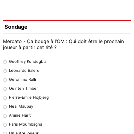
Sondage
Mercato - Ça bouge à l’OM : Qui doit être le prochain
joueur à partir cet été ?
Geoffrey Kondogbia
Geoffrey Kondogbia
38%
Leonardo Balerdi
Leonardo Balerdi
Geronimo Rulli
32%
Quinten Timber
Geronimo Rulli
Pierre-Emile Hojbjerg
5%
Neal Maupay
Quinten Timber
Amine Harit
1%
Faris Moumbagna
Pierre-Emile Hojbjerg
Un autre joueur