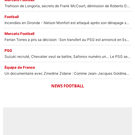
Trahison de Longoria, secrets de Frank McCourt, démission de Roberto De Zerbi : Medhi Benatia se lâche sur son départ de l'OM et fait d'importantes révélations
Football
Incendies en Gironde - Nelson Monfort est attaqué après son dérapage sur CNews : «Et lui, il prend combien pour parler dans un studio climatisé?»
Mercato Football
Ferran Torres a pris sa décision : Son transfert au PSG est annoncé en Espagne !
PSG
Suzuki recruté, Chevalier veut se battre, Safonov numéro un… Le PSG se lance encore dans un gros chantier pour le poste de gardien de but
Équipe de France
Un documentaire avec Zinedine Zidane : Comme Jean-Jacques Goldman et Mylène Farmer, le nouveau sélectionneur de l'équipe de France a recalé une journaliste très connue
NEWS FOOTBALL