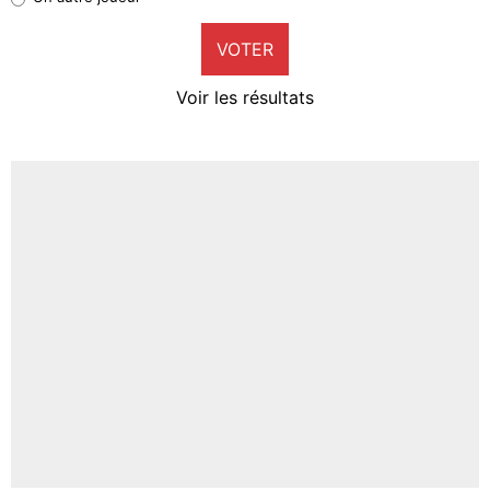
9%
VOTER
Neal Maupay
4%
Voir les résultats
Amine Harit
3%
Faris Moumbagna
4%
Un autre joueur
5%
1645 personnes ont participé aux votes.