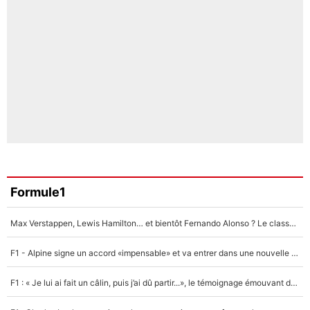
Formule1
Max Verstappen, Lewis Hamilton… et bientôt Fernando Alonso ? Le classement des pilotes les mieux payés en Formule 1 risque de changer !
F1 - Alpine signe un accord «impensable» et va entrer dans une nouvelle dimension : Grande nouvelle pour Pierre Gasly !
F1 : « Je lui ai fait un câlin, puis j’ai dû partir...», le témoignage émouvant de Max Verstappen sur sa fille