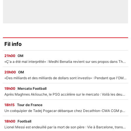
Fil info
21h00
OM
«Ç'a a été mal interprêté» : Medhi Benatia revient sur ses propos dans The Bridge et précise ses conditions pour rejoindre le PSG !
20h00
OM
«Des milliards et des milliards de dollars sont investis» : Pendant que l'OM est en pleine crise financière, Frank McCourt lance un nouveau projet à 260M€ !
19h00
Mercato Football
Après Maghnes Akliouche, le PSG accèlère sur le mercato : Voilà les deux nouvelles recrues qui vont signer la semaine prochaine ?
18h15
Tour de France
Un coéquipier de Tadej Pogacar débarque chez Decathlon-CMA CGM pour épauler Paul Seixas : «Mes meilleures années sont à venir»
18h00
Football
Lionel Messi est endeuillé par la mort de son père : Vie à Barcelone, transfert au PSG... voilà comment Jorge Messi a joué un rôle essentiel dans sa carrière !