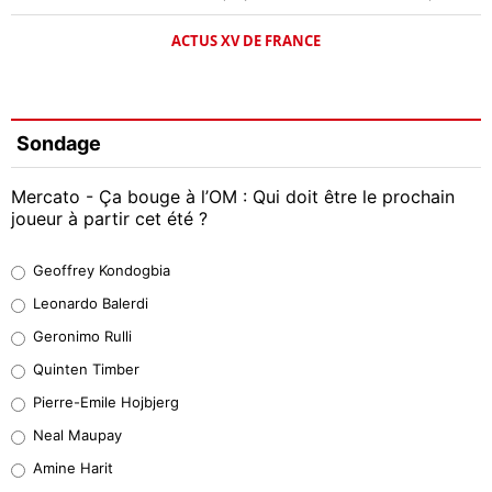
ACTUS XV DE FRANCE
Sondage
Mercato - Ça bouge à l’OM : Qui doit être le prochain
joueur à partir cet été ?
Geoffrey Kondogbia
Geoffrey Kondogbia
38%
Leonardo Balerdi
Leonardo Balerdi
Geronimo Rulli
32%
Quinten Timber
Geronimo Rulli
Pierre-Emile Hojbjerg
5%
Neal Maupay
Quinten Timber
Amine Harit
1%