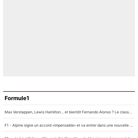
Formule1
Max Verstappen, Lewis Hamilton… et bientôt Fernando Alonso ? Le classement des pilotes les mieux payés en Formule 1 risque de changer !
F1 - Alpine signe un accord «impensable» et va entrer dans une nouvelle dimension : Grande nouvelle pour Pierre Gasly !