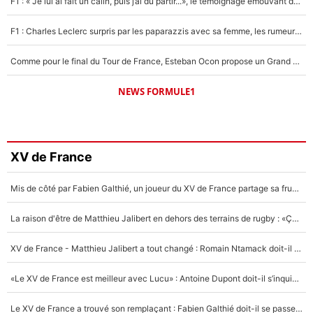
F1 : « Je lui ai fait un câlin, puis j’ai dû partir...», le témoignage émouvant de Max Verstappen sur sa fille
F1 : Charles Leclerc surpris par les paparazzis avec sa femme, les rumeurs étaient vraies !
Comme pour le final du Tour de France, Esteban Ocon propose un Grand Prix de Formule 1 à Paris : «Autour de l’Arc de Triomphe, ce serait génial» !
NEWS FORMULE1
XV de France
Mis de côté par Fabien Galthié, un joueur du XV de France partage sa frustration : «ils ne me l’ont pas dit tout de suite»
La raison d'être de Matthieu Jalibert en dehors des terrains de rugby : «Ça m'atteint autant que si tu touches à un membre de ma famille»
XV de France - Matthieu Jalibert a tout changé : Romain Ntamack doit-il s’inquiéter pour sa place à un an de la Coupe du monde ?
«Le XV de France est meilleur avec Lucu» : Antoine Dupont doit-il s’inquiéter pour sa place ?
Le XV de France a trouvé son remplaçant : Fabien Galthié doit-il se passer d'Antoine Dupont ?