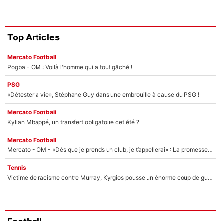
Top Articles
Mercato Football
Pogba - OM : Voilà l'homme qui a tout gâché !
PSG
«Détester à vie», Stéphane Guy dans une embrouille à cause du PSG !
Mercato Football
Kylian Mbappé, un transfert obligatoire cet été ?
Mercato Football
Mercato - OM - «Dès que je prends un club, je t’appellerai» : La promesse de Marcelino au moment de claquer la porte
Tennis
Victime de racisme contre Murray, Kyrgios pousse un énorme coup de gueule !