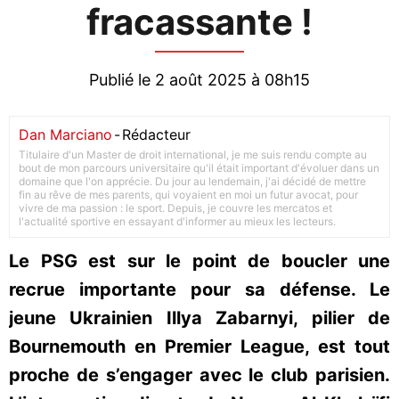
fracassante !
Publié le 2 août 2025 à 08h15
Dan Marciano
-
Rédacteur
Titulaire d'un Master de droit international, je me suis rendu compte au
bout de mon parcours universitaire qu'il était important d'évoluer dans un
domaine que l'on apprécie. Du jour au lendemain, j'ai décidé de mettre
fin au rêve de mes parents, qui voyaient en moi un futur avocat, pour
vivre de ma passion : le sport. Depuis, je couvre les mercatos et
l'actualité sportive en essayant d'informer au mieux les lecteurs.
Le PSG est sur le point de boucler une
recrue importante pour sa défense. Le
jeune Ukrainien Illya Zabarnyi, pilier de
Bournemouth en Premier League, est tout
proche de s’engager avec le club parisien.