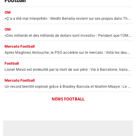
Football
OM
«Ç'a a été mal interprêté» : Medhi Benatia revient sur ses propos dans The Bridge et précise ses conditions pour rejoindre le PSG !
OM
«Des milliards et des milliards de dollars sont investis» : Pendant que l'OM est en pleine crise financière, Frank McCourt lance un nouveau projet à 260M€ !
Mercato Football
Après Maghnes Akliouche, le PSG accèlère sur le mercato : Voilà les deux nouvelles recrues qui vont signer la semaine prochaine ?
Football
Lionel Messi est endeuillé par la mort de son père : Vie à Barcelone, transfert au PSG... voilà comment Jorge Messi a joué un rôle essentiel dans sa carrière !
Mercato Football
Un record bientôt explosé grâce à Bradley Barcola et Ibrahim Mbaye : Le PSG sur le point de réaliser un mercato historique ?
NEWS FOOTBALL