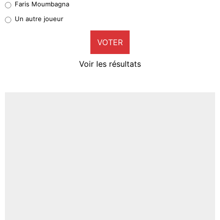
Faris Moumbagna
Pierre-Emile Hojbjerg
Un autre joueur
9%
VOTER
Neal Maupay
4%
Voir les résultats
Amine Harit
3%
Faris Moumbagna
4%
Un autre joueur
5%
1656 personnes ont participé aux votes.