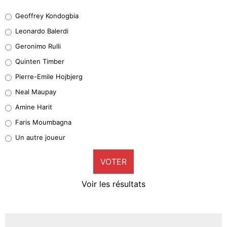
Geoffrey Kondogbia
Geoffrey Kondogbia
38%
Leonardo Balerdi
Leonardo Balerdi
Geronimo Rulli
32%
Quinten Timber
Geronimo Rulli
Pierre-Emile Hojbjerg
5%
Neal Maupay
Quinten Timber
Amine Harit
1%
Faris Moumbagna
Pierre-Emile Hojbjerg
Un autre joueur
9%
VOTER
Neal Maupay
4%
Voir les résultats
Amine Harit
3%
Faris Moumbagna