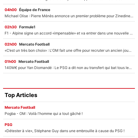
04h00
Équipe de France
Michael Olise : Pierre Ménès annonce un premier problème pour Zinedine Zidane en équipe de France
02h30
Formule1
F1 - Alpine signe un accord «impensable» et va entrer dans une nouvelle dimension : Grande nouvelle pour Pierre Gasly !
02h00
Mercato Football
«C’est un très bon choix» : L'OM fait une offre pour recruter un ancien joueur du PSG... et c'est validé dans l'After Foot !
01h00
Mercato Football
140M€ pour Yan Diomandé : Le PSG a dit non au transfert qui bat tous les records sur le mercato
Top Articles
Mercato Football
Pogba - OM : Voilà l'homme qui a tout gâché !
PSG
«Détester à vie», Stéphane Guy dans une embrouille à cause du PSG !