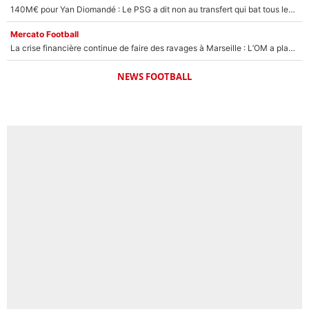
140M€ pour Yan Diomandé : Le PSG a dit non au transfert qui bat tous les records sur le mercato
Mercato Football
La crise financière continue de faire des ravages à Marseille : L’OM a placé 12 joueurs sur le marché des transferts… et ça pourrait lui rapporter près de 100M€ !
NEWS FOOTBALL