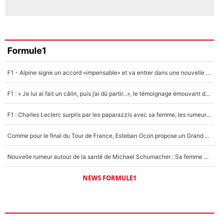
Formule1
F1 - Alpine signe un accord «impensable» et va entrer dans une nouvelle dimension : Grande nouvelle pour Pierre Gasly !
F1 : « Je lui ai fait un câlin, puis j’ai dû partir...», le témoignage émouvant de Max Verstappen sur sa fille
F1 : Charles Leclerc surpris par les paparazzis avec sa femme, les rumeurs étaient vraies !
Comme pour le final du Tour de France, Esteban Ocon propose un Grand Prix de Formule 1 à Paris : «Autour de l’Arc de Triomphe, ce serait génial» !
Nouvelle rumeur autour de la santé de Michael Schumacher : Sa femme Corinna sort du silence
NEWS FORMULE1