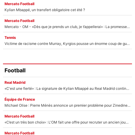
Mercato Football
Kylian Mbappé, un transfert obligatoire cet été ?
Mercato Football
Mercato - OM - «Dès que je prends un club, je t’appellerai» : La promesse de Marcelino au moment de claquer la porte
Tennis
Victime de racisme contre Murray, Kyrgios pousse un énorme coup de gueule !
Football
Real Madrid
«C'est une fierté» : La signature de Kylian Mbappé au Real Madrid continue de régaler l'Espagne
Équipe de France
Michael Olise : Pierre Ménès annonce un premier problème pour Zinedine Zidane en équipe de France
Mercato Football
«C’est un très bon choix» : L'OM fait une offre pour recruter un ancien joueur du PSG... et c'est validé dans l'After Foot !
Mercato Football