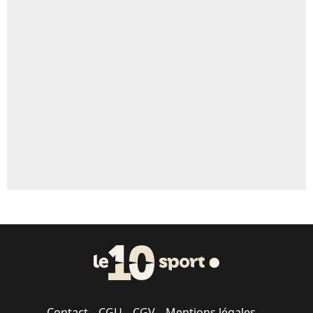
5%
Un autre joueur
5%
1547 personnes ont participé aux votes.
Contact
CGU
CGV
Mentions légales