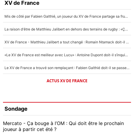
XV de France
Mis de côté par Fabien Galthié, un joueur du XV de France partage sa frustration : «ils ne me l’ont pas dit tout de suite»
La raison d'être de Matthieu Jalibert en dehors des terrains de rugby : «Ça m'atteint autant que si tu touches à un membre de ma famille»
XV de France - Matthieu Jalibert a tout changé : Romain Ntamack doit-il s’inquiéter pour sa place à un an de la Coupe du monde ?
«Le XV de France est meilleur avec Lucu» : Antoine Dupont doit-il s’inquiéter pour sa place ?
Le XV de France a trouvé son remplaçant : Fabien Galthié doit-il se passer d'Antoine Dupont ?
ACTUS XV DE FRANCE
Sondage
Mercato - Ça bouge à l’OM : Qui doit être le prochain
joueur à partir cet été ?