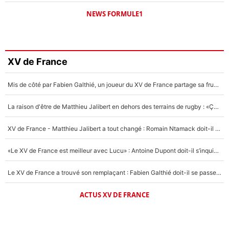
NEWS FORMULE1
XV de France
Mis de côté par Fabien Galthié, un joueur du XV de France partage sa frustration : «ils ne me l’ont pas dit tout de suite»
La raison d'être de Matthieu Jalibert en dehors des terrains de rugby : «Ça m'atteint autant que si tu touches à un membre de ma famille»
XV de France - Matthieu Jalibert a tout changé : Romain Ntamack doit-il s’inquiéter pour sa place à un an de la Coupe du monde ?
«Le XV de France est meilleur avec Lucu» : Antoine Dupont doit-il s’inquiéter pour sa place ?
Le XV de France a trouvé son remplaçant : Fabien Galthié doit-il se passer d'Antoine Dupont ?
ACTUS XV DE FRANCE