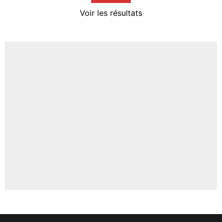
4%
Voir les résultats
Amine Harit
3%
Faris Moumbagna
5%
Un autre joueur
5%
1519 personnes ont participé aux votes.