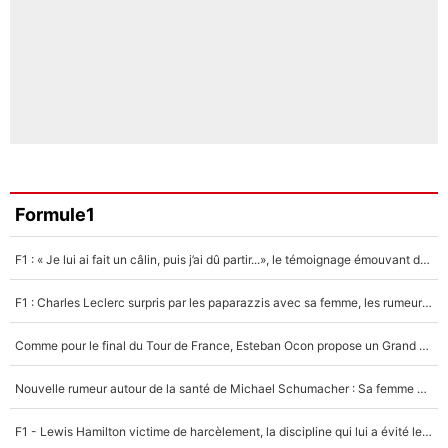
Formule1
F1 : « Je lui ai fait un câlin, puis j’ai dû partir...», le témoignage émouvant de Max Verstappen sur sa fille
F1 : Charles Leclerc surpris par les paparazzis avec sa femme, les rumeurs étaient vraies !
Comme pour le final du Tour de France, Esteban Ocon propose un Grand Prix de Formule 1 à Paris : «Autour de l’Arc de Triomphe, ce serait génial» !
Nouvelle rumeur autour de la santé de Michael Schumacher : Sa femme Corinna sort du silence
F1 - Lewis Hamilton victime de harcèlement, la discipline qui lui a évité le pire : «J'aurais probablement mal tourné»