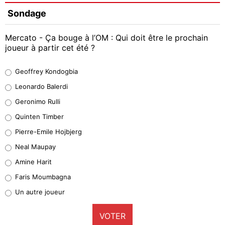
Sondage
Mercato - Ça bouge à l’OM : Qui doit être le prochain
joueur à partir cet été ?
Geoffrey Kondogbia
Geoffrey Kondogbia
38%
Leonardo Balerdi
Leonardo Balerdi
Geronimo Rulli
32%
Quinten Timber
Geronimo Rulli
Pierre-Emile Hojbjerg
5%
Neal Maupay
Quinten Timber
Amine Harit
1%
Faris Moumbagna
Pierre-Emile Hojbjerg
Un autre joueur
9%
VOTER
Neal Maupay