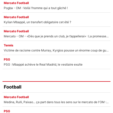
Mercato Football
Pogba - OM : Voilà l'homme qui a tout gâché !
Mercato Football
Kylian Mbappé, un transfert obligatoire cet été ?
Mercato Football
Mercato - OM - «Dès que je prends un club, je t’appellerai» : La promesse de Marcelino au moment de claquer la porte
Tennis
Victime de racisme contre Murray, Kyrgios pousse un énorme coup de gueule !
PSG
PSG : Mbappé achève le Real Madrid, le vestiaire exulte
Football
Mercato Football
Medina, Rulli, Paixao... ça part dans tous les sens sur le mercato de l'OM : Frank McCourt va enfin récupérer l'argent qu'il attend ?
PSG