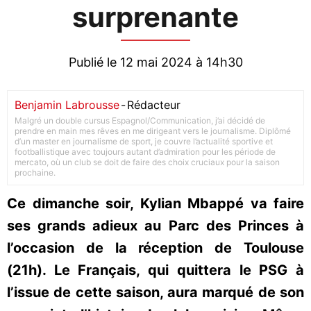
surprenante
Publié le 12 mai 2024 à 14h30
Benjamin Labrousse
-
Rédacteur
Malgré un double cursus Espagnol/Communication, j’ai décidé de
prendre en main mes rêves en me dirigeant vers le journalisme. Diplômé
d’un master en journalisme de sport, je couvre l’actualité sportive et
footballistique avec toujours autant d’admiration pour les période de
mercato, où un club se doit de faire des choix cruciaux pour la saison
prochaine.
Ce dimanche soir, Kylian Mbappé va faire
ses grands adieux au Parc des Princes à
l’occasion de la réception de Toulouse
(21h). Le Français, qui quittera le PSG à
l’issue de cette saison, aura marqué de son