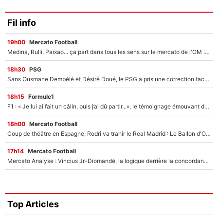
Fil info
19h00
Mercato Football
Medina, Rulli, Paixao... ça part dans tous les sens sur le mercato de l'OM : Frank McCourt va enfin récupérer l'argent qu'il attend ?
18h30
PSG
Sans Ousmane Dembélé et Désiré Doué, le PSG a pris une correction face à Majorque : Luis Enrique attend avec impatience des renforts !
18h15
Formule1
F1 : « Je lui ai fait un câlin, puis j’ai dû partir...», le témoignage émouvant de Max Verstappen sur sa fille
18h00
Mercato Football
Coup de théâtre en Espagne, Rodri va trahir le Real Madrid : Le Ballon d'Or a choisi de signer au FC Barcelone !
17h14
Mercato Football
Mercato Analyse : Vincius Jr-Diomandé, la logique derrière la concordance des temps
Top Articles