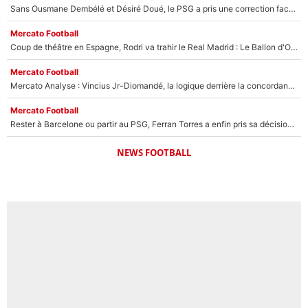
Sans Ousmane Dembélé et Désiré Doué, le PSG a pris une correction face à Majorque : Luis Enrique attend avec impatience des renforts !
Mercato Football
Coup de théâtre en Espagne, Rodri va trahir le Real Madrid : Le Ballon d'Or a choisi de signer au FC Barcelone !
Mercato Football
Mercato Analyse : Vincius Jr-Diomandé, la logique derrière la concordance des temps
Mercato Football
Rester à Barcelone ou partir au PSG, Ferran Torres a enfin pris sa décision : La course contre la montre est lancée !
NEWS FOOTBALL