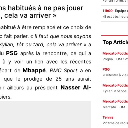
ns habitués à ne pas jouer
11h00
Équipe 
, cela va arriver »
habitué à être remplacé et ce choix de
fait parler. «
Il faut que nous soyons
Top Articl
ylian, tôt ou tard, cela va arriver
» a
PSG
 du
après la rencontre, ce qui a
Mercato Footba
Pogba - OM : Vo
 à y voir un lien avec les récentes
Mbappé
PSG
départ de
.
RMC Sport
a en
é que le prodige de 25 ans aurait
Mercato Footba
Nasser Al-
ir ailleurs au président
Kylian Mbappé, u
piers.
Mercato Footba
Tennis