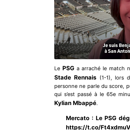
PSG
Le
a arraché le match nu
Stade Rennais
(1-1), lors 
personne ne parle du score, p
qui s’est passé à le 65e min
Kylian Mbappé
.
Mercato : Le PSG déga
https://t.co/Ft4xdmu