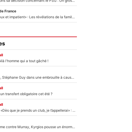
Ferran Torres a pris sa décision concernant le PSG : Un gros club étranger prêt à relancer le feuilleton pour la signature du champion du monde 2026 !
de France
«Il est très heureux et impatient» : Les révélations de la famille Zidane sur sa prise de pouvoir en équipe de France !
es
ll
ilà l'homme qui a tout gâché !
«Détester à vie», Stéphane Guy dans une embrouille à cause du PSG !
ll
n transfert obligatoire cet été ?
ll
Mercato - OM - «Dès que je prends un club, je t’appellerai» : La promesse de Marcelino au moment de claquer la porte
Victime de racisme contre Murray, Kyrgios pousse un énorme coup de gueule !