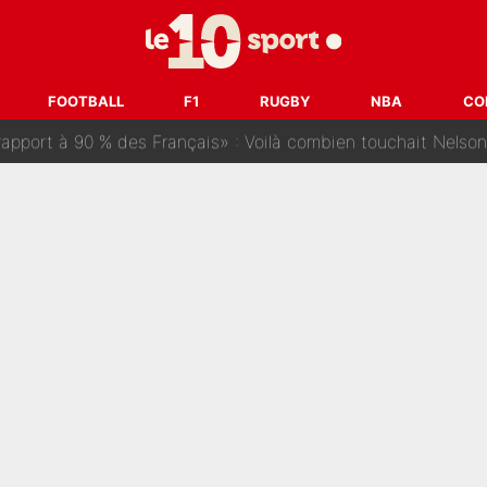
ris» : Bruno Genesio fait une promesse pour la suite du mercato
ouclés en 2027 ? L'IA prédit déjà les deux joueurs qui pourra
FOOTBALL
F1
RUGBY
NBA
CO
t à 90 % des Français» : Voilà combien touchait Nelson Monfort sur Franc
oncernant le PSG : Un gros club étranger prêt à relancer le feuilleton pour 
tient» : Les révélations de la famille Zidane sur sa prise de p