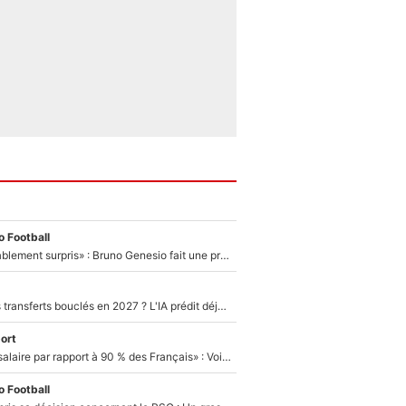
 Football
«Très, très agréablement surpris» : Bruno Genesio fait une promesse pour la suite du mercato de l’OM et rassure les supporters
PSG : Deux gros transferts bouclés en 2027 ? L'IA prédit déjà les deux joueurs qui pourraient rejoindre Luis Enrique !
ort
«C'est un beau salaire par rapport à 90 % des Français» : Voilà combien touchait Nelson Monfort sur France Télévisions avant de rejoindre CNews
 Football