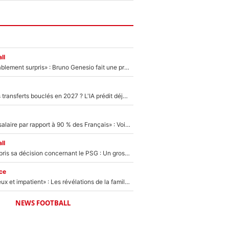
ll
«Très, très agréablement surpris» : Bruno Genesio fait une promesse pour la suite du mercato de l’OM et rassure les supporters
PSG : Deux gros transferts bouclés en 2027 ? L'IA prédit déjà les deux joueurs qui pourraient rejoindre Luis Enrique !
«C'est un beau salaire par rapport à 90 % des Français» : Voilà combien touchait Nelson Monfort sur France Télévisions avant de rejoindre CNews
ll
Ferran Torres a pris sa décision concernant le PSG : Un gros club étranger prêt à relancer le feuilleton pour la signature du champion du monde 2026 !
ce
«Il est très heureux et impatient» : Les révélations de la famille Zidane sur sa prise de pouvoir en équipe de France !
NEWS FOOTBALL