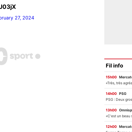
bJ03jX
bruary 27, 2024
Fil info
15h00
Mercato
14h00
PSG
13h00
Omnisp
12h00
Mercato