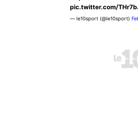
pic.twitter.com/THr7
— le10sport (@le10sport)
Fe