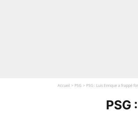
Accueil
PSG
PSG : Luis Enrique a frappé fo
PSG :