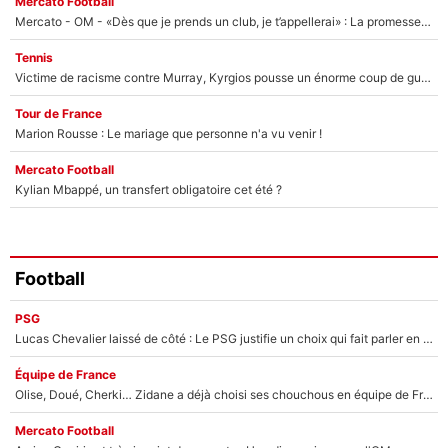
Mercato Football
Mercato - OM - «Dès que je prends un club, je t’appellerai» : La promesse de Marcelino au moment de claquer la porte
Tennis
Victime de racisme contre Murray, Kyrgios pousse un énorme coup de gueule !
Tour de France
Marion Rousse : Le mariage que personne n'a vu venir !
Mercato Football
Kylian Mbappé, un transfert obligatoire cet été ?
Football
PSG
Lucas Chevalier laissé de côté : Le PSG justifie un choix qui fait parler en plein mercato
Équipe de France
Olise, Doué, Cherki… Zidane a déjà choisi ses chouchous en équipe de France ? L’IA annonce des surprises sans Kylian Mbappé !
Mercato Football