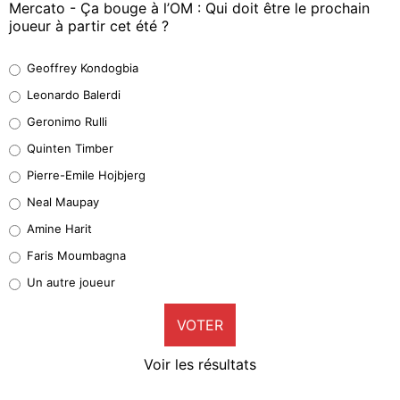
Mercato - Ça bouge à l’OM : Qui doit être le prochain
joueur à partir cet été ?
Geoffrey Kondogbia
Geoffrey Kondogbia
38%
Leonardo Balerdi
Leonardo Balerdi
Geronimo Rulli
32%
Quinten Timber
Geronimo Rulli
Pierre-Emile Hojbjerg
5%
Neal Maupay
Quinten Timber
Amine Harit
1%
Faris Moumbagna
Pierre-Emile Hojbjerg
Un autre joueur
9%
VOTER
Neal Maupay
4%
Voir les résultats
Amine Harit