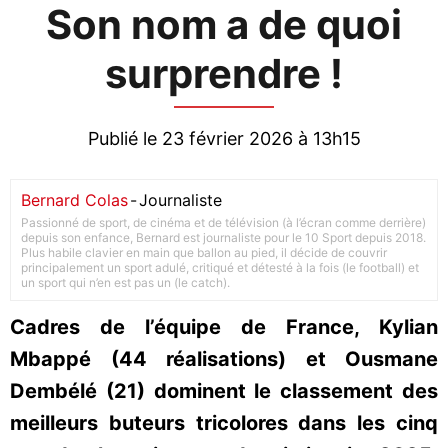
Son nom a de quoi
surprendre !
Publié le 23 février 2026 à 13h15
Bernard Colas
-
Journaliste
Passionné de sport, de cinéma et de télévision (à l’écran comme derrière)
depuis son enfance, Bernard est journaliste pour le 10 Sport depuis 2018.
Plus habile clavier en main que ballon au pied, il décide de couvrir
principalement un sport adulé, critiqué et détesté à la fois (le football) et
un sport qui n’en est pas un (le catch).
Cadres de l’équipe de France, Kylian
Mbappé (44 réalisations) et Ousmane
Dembélé (21) dominent le classement des
meilleurs buteurs tricolores dans les cinq