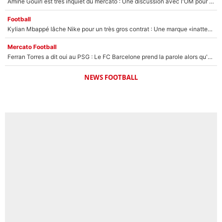
Amine Gouiri est très inquiet du mercato : Une discussion avec l'OM pour acter son transfert !
Football
Kylian Mbappé lâche Nike pour un très gros contrat : Une marque «inattendue» va frapper très fort
Mercato Football
Ferran Torres a dit oui au PSG : Le FC Barcelone prend la parole alors qu'un transfert de l'attaquant espagnol prend forme
NEWS FOOTBALL