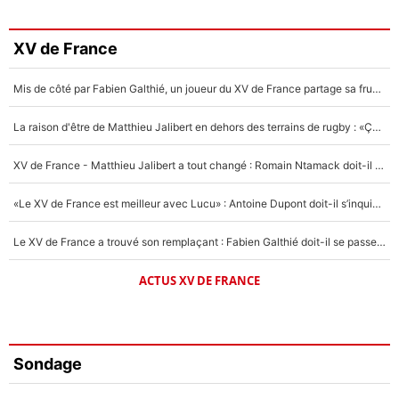
XV de France
Mis de côté par Fabien Galthié, un joueur du XV de France partage sa frustration : «ils ne me l’ont pas dit tout de suite»
La raison d'être de Matthieu Jalibert en dehors des terrains de rugby : «Ça m'atteint autant que si tu touches à un membre de ma famille»
XV de France - Matthieu Jalibert a tout changé : Romain Ntamack doit-il s’inquiéter pour sa place à un an de la Coupe du monde ?
«Le XV de France est meilleur avec Lucu» : Antoine Dupont doit-il s’inquiéter pour sa place ?
Le XV de France a trouvé son remplaçant : Fabien Galthié doit-il se passer d'Antoine Dupont ?
ACTUS XV DE FRANCE
Sondage