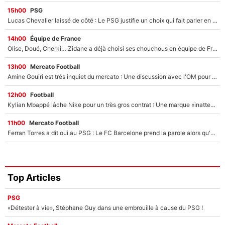
15h00
PSG
Lucas Chevalier laissé de côté : Le PSG justifie un choix qui fait parler en plein mercato
14h00
Équipe de France
Olise, Doué, Cherki… Zidane a déjà choisi ses chouchous en équipe de France ? L’IA annonce des surprises sans Kylian Mbappé !
13h00
Mercato Football
Amine Gouiri est très inquiet du mercato : Une discussion avec l'OM pour acter son transfert !
12h00
Football
Kylian Mbappé lâche Nike pour un très gros contrat : Une marque «inattendue» va frapper très fort
11h00
Mercato Football
Ferran Torres a dit oui au PSG : Le FC Barcelone prend la parole alors qu'un transfert de l'attaquant espagnol prend forme
Top Articles
PSG
«Détester à vie», Stéphane Guy dans une embrouille à cause du PSG !