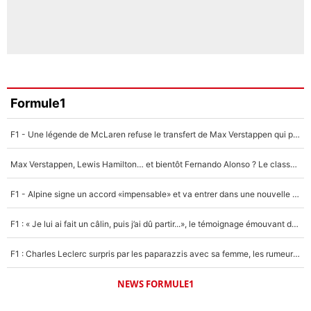
Formule1
F1 - Une légende de McLaren refuse le transfert de Max Verstappen qui pourrait «faire des vagues» et plomber l'ambiance dans l'équipe
Max Verstappen, Lewis Hamilton… et bientôt Fernando Alonso ? Le classement des pilotes les mieux payés en Formule 1 risque de changer !
F1 - Alpine signe un accord «impensable» et va entrer dans une nouvelle dimension : Grande nouvelle pour Pierre Gasly !
F1 : « Je lui ai fait un câlin, puis j’ai dû partir...», le témoignage émouvant de Max Verstappen sur sa fille
F1 : Charles Leclerc surpris par les paparazzis avec sa femme, les rumeurs étaient vraies !
NEWS FORMULE1