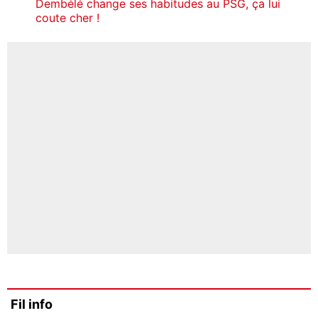
Dembélé change ses habitudes au PSG, ça lui
coute cher !
Fil info