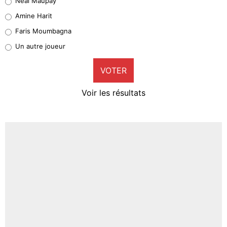
Neal Maupay
Quinten Timber
Amine Harit
1%
Faris Moumbagna
Pierre-Emile Hojbjerg
Un autre joueur
9%
VOTER
Neal Maupay
4%
Voir les résultats
Amine Harit
3%
Faris Moumbagna
4%
Un autre joueur
5%
1625 personnes ont participé aux votes.