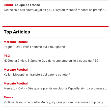
01h00
Équipe de France
«Je ne sais pas pourquoi j’ai dit ça...» : Kylian Mbappé raconte sa première rencontre avec Zinédine Zidane (et c’est très drôle)
Top Articles
Mercato Football
Pogba - OM : Voilà l'homme qui a tout gâché !
PSG
«Détester à vie», Stéphane Guy dans une embrouille à cause du PSG !
Mercato Football
Kylian Mbappé, un transfert obligatoire cet été ?
Mercato Football
Mercato - OM - «Dès que je prends un club, je t’appellerai» : La promesse de Marcelino au moment de claquer la porte
Tennis
Victime de racisme contre Murray, Kyrgios pousse un énorme coup de gueule !