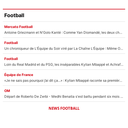
Football
Mercato Football
Antoine Griezmann et N'Golo Kanté : Comme Yan Diomandé, les deux champions du monde ont refusé de signer au PSG !
Football
Un chroniqueur de L’Équipe du Soir viré par La Chaîne L’Équipe : Même Olivier Ménard n’avait pas pu empêcher son départ, «je l’ai appris sur Twitter, je l’ai vécu assez mal»
Football
Loin du Real Madrid et du PSG, les inséparables Kylian Mbappé et Achraf Hakimi changent d'équipe le temps d'une journée !
Équipe de France
«Je ne sais pas pourquoi j’ai dit ça...» : Kylian Mbappé raconte sa première rencontre avec Zinédine Zidane (et c’est très drôle)
OM
Départ de Roberto De Zerbi - Medhi Benatia s'est battu pendant six mois pour le retenir à l'OM, le PSG a été le naufrage de trop : «Je pars avec toi»
NEWS FOOTBALL