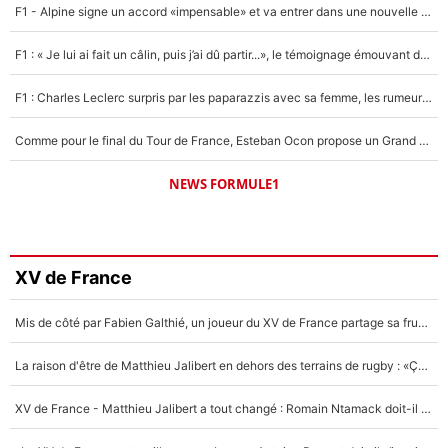
F1 - Alpine signe un accord «impensable» et va entrer dans une nouvelle dimension : Grande nouvelle pour Pierre Gasly !
F1 : « Je lui ai fait un câlin, puis j’ai dû partir...», le témoignage émouvant de Max Verstappen sur sa fille
F1 : Charles Leclerc surpris par les paparazzis avec sa femme, les rumeurs étaient vraies !
Comme pour le final du Tour de France, Esteban Ocon propose un Grand Prix de Formule 1 à Paris : «Autour de l’Arc de Triomphe, ce serait génial» !
NEWS FORMULE1
XV de France
Mis de côté par Fabien Galthié, un joueur du XV de France partage sa frustration : «ils ne me l’ont pas dit tout de suite»
La raison d'être de Matthieu Jalibert en dehors des terrains de rugby : «Ça m'atteint autant que si tu touches à un membre de ma famille»
XV de France - Matthieu Jalibert a tout changé : Romain Ntamack doit-il s’inquiéter pour sa place à un an de la Coupe du monde ?