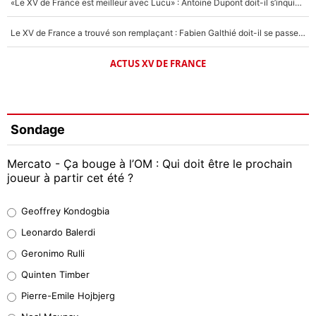
«Le XV de France est meilleur avec Lucu» : Antoine Dupont doit-il s’inquiéter pour sa place ?
Le XV de France a trouvé son remplaçant : Fabien Galthié doit-il se passer d'Antoine Dupont ?
ACTUS XV DE FRANCE
Sondage
Mercato - Ça bouge à l’OM : Qui doit être le prochain
joueur à partir cet été ?
Geoffrey Kondogbia
Geoffrey Kondogbia
38%
Leonardo Balerdi
Leonardo Balerdi
Geronimo Rulli
32%
Quinten Timber
Geronimo Rulli
Pierre-Emile Hojbjerg
5%