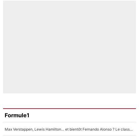
Formule1
Max Verstappen, Lewis Hamilton… et bientôt Fernando Alonso ? Le classement des pilotes les mieux payés en Formule 1 risque de changer !