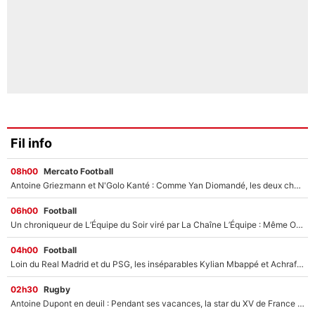
Fil info
08h00
Mercato Football
Antoine Griezmann et N'Golo Kanté : Comme Yan Diomandé, les deux champions du monde ont refusé de signer au PSG !
06h00
Football
Un chroniqueur de L’Équipe du Soir viré par La Chaîne L’Équipe : Même Olivier Ménard n’avait pas pu empêcher son départ, «je l’ai appris sur Twitter, je l’ai vécu assez mal»
04h00
Football
Loin du Real Madrid et du PSG, les inséparables Kylian Mbappé et Achraf Hakimi changent d'équipe le temps d'une journée !
02h30
Rugby
Antoine Dupont en deuil : Pendant ses vacances, la star du XV de France a perdu sa grand-mère