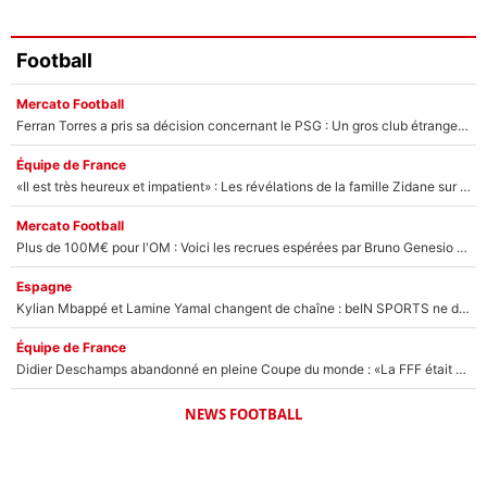
Football
Mercato Football
Ferran Torres a pris sa décision concernant le PSG : Un gros club étranger prêt à relancer le feuilleton pour la signature du champion du monde 2026 !
Équipe de France
«Il est très heureux et impatient» : Les révélations de la famille Zidane sur sa prise de pouvoir en équipe de France !
Mercato Football
Plus de 100M€ pour l'OM : Voici les recrues espérées par Bruno Genesio et Grégory Lorenzi après l’opération dégraissage
Espagne
Kylian Mbappé et Lamine Yamal changent de chaîne : beIN SPORTS ne digère pas cette décision historique et prédit un fiasco pour la Liga
Équipe de France
Didier Deschamps abandonné en pleine Coupe du monde : «La FFF était déjà passée à Zinedine Zidane»
NEWS FOOTBALL