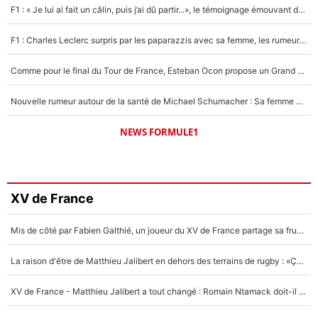
F1 : « Je lui ai fait un câlin, puis j’ai dû partir...», le témoignage émouvant de Max Verstappen sur sa fille
F1 : Charles Leclerc surpris par les paparazzis avec sa femme, les rumeurs étaient vraies !
Comme pour le final du Tour de France, Esteban Ocon propose un Grand Prix de Formule 1 à Paris : «Autour de l’Arc de Triomphe, ce serait génial» !
Nouvelle rumeur autour de la santé de Michael Schumacher : Sa femme Corinna sort du silence
NEWS FORMULE1
XV de France
Mis de côté par Fabien Galthié, un joueur du XV de France partage sa frustration : «ils ne me l’ont pas dit tout de suite»
La raison d'être de Matthieu Jalibert en dehors des terrains de rugby : «Ça m'atteint autant que si tu touches à un membre de ma famille»
XV de France - Matthieu Jalibert a tout changé : Romain Ntamack doit-il s’inquiéter pour sa place à un an de la Coupe du monde ?