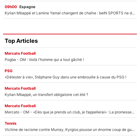
09h00
Espagne
Kylian Mbappé et Lamine Yamal changent de chaîne : beIN SPORTS ne digère pas cette décision historique et prédit un fiasco pour la Liga
Top Articles
Mercato Football
Pogba - OM : Voilà l'homme qui a tout gâché !
PSG
«Détester à vie», Stéphane Guy dans une embrouille à cause du PSG !
Mercato Football
Kylian Mbappé, un transfert obligatoire cet été ?
Mercato Football
Mercato - OM - «Dès que je prends un club, je t’appellerai» : La promesse de Marcelino au moment de claquer la porte
Tennis
Victime de racisme contre Murray, Kyrgios pousse un énorme coup de gueule !