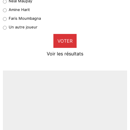
Neal Maupay
Quinten Timber
Amine Harit
1%
Faris Moumbagna
Pierre-Emile Hojbjerg
Un autre joueur
9%
VOTER
Neal Maupay
4%
Voir les résultats
Amine Harit
3%
Faris Moumbagna
4%
Un autre joueur
5%
1568 personnes ont participé aux votes.