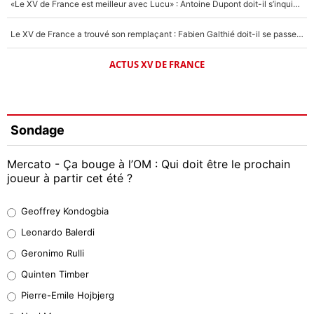
«Le XV de France est meilleur avec Lucu» : Antoine Dupont doit-il s’inquiéter pour sa place ?
Le XV de France a trouvé son remplaçant : Fabien Galthié doit-il se passer d'Antoine Dupont ?
ACTUS XV DE FRANCE
Sondage
Mercato - Ça bouge à l’OM : Qui doit être le prochain
joueur à partir cet été ?
Geoffrey Kondogbia
Geoffrey Kondogbia
38%
Leonardo Balerdi
Leonardo Balerdi
Geronimo Rulli
32%
Quinten Timber
Geronimo Rulli
Pierre-Emile Hojbjerg
5%