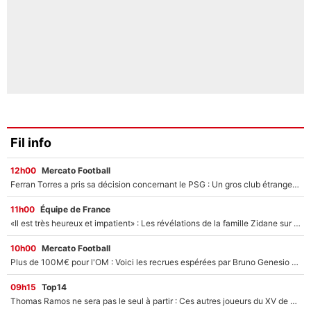
Fil info
12h00
Mercato Football
Ferran Torres a pris sa décision concernant le PSG : Un gros club étranger prêt à relancer le feuilleton pour la signature du champion du monde 2026 !
11h00
Équipe de France
«Il est très heureux et impatient» : Les révélations de la famille Zidane sur sa prise de pouvoir en équipe de France !
10h00
Mercato Football
Plus de 100M€ pour l'OM : Voici les recrues espérées par Bruno Genesio et Grégory Lorenzi après l’opération dégraissage
09h15
Top14
Thomas Ramos ne sera pas le seul à partir : Ces autres joueurs du XV de France pourraient aussi quitter le Stade Toulousain, un club de Top 14 est déjà sur les rangs