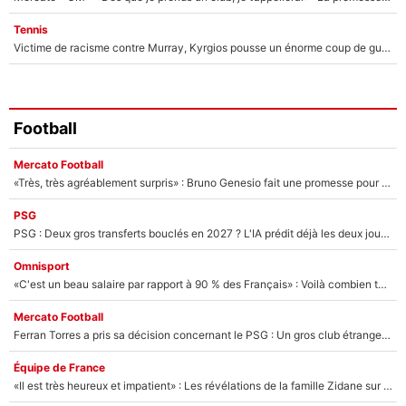
Tennis
Victime de racisme contre Murray, Kyrgios pousse un énorme coup de gueule !
Football
Mercato Football
«Très, très agréablement surpris» : Bruno Genesio fait une promesse pour la suite du mercato de l’OM et rassure les supporters
PSG
PSG : Deux gros transferts bouclés en 2027 ? L'IA prédit déjà les deux joueurs qui pourraient rejoindre Luis Enrique !
Omnisport
«C'est un beau salaire par rapport à 90 % des Français» : Voilà combien touchait Nelson Monfort sur France Télévisions avant de rejoindre CNews
Mercato Football
Ferran Torres a pris sa décision concernant le PSG : Un gros club étranger prêt à relancer le feuilleton pour la signature du champion du monde 2026 !
Équipe de France
«Il est très heureux et impatient» : Les révélations de la famille Zidane sur sa prise de pouvoir en équipe de France !