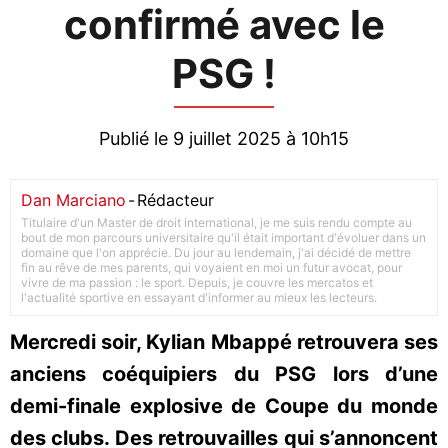
confirmé avec le
PSG !
Publié le 9 juillet 2025 à 10h15
Dan Marciano
-
Rédacteur
Titulaire d'un Master de droit international, je me suis rendu compte au
bout de mon parcours universitaire qu'il était important d'évoluer dans un
domaine que l'on apprécie. Du jour au lendemain, j'ai décidé de mettre
fin au rêve de mes parents, qui voyaient en moi un futur avocat, pour
vivre de ma passion : le sport. Depuis, je couvre les mercatos et
l'actualité sportive en essayant d'informer au mieux les lecteurs.
Mercredi soir, Kylian Mbappé retrouvera ses
anciens coéquipiers du PSG lors d’une
demi-finale explosive de Coupe du monde
des clubs. Des retrouvailles qui s’annoncent