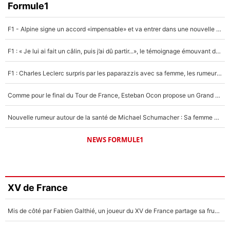
Formule1
F1 - Alpine signe un accord «impensable» et va entrer dans une nouvelle dimension : Grande nouvelle pour Pierre Gasly !
F1 : « Je lui ai fait un câlin, puis j’ai dû partir...», le témoignage émouvant de Max Verstappen sur sa fille
F1 : Charles Leclerc surpris par les paparazzis avec sa femme, les rumeurs étaient vraies !
Comme pour le final du Tour de France, Esteban Ocon propose un Grand Prix de Formule 1 à Paris : «Autour de l’Arc de Triomphe, ce serait génial» !
Nouvelle rumeur autour de la santé de Michael Schumacher : Sa femme Corinna sort du silence
NEWS FORMULE1
XV de France
Mis de côté par Fabien Galthié, un joueur du XV de France partage sa frustration : «ils ne me l’ont pas dit tout de suite»