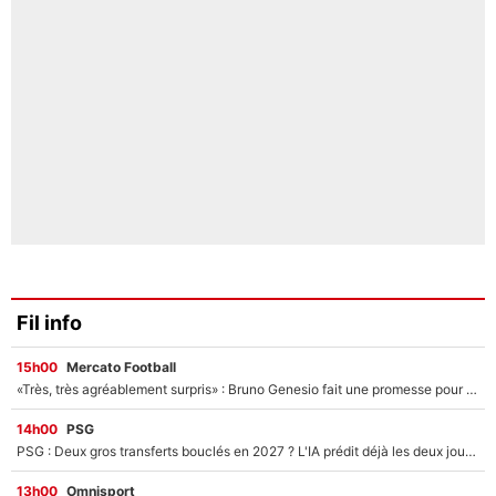
Fil info
15h00
Mercato Football
«Très, très agréablement surpris» : Bruno Genesio fait une promesse pour la suite du mercato de l’OM et rassure les supporters
14h00
PSG
PSG : Deux gros transferts bouclés en 2027 ? L'IA prédit déjà les deux joueurs qui pourraient rejoindre Luis Enrique !
13h00
Omnisport