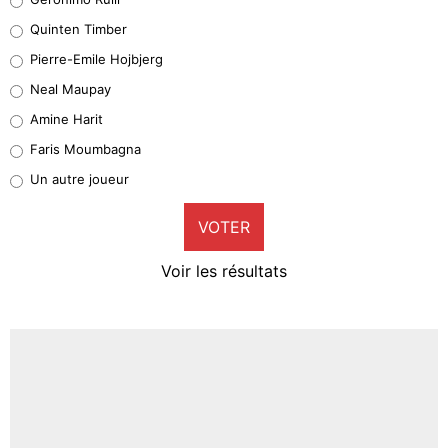
32%
Quinten Timber
Geronimo Rulli
Pierre-Emile Hojbjerg
5%
Neal Maupay
Quinten Timber
Amine Harit
1%
Faris Moumbagna
Pierre-Emile Hojbjerg
Un autre joueur
9%
VOTER
Neal Maupay
4%
Voir les résultats
Amine Harit
3%
Faris Moumbagna
4%
Un autre joueur
5%