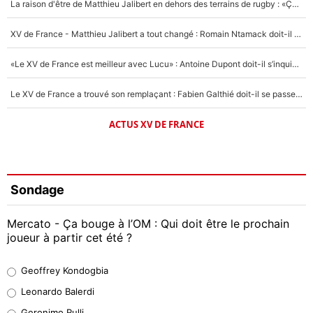
La raison d'être de Matthieu Jalibert en dehors des terrains de rugby : «Ça m'atteint autant que si tu touches à un membre de ma famille»
XV de France - Matthieu Jalibert a tout changé : Romain Ntamack doit-il s’inquiéter pour sa place à un an de la Coupe du monde ?
«Le XV de France est meilleur avec Lucu» : Antoine Dupont doit-il s’inquiéter pour sa place ?
Le XV de France a trouvé son remplaçant : Fabien Galthié doit-il se passer d'Antoine Dupont ?
ACTUS XV DE FRANCE
Sondage
Mercato - Ça bouge à l’OM : Qui doit être le prochain
joueur à partir cet été ?
Geoffrey Kondogbia
Geoffrey Kondogbia
38%
Leonardo Balerdi
Leonardo Balerdi
Geronimo Rulli