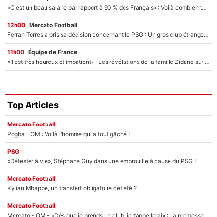
«C'est un beau salaire par rapport à 90 % des Français» : Voilà combien touchait Nelson Monfort sur France Télévisions avant de rejoindre CNews
12h00
Mercato Football
Ferran Torres a pris sa décision concernant le PSG : Un gros club étranger prêt à relancer le feuilleton pour la signature du champion du monde 2026 !
11h00
Équipe de France
«Il est très heureux et impatient» : Les révélations de la famille Zidane sur sa prise de pouvoir en équipe de France !
Top Articles
Mercato Football
Pogba - OM : Voilà l'homme qui a tout gâché !
PSG
«Détester à vie», Stéphane Guy dans une embrouille à cause du PSG !
Mercato Football
Kylian Mbappé, un transfert obligatoire cet été ?
Mercato Football
Mercato - OM - «Dès que je prends un club, je t’appellerai» : La promesse de Marcelino au moment de claquer la porte