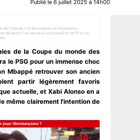
Publié le 6 juillet 2025 à 14h00
rs de Formule 1 et des exploits de Ronaldinho.
e de sport, il ne rate plus un Grand Prix de F1 ni un
tés
inales de la Coupe du monde des
iera le PSG pour un immense choc
an Mbappé retrouver son ancien
lent partir légèrement favoris
ue actuelle, et Xabi Alonso en a
de même clairement l'intention de