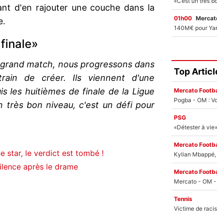
ant d'en rajouter une couche dans la
01h00
Mercato
e.
finale»
n grand match, nous progressons dans
Top Articl
in de créer. Ils viennent d'une
s les huitièmes de finale de la Ligue
Mercato Footba
Pogba - OM : Vo
n très bon niveau, c'est un défi pour
PSG
Mercato Footba
 star, le verdict est tombé !
Kylian Mbappé, u
lence après le drame
Mercato Footba
Tennis