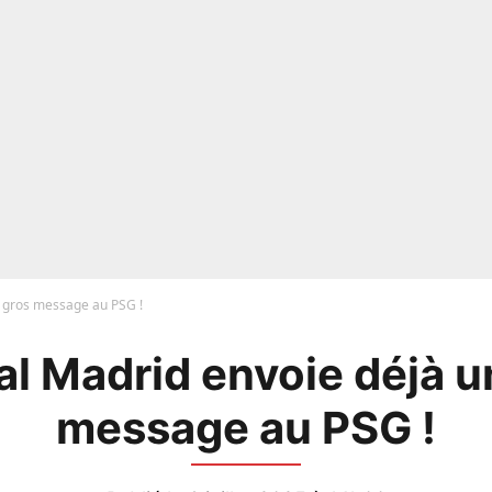
n gros message au PSG !
al Madrid envoie déjà u
message au PSG !