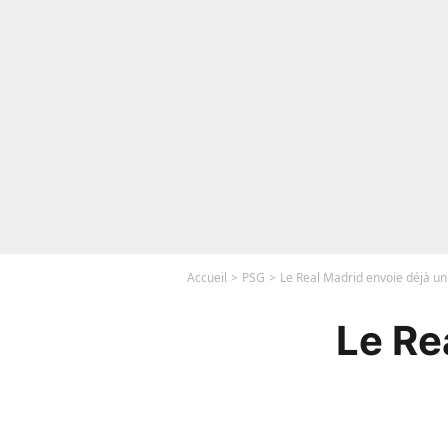
Accueil
PSG
Le Real Madrid envoie déjà u
Le Re