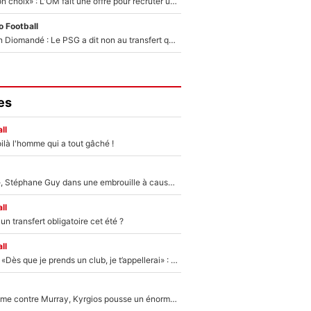
«C’est un très bon choix» : L'OM fait une offre pour recruter un ancien joueur du PSG... et c'est validé dans l'After Foot !
 Football
140M€ pour Yan Diomandé : Le PSG a dit non au transfert qui bat tous les records sur le mercato
es
ll
ilà l'homme qui a tout gâché !
«Détester à vie», Stéphane Guy dans une embrouille à cause du PSG !
ll
n transfert obligatoire cet été ?
ll
Mercato - OM - «Dès que je prends un club, je t’appellerai» : La promesse de Marcelino au moment de claquer la porte
Victime de racisme contre Murray, Kyrgios pousse un énorme coup de gueule !