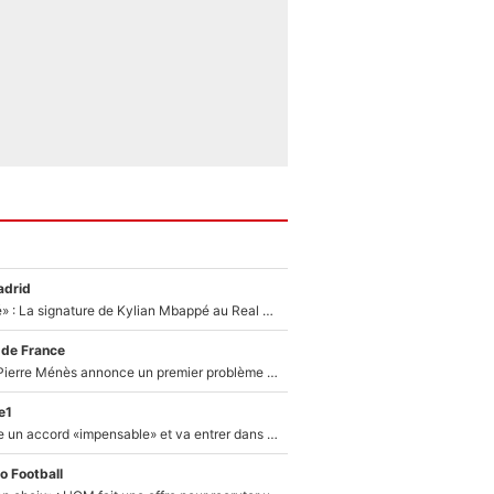
adrid
«C'est une fierté» : La signature de Kylian Mbappé au Real Madrid continue de régaler l'Espagne
 de France
Michael Olise : Pierre Ménès annonce un premier problème pour Zinedine Zidane en équipe de France
e1
F1 - Alpine signe un accord «impensable» et va entrer dans une nouvelle dimension : Grande nouvelle pour Pierre Gasly !
o Football