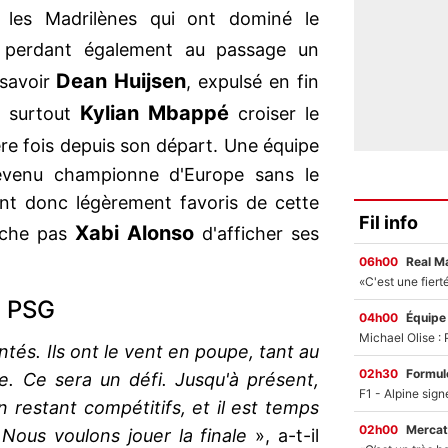
 les Madrilènes qui ont dominé le
, perdant également au passage un
Dean Huijsen
 savoir
, expulsé en fin
Kylian Mbappé
a surtout
croiser le
re fois depuis son départ. Une équipe
devenu championne d'Europe sans le
ont donc légèrement favoris de cette
Fil info
Xabi Alonso
pêche pas
d'afficher ses
06h00
Real M
e PSG
04h00
Équipe
ntés. Ils ont le vent en poupe, tant au
02h30
Formul
e. Ce sera un défi. Jusqu'à présent,
 restant compétitifs, et il est temps
02h00
Mercat
 Nous voulons jouer la finale
», a-t-il