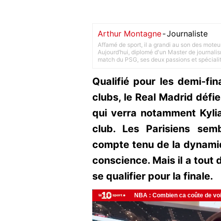
Arthur Montagne
-
Journaliste
Affamé de sport, il a grandi au son des moteu
Aujourd’hui, diplomé d'un Master de journalism
match du PSG, ses deux passions et spéciali
Qualifié pour les demi-f
clubs, le Real Madrid déf
qui verra notamment Kyli
club. Les Parisiens semb
compte tenu de la dynamiq
conscience. Mais il a tout 
se qualifier pour la finale.