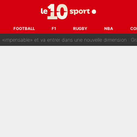
gnature de Kylian Mbappé au Real Madrid continue de régaler 
ès annonce un premier problème pour Zinedine Zidane en éq
FOOTBALL
F1
RUGBY
NBA
CO
 «impensable» et va entrer dans une nouvelle dimension : Gra
L'OM fait une offre pour recruter un ancien joueur du PSG... et
Le PSG a dit non au transfert qui bat tous les records sur 