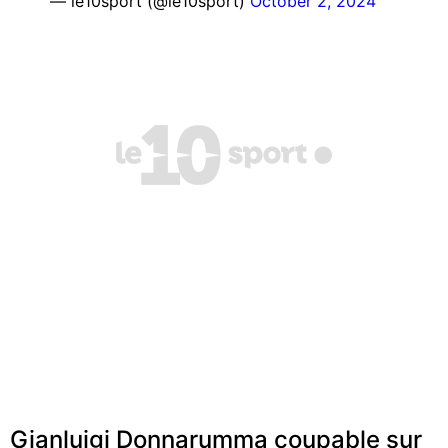
— le10sport (@le10sport)
October 2, 2024
Gianluigi Donnarumma coupable sur