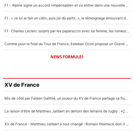
F1 - Alpine signe un accord «impensable» et va entrer dans une nouvelle dimension : Grande nouvelle pour Pierre Gasly !
F1 : « Je lui ai fait un câlin, puis j’ai dû partir...», le témoignage émouvant de Max Verstappen sur sa fille
F1 : Charles Leclerc surpris par les paparazzis avec sa femme, les rumeurs étaient vraies !
Comme pour le final du Tour de France, Esteban Ocon propose un Grand Prix de Formule 1 à Paris : «Autour de l’Arc de Triomphe, ce serait génial» !
NEWS FORMULE1
XV de France
Mis de côté par Fabien Galthié, un joueur du XV de France partage sa frustration : «ils ne me l’ont pas dit tout de suite»
La raison d'être de Matthieu Jalibert en dehors des terrains de rugby : «Ça m'atteint autant que si tu touches à un membre de ma famille»
XV de France - Matthieu Jalibert a tout changé : Romain Ntamack doit-il s’inquiéter pour sa place à un an de la Coupe du monde ?