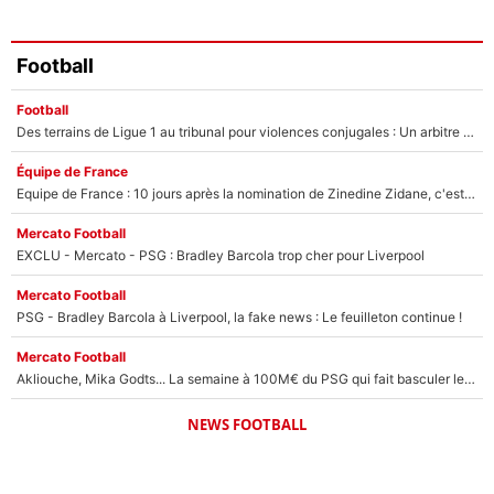
Football
Football
Des terrains de Ligue 1 au tribunal pour violences conjugales : Un arbitre français encourt une peine de 18 mois de prison !
Équipe de France
Equipe de France : 10 jours après la nomination de Zinedine Zidane, c'est au tour de son fils de prendre un nouveau départ !
Mercato Football
EXCLU - Mercato - PSG : Bradley Barcola trop cher pour Liverpool
Mercato Football
PSG - Bradley Barcola à Liverpool, la fake news : Le feuilleton continue !
Mercato Football
Akliouche, Mika Godts... La semaine à 100M€ du PSG qui fait basculer le mercato du PSG !
NEWS FOOTBALL