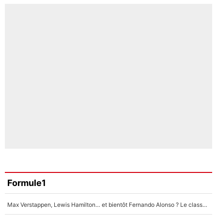
Formule1
Max Verstappen, Lewis Hamilton… et bientôt Fernando Alonso ? Le classement des pilotes les mieux payés en Formule 1 risque de changer !