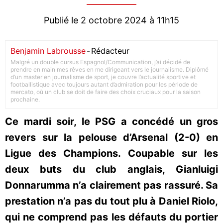
Publié le 2 octobre 2024 à 11h15
Benjamin Labrousse
-
Rédacteur
Malgré un double cursus Espagnol/Communication, j’ai décidé de
prendre en main mes rêves en me dirigeant vers le journalisme. Diplômé
d’un master en journalisme de sport, je couvre l’actualité sportive et
footballistique avec toujours autant d’admiration pour les période de
mercato, où un club se doit de faire des choix cruciaux pour la saison
prochaine.
Ce mardi soir, le PSG a concédé un gros
revers sur la pelouse d’Arsenal (2-0) en
Ligue des Champions. Coupable sur les
deux buts du club anglais, Gianluigi
Donnarumma n’a clairement pas rassuré. Sa
prestation n’a pas du tout plu à Daniel Riolo,
qui ne comprend pas les défauts du portier