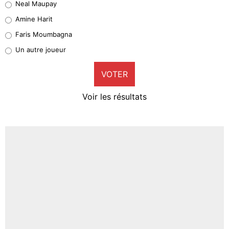
Neal Maupay
Quinten Timber
Amine Harit
1%
Faris Moumbagna
Pierre-Emile Hojbjerg
Un autre joueur
9%
VOTER
Neal Maupay
4%
Voir les résultats
Amine Harit
3%
Faris Moumbagna
4%
Un autre joueur
5%
1614 personnes ont participé aux votes.