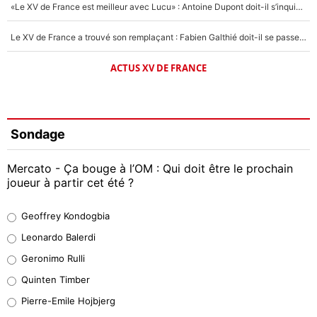
«Le XV de France est meilleur avec Lucu» : Antoine Dupont doit-il s’inquiéter pour sa place ?
Le XV de France a trouvé son remplaçant : Fabien Galthié doit-il se passer d'Antoine Dupont ?
ACTUS XV DE FRANCE
Sondage
Mercato - Ça bouge à l’OM : Qui doit être le prochain
joueur à partir cet été ?
Geoffrey Kondogbia
Geoffrey Kondogbia
38%
Leonardo Balerdi
Leonardo Balerdi
Geronimo Rulli
32%
Quinten Timber
Geronimo Rulli
Pierre-Emile Hojbjerg
5%