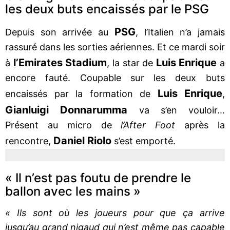
les deux buts encaissés par le PSG
PSG
Depuis son arrivée au
, l’Italien n’a jamais
rassuré dans les sorties aériennes. Et ce mardi soir
l’Emirates Stadium
Luis Enrique
à
, la star de
a
encore fauté. Coupable sur les deux buts
Luis Enrique
encaissés par la formation de
,
Gianluigi Donnarumma
va s’en vouloir…
Présent au micro de
l’After Foot
après la
Daniel Riolo
rencontre,
s’est emporté.
« Il n’est pas foutu de prendre le
ballon avec les mains »
« Ils sont où les joueurs pour que ça arrive
jusqu’au grand nigaud qui n’est même pas capable