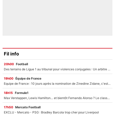
Fil info
20h00
Football
Des terrains de Ligue 1 au tribunal pour violences conjugales : Un arbitre français encourt une peine de 18 mois de prison !
19h00
Équipe de France
Equipe de France : 10 jours après la nomination de Zinedine Zidane, c'est au tour de son fils de prendre un nouveau départ !
18h15
Formule1
Max Verstappen, Lewis Hamilton… et bientôt Fernando Alonso ? Le classement des pilotes les mieux payés en Formule 1 risque de changer !
17h50
Mercato Football
EXCLU - Mercato - PSG : Bradley Barcola trop cher pour Liverpool