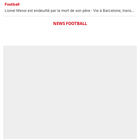
Football
Lionel Messi est endeuillé par la mort de son père : Vie à Barcelone, transfert au PSG... voilà comment Jorge Messi a joué un rôle essentiel dans sa carrière !
NEWS FOOTBALL