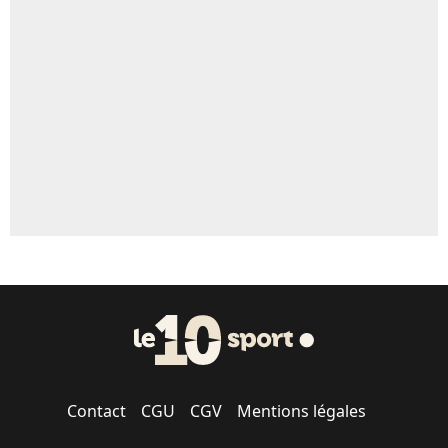
Un autre joueur
5%
1656 personnes ont participé aux votes.
Contact
CGU
CGV
Mentions légales