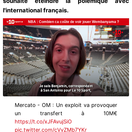
souhaité éteindre la polémique avec
l'international français.
Mercato - OM : Un exploit va provoquer
un transfert à 10M€
https://t.co/xJFAvujSiO
pic.twitter.com/cVvZMb7YKr