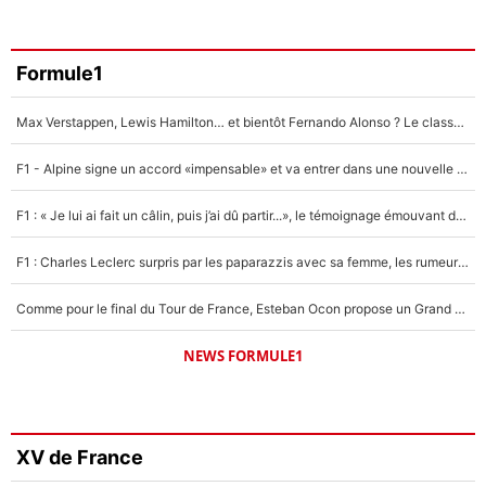
Formule1
Max Verstappen, Lewis Hamilton… et bientôt Fernando Alonso ? Le classement des pilotes les mieux payés en Formule 1 risque de changer !
F1 - Alpine signe un accord «impensable» et va entrer dans une nouvelle dimension : Grande nouvelle pour Pierre Gasly !
F1 : « Je lui ai fait un câlin, puis j’ai dû partir...», le témoignage émouvant de Max Verstappen sur sa fille
F1 : Charles Leclerc surpris par les paparazzis avec sa femme, les rumeurs étaient vraies !
Comme pour le final du Tour de France, Esteban Ocon propose un Grand Prix de Formule 1 à Paris : «Autour de l’Arc de Triomphe, ce serait génial» !
NEWS FORMULE1
XV de France