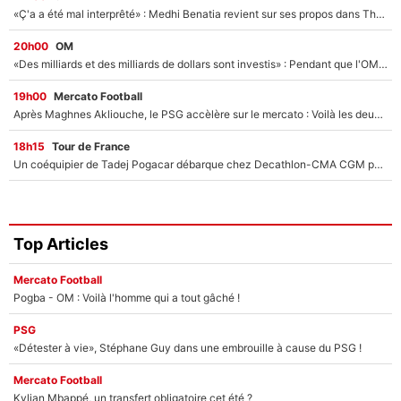
«Ç'a a été mal interprêté» : Medhi Benatia revient sur ses propos dans The Bridge et précise ses conditions pour rejoindre le PSG !
20h00
OM
«Des milliards et des milliards de dollars sont investis» : Pendant que l'OM est en pleine crise financière, Frank McCourt lance un nouveau projet à 260M€ !
19h00
Mercato Football
Après Maghnes Akliouche, le PSG accèlère sur le mercato : Voilà les deux nouvelles recrues qui vont signer la semaine prochaine ?
18h15
Tour de France
Un coéquipier de Tadej Pogacar débarque chez Decathlon-CMA CGM pour épauler Paul Seixas : «Mes meilleures années sont à venir»
Top Articles
Mercato Football
Pogba - OM : Voilà l'homme qui a tout gâché !
PSG
«Détester à vie», Stéphane Guy dans une embrouille à cause du PSG !
Mercato Football
Kylian Mbappé, un transfert obligatoire cet été ?