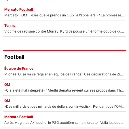
Mercato Football
Mercato - OM - «Dès que je prends un club, je t’appellerai» : La promesse de Marcelino au moment de claquer la porte
Tennis
Victime de racisme contre Murray, Kyrgios pousse un énorme coup de gueule !
Football
Équipe de France
Michael Olise va se régaler en équipe de France : Ces déclarations de Zinedine Zidane qui prouvent qu'il va tout miser sur la star du Bayern Munich !
OM
«Ç'a a été mal interprêté» : Medhi Benatia revient sur ses propos dans The Bridge et précise ses conditions pour rejoindre le PSG !
OM
«Des milliards et des milliards de dollars sont investis» : Pendant que l'OM est en pleine crise financière, Frank McCourt lance un nouveau projet à 260M€ !
Mercato Football
Après Maghnes Akliouche, le PSG accèlère sur le mercato : Voilà les deux nouvelles recrues qui vont signer la semaine prochaine ?