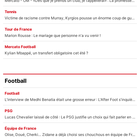
Mercato - OM - «Dès que je prends un club, je t’appellerai» : La promesse de Marcelino au moment de claquer la porte
Tennis
Victime de racisme contre Murray, Kyrgios pousse un énorme coup de gueule !
Tour de France
Marion Rousse : Le mariage que personne n'a vu venir !
Mercato Football
Kylian Mbappé, un transfert obligatoire cet été ?
Football
Football
L'interview de Medhi Benatia était une grosse erreur : L'After Foot s'inquiète pour l'avenir de l'ancien dirigeant de l'OM qui pourrait rester longtemps au chômage
PSG
Lucas Chevalier laissé de côté : Le PSG justifie un choix qui fait parler en plein mercato
Équipe de France
Olise, Doué, Cherki… Zidane a déjà choisi ses chouchous en équipe de France ? L’IA annonce des surprises sans Kylian Mbappé !