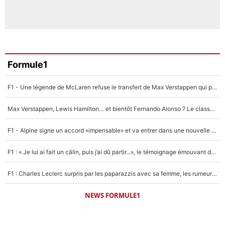
Formule1
F1 - Une légende de McLaren refuse le transfert de Max Verstappen qui pourrait «faire des vagues» et plomber l'ambiance dans l'équipe
Max Verstappen, Lewis Hamilton… et bientôt Fernando Alonso ? Le classement des pilotes les mieux payés en Formule 1 risque de changer !
F1 - Alpine signe un accord «impensable» et va entrer dans une nouvelle dimension : Grande nouvelle pour Pierre Gasly !
F1 : « Je lui ai fait un câlin, puis j’ai dû partir...», le témoignage émouvant de Max Verstappen sur sa fille
F1 : Charles Leclerc surpris par les paparazzis avec sa femme, les rumeurs étaient vraies !
NEWS FORMULE1