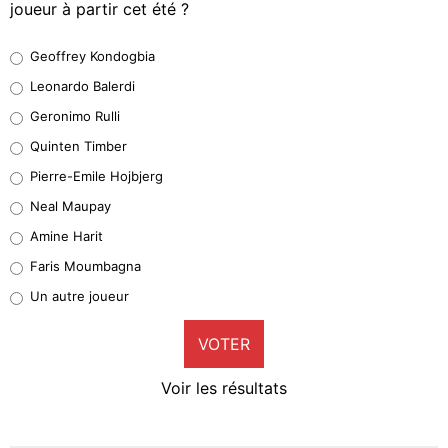
joueur à partir cet été ?
Geoffrey Kondogbia
Geoffrey Kondogbia
38%
Leonardo Balerdi
Leonardo Balerdi
Geronimo Rulli
32%
Quinten Timber
Geronimo Rulli
Pierre-Emile Hojbjerg
5%
Neal Maupay
Quinten Timber
Amine Harit
1%
Faris Moumbagna
Pierre-Emile Hojbjerg
Un autre joueur
8%
VOTER
Neal Maupay
4%
Voir les résultats
Amine Harit
3%