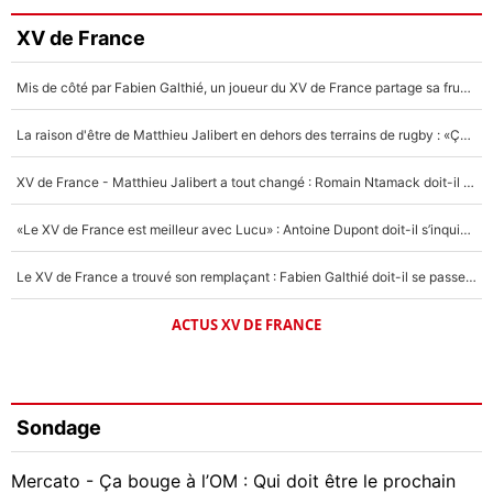
XV de France
Mis de côté par Fabien Galthié, un joueur du XV de France partage sa frustration : «ils ne me l’ont pas dit tout de suite»
La raison d'être de Matthieu Jalibert en dehors des terrains de rugby : «Ça m'atteint autant que si tu touches à un membre de ma famille»
XV de France - Matthieu Jalibert a tout changé : Romain Ntamack doit-il s’inquiéter pour sa place à un an de la Coupe du monde ?
«Le XV de France est meilleur avec Lucu» : Antoine Dupont doit-il s’inquiéter pour sa place ?
Le XV de France a trouvé son remplaçant : Fabien Galthié doit-il se passer d'Antoine Dupont ?
ACTUS XV DE FRANCE
Sondage
Mercato - Ça bouge à l’OM : Qui doit être le prochain