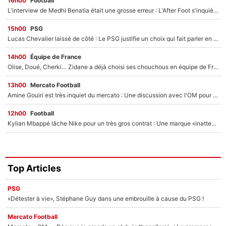
16h00
Football
L'interview de Medhi Benatia était une grosse erreur : L'After Foot s'inquiète pour l'avenir de l'ancien dirigeant de l'OM qui pourrait rester longtemps au chômage
15h00
PSG
Lucas Chevalier laissé de côté : Le PSG justifie un choix qui fait parler en plein mercato
14h00
Équipe de France
Olise, Doué, Cherki… Zidane a déjà choisi ses chouchous en équipe de France ? L’IA annonce des surprises sans Kylian Mbappé !
13h00
Mercato Football
Amine Gouiri est très inquiet du mercato : Une discussion avec l'OM pour acter son transfert !
12h00
Football
Kylian Mbappé lâche Nike pour un très gros contrat : Une marque «inattendue» va frapper très fort
Top Articles
PSG
«Détester à vie», Stéphane Guy dans une embrouille à cause du PSG !
Mercato Football