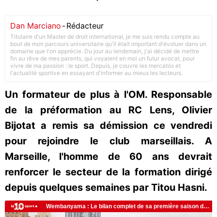
Dan Marciano
-
Rédacteur
Titulaire d'un Master de droit international, je me suis rendu compte au
bout de mon parcours universitaire qu'il était important d'évoluer dans un
domaine que l'on apprécie. Du jour au lendemain, j'ai décidé de mettre
fin au rêve de mes parents, qui voyaient en moi un futur avocat, pour
vivre de ma passion : le sport. Depuis, je couvre les mercatos et
l'actualité sportive en essayant d'informer au mieux les lecteurs.
Un formateur de plus à l'OM. Responsable
de la préformation au RC Lens, Olivier
Bijotat a remis sa démission ce vendredi
pour rejoindre le club marseillais. A
Marseille, l'homme de 60 ans devrait
renforcer le secteur de la formation dirigé
depuis quelques semaines par Titou Hasni.