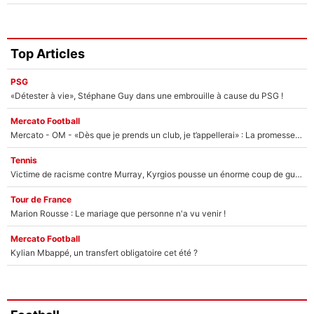
Top Articles
PSG
«Détester à vie», Stéphane Guy dans une embrouille à cause du PSG !
Mercato Football
Mercato - OM - «Dès que je prends un club, je t’appellerai» : La promesse de Marcelino au moment de claquer la porte
Tennis
Victime de racisme contre Murray, Kyrgios pousse un énorme coup de gueule !
Tour de France
Marion Rousse : Le mariage que personne n'a vu venir !
Mercato Football
Kylian Mbappé, un transfert obligatoire cet été ?