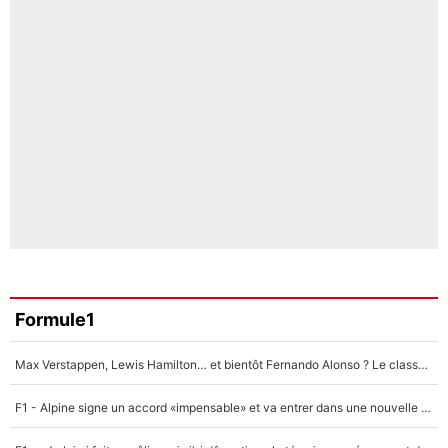
Formule1
Max Verstappen, Lewis Hamilton… et bientôt Fernando Alonso ? Le classement des pilotes les mieux payés en Formule 1 risque de changer !
F1 - Alpine signe un accord «impensable» et va entrer dans une nouvelle dimension : Grande nouvelle pour Pierre Gasly !