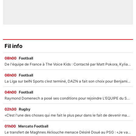
Fil info
08h00
Football
De l'équipe de France à The Voice Kids : Contacté par Matt Pokora, Kylian Mbappé a accepté de jouer un rôle inédit sur TF1 !
06h00
Football
La Liga sur beIN Sports c’est terminé, DAZN a fait son choix pour Benjamin Da Silva et Omar Da Fonseca !
04h00
Football
Raymond Domenech a posé ses conditions pour rejoindre L'EQUIPE du Soir : Il refuse de faire l'émission avec un autre chroniqueur !
02h30
Rugby
«C’est l'une des choses qui me fait le plus peur dans le fait de devenir maman» : En couple avec Antoine Dupont, Iris Mittenaere s'inquiète déjà pour ses futurs enfants !
01h00
Mercato Football
Le transfert de Maghnes Akliouche menace Désiré Doué au PSG : «Je valide à 200%»