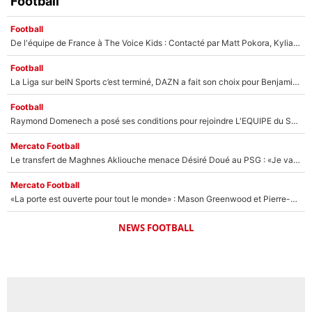
Football
Football
De l'équipe de France à The Voice Kids : Contacté par Matt Pokora, Kylian Mbappé a accepté de jouer un rôle inédit sur TF1 !
Football
La Liga sur beIN Sports c’est terminé, DAZN a fait son choix pour Benjamin Da Silva et Omar Da Fonseca !
Football
Raymond Domenech a posé ses conditions pour rejoindre L'EQUIPE du Soir : Il refuse de faire l'émission avec un autre chroniqueur !
Mercato Football
Le transfert de Maghnes Akliouche menace Désiré Doué au PSG : «Je valide à 200%»
Mercato Football
«La porte est ouverte pour tout le monde» : Mason Greenwood et Pierre-Emerick Aubameyang ont quitté l'OM, Amine Gouiri balance sur la suite du mercato et sur la réaction du vestiaire !
NEWS FOOTBALL