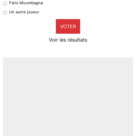
Faris Moumbagna
Pierre-Emile Hojbjerg
Un autre joueur
9%
VOTER
Neal Maupay
4%
Voir les résultats
Amine Harit
3%
Faris Moumbagna
4%
Un autre joueur
5%
1666 personnes ont participé aux votes.