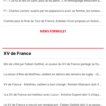
F1 : « Je lui ai fait un câlin, puis j’ai dû partir...», le témoignage émouvant de Max Verstappen sur sa fille
F1 : Charles Leclerc surpris par les paparazzis avec sa femme, les rumeurs étaient vraies !
Comme pour le final du Tour de France, Esteban Ocon propose un Grand Prix de Formule 1 à Paris : «Autour de l’Arc de Triomphe, ce serait génial» !
NEWS FORMULE1
XV de France
Mis de côté par Fabien Galthié, un joueur du XV de France partage sa frustration : «ils ne me l’ont pas dit tout de suite»
La raison d'être de Matthieu Jalibert en dehors des terrains de rugby : «Ça m'atteint autant que si tu touches à un membre de ma famille»
XV de France - Matthieu Jalibert a tout changé : Romain Ntamack doit-il s’inquiéter pour sa place à un an de la Coupe du monde ?
«Le XV de France est meilleur avec Lucu» : Antoine Dupont doit-il s’inquiéter pour sa place ?
Le XV de France a trouvé son remplaçant : Fabien Galthié doit-il se passer d'Antoine Dupont ?