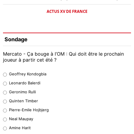
ACTUS XV DE FRANCE
Sondage
Mercato - Ça bouge à l’OM : Qui doit être le prochain
joueur à partir cet été ?
Geoffrey Kondogbia
Geoffrey Kondogbia
38%
Leonardo Balerdi
Leonardo Balerdi
Geronimo Rulli
32%
Quinten Timber
Geronimo Rulli
Pierre-Emile Hojbjerg
5%
Neal Maupay
Quinten Timber
Amine Harit
1%