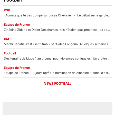
PSG
«Admets que tu t'es trompé sur Lucas Chevalier !» : Le débat sur le gardien du PSG vire au clash à l'After Foot
Équipe de France
Zinédine Zidane et Didier Deschamps : «Ils n’étaient pas proches», les confidences d’un membre de l’équipe de France 1998 sur leur relation spéciale
OM
Medhi Benatia s'est «senti trahi» par Pablo Longoria : Quelques semaines après son départ, l'ancien directeur de football de l'OM règle ses comptes
Football
Des terrains de Ligue 1 au tribunal pour violences conjugales : Un arbitre français encourt une peine de 18 mois de prison !
Équipe de France
Equipe de France : 10 jours après la nomination de Zinedine Zidane, c'est au tour de son fils de prendre un nouveau départ !
NEWS FOOTBALL