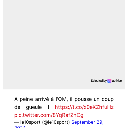
A peine arrivé à l'OM, il pousse un coup
de gueule !
https://t.co/x0eKZhfuHz
pic.twitter.com/8YqRafZhCg
— le10sport (@le10sport)
September 29,
2024