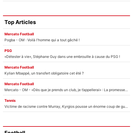
Top Articles
Mercato Football
Pogba - OM : Voilà l'homme qui a tout gâché !
PSG
«Détester à vie», Stéphane Guy dans une embrouille à cause du PSG !
Mercato Football
Kylian Mbappé, un transfert obligatoire cet été ?
Mercato Football
Mercato - OM - «Dès que je prends un club, je t’appellerai» : La promesse de Marcelino au moment de claquer la porte
Tennis
Victime de racisme contre Murray, Kyrgios pousse un énorme coup de gueule !
Football