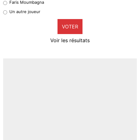
Faris Moumbagna
Pierre-Emile Hojbjerg
Un autre joueur
9%
VOTER
Neal Maupay
4%
Voir les résultats
Amine Harit
3%
Faris Moumbagna
4%
Un autre joueur
5%
1618 personnes ont participé aux votes.