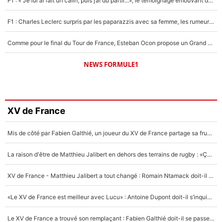
F1 : « Je lui ai fait un câlin, puis j’ai dû partir...», le témoignage émouvant de Max Verstappen sur sa fille
F1 : Charles Leclerc surpris par les paparazzis avec sa femme, les rumeurs étaient vraies !
Comme pour le final du Tour de France, Esteban Ocon propose un Grand Prix de Formule 1 à Paris : «Autour de l’Arc de Triomphe, ce serait génial» !
NEWS FORMULE1
XV de France
Mis de côté par Fabien Galthié, un joueur du XV de France partage sa frustration : «ils ne me l’ont pas dit tout de suite»
La raison d'être de Matthieu Jalibert en dehors des terrains de rugby : «Ça m'atteint autant que si tu touches à un membre de ma famille»
XV de France - Matthieu Jalibert a tout changé : Romain Ntamack doit-il s’inquiéter pour sa place à un an de la Coupe du monde ?
«Le XV de France est meilleur avec Lucu» : Antoine Dupont doit-il s’inquiéter pour sa place ?
Le XV de France a trouvé son remplaçant : Fabien Galthié doit-il se passer d'Antoine Dupont ?