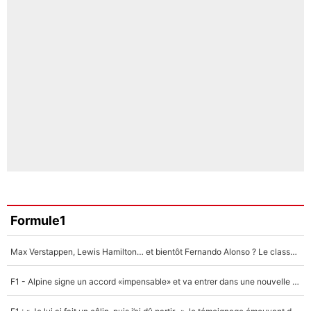
Formule1
Max Verstappen, Lewis Hamilton… et bientôt Fernando Alonso ? Le classement des pilotes les mieux payés en Formule 1 risque de changer !
F1 - Alpine signe un accord «impensable» et va entrer dans une nouvelle dimension : Grande nouvelle pour Pierre Gasly !