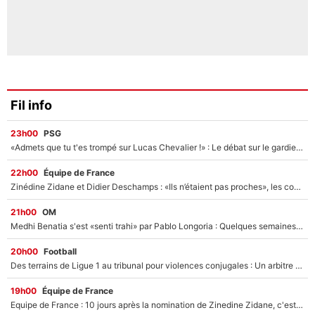
Fil info
23h00
PSG
«Admets que tu t'es trompé sur Lucas Chevalier !» : Le débat sur le gardien du PSG vire au clash à l'After Foot
22h00
Équipe de France
Zinédine Zidane et Didier Deschamps : «Ils n’étaient pas proches», les confidences d’un membre de l’équipe de France 1998 sur leur relation spéciale
21h00
OM
Medhi Benatia s'est «senti trahi» par Pablo Longoria : Quelques semaines après son départ, l'ancien directeur de football de l'OM règle ses comptes
20h00
Football
Des terrains de Ligue 1 au tribunal pour violences conjugales : Un arbitre français encourt une peine de 18 mois de prison !
19h00
Équipe de France
Equipe de France : 10 jours après la nomination de Zinedine Zidane, c'est au tour de son fils de prendre un nouveau départ !