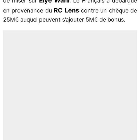
Elye Wahi
de miser sur
. Le Français a débarqué
RC Lens
en provenance du
contre un chèque de
25M€ auquel peuvent s’ajouter 5M€ de bonus.