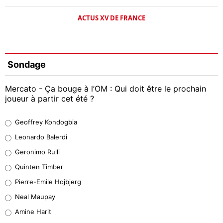
ACTUS XV DE FRANCE
Sondage
Mercato - Ça bouge à l’OM : Qui doit être le prochain
joueur à partir cet été ?
Geoffrey Kondogbia
Geoffrey Kondogbia
38%
Leonardo Balerdi
Leonardo Balerdi
Geronimo Rulli
32%
Quinten Timber
Geronimo Rulli
Pierre-Emile Hojbjerg
5%
Neal Maupay
Quinten Timber
Amine Harit
1%