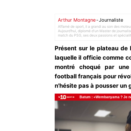
Arthur Montagne
-
Journaliste
Affamé de sport, il a grandi au son des moteu
Aujourd’hui, diplomé d'un Master de journalism
match du PSG, ses deux passions et spéciali
Présent sur le plateau de
laquelle il officie comme c
montré choqué par une 
football français pour révol
n'hésite pas à pousser un 