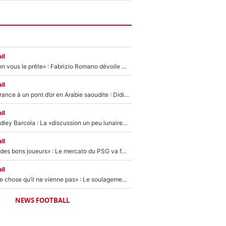
ll
«On l’achète et on vous le prête» : Fabrizio Romano dévoile déjà la stratégie du PSG avec le transfert de Zion Suzuki !
ll
De l’équipe de France à un pont d’or en Arabie saoudite : Didier Deschamps a donné sa réponse !
ll
Transfert de Bradley Barcola : La «discussion un peu lunaire» qui l'a convaincu de quitter le PSG, son entourage est pointé du doigt
ll
«Ça peut attirer des bons joueurs» : Le mercato du PSG va faire des victimes dans l'effectif de Luis Enrique ?
ll
«C’est une bonne chose qu’il ne vienne pas» : Le soulagement de l'After Foot après le transfert avorté de Yan Diomandé au PSG
NEWS FOOTBALL