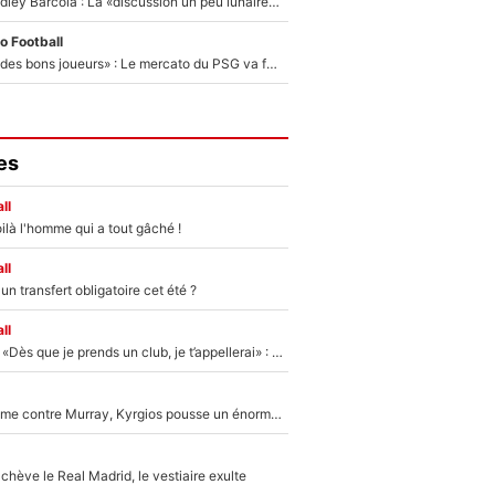
Transfert de Bradley Barcola : La «discussion un peu lunaire» qui l'a convaincu de quitter le PSG, son entourage est pointé du doigt
o Football
«Ça peut attirer des bons joueurs» : Le mercato du PSG va faire des victimes dans l'effectif de Luis Enrique ?
es
ll
ilà l'homme qui a tout gâché !
ll
n transfert obligatoire cet été ?
ll
Mercato - OM - «Dès que je prends un club, je t’appellerai» : La promesse de Marcelino au moment de claquer la porte
Victime de racisme contre Murray, Kyrgios pousse un énorme coup de gueule !
hève le Real Madrid, le vestiaire exulte