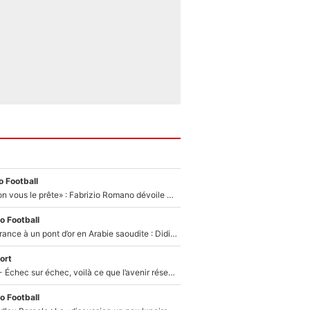
 Football
«On l’achète et on vous le prête» : Fabrizio Romano dévoile déjà la stratégie du PSG avec le transfert de Zion Suzuki !
o Football
De l’équipe de France à un pont d’or en Arabie saoudite : Didier Deschamps a donné sa réponse !
ort
Tour de France - Échec sur échec, voilà ce que l’avenir réserve à Paul Seixas : «Tant qu’il y aura un Pogacar comme celui-là...»
o Football