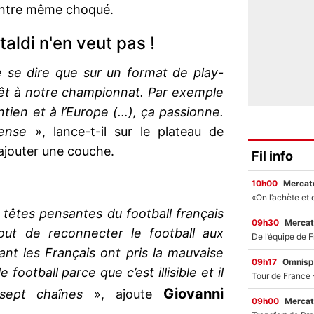
ntre même choqué.
taldi n'en veut pas !
e se dire que sur un format de play-
érêt à notre championnat. Par exemple
ntien et à l’Europe (…), ça passionne.
ense
», lance-t-il sur le plateau de
ajouter une couche.
Fil info
10h00
Mercato
 têtes pensantes du football français
09h30
Mercat
rtout de reconnecter le football aux
ant les Français ont pris la mauvaise
09h17
Omnisp
football parce que c’est illisible et il
Giovanni
sept chaînes
», ajoute
09h00
Mercat