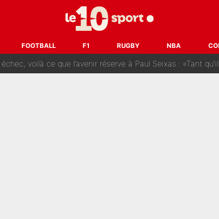
prête» : Fabrizio Romano dévoile déjà la stratégie du PSG avec
 pont d’or en Arabie saoudite : Didier Deschamps a donné sa
FOOTBALL
F1
RUGBY
NBA
CO
hec, voilà ce que l’avenir réserve à Paul Seixas : «Tant qu’il y
: La «discussion un peu lunaire» qui l'a convaincu de quitter le PS
oueurs» : Le mercato du PSG va faire des victimes dans l'effe