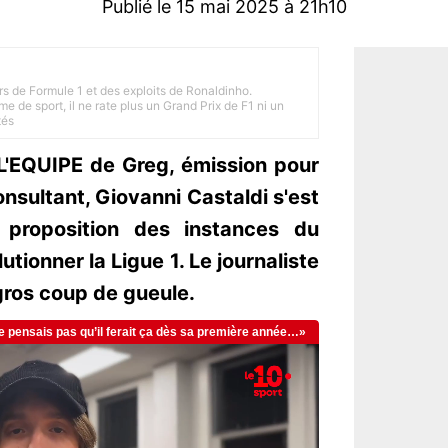
Publié le 15 mai 2025 à 21h10
rs de Formule 1 et des exploits de Ronaldinho.
e de sport, il ne rate plus un Grand Prix de F1 ni un
tés
 L'EQUIPE de Greg, émission pour
onsultant, Giovanni Castaldi s'est
proposition des instances du
utionner la Ligue 1. Le journaliste
gros coup de gueule.