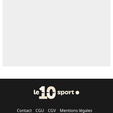
4%
Un autre joueur
5%
1468 personnes ont participé aux votes.
Contact
CGU
CGV
Mentions légales