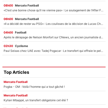
08h00
Mercato Football
«C’est une bonne chose qu’il ne vienne pas» : Le soulagement de l'After Foot après le transfert avorté de Yan Diomandé au PSG
06h00
Mercato Football
«Il a décidé de rester au PSG» : Les coulisses de la décision de Lucas Chevalier pour son transfert
04h00
Football
Après le dérapage de Nelson Monfort sur CNews, un ancien journaliste de France Télévisions relance la polémique sur les incendies en Gironde
02h30
Cyclisme
Paul Seixas chez UAE avec Tadej Pogacar : Le transfert qui effraie le peloton, «c’est la pire des choses qui puisse arriver»
Top Articles
Mercato Football
Pogba - OM : Voilà l'homme qui a tout gâché !
Mercato Football
Kylian Mbappé, un transfert obligatoire cet été ?