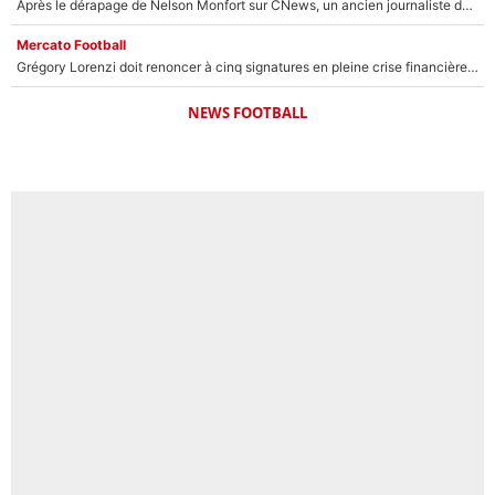
Après le dérapage de Nelson Monfort sur CNews, un ancien journaliste de France Télévisions relance la polémique sur les incendies en Gironde
Mercato Football
Grégory Lorenzi doit renoncer à cinq signatures en pleine crise financière : L’IA propose sept noms à l’OM pour un mercato réussi... à seulement 5M€ !
NEWS FOOTBALL