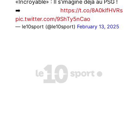
«Incroyable» : Il s'imagine déjà au PSG !
➡️
https://t.co/8A0klfHVRs
pic.twitter.com/9ShTy5nCao
— le10sport (@le10sport)
February 13, 2025