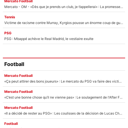
Mercato Football
Mercato - OM - «Dès que je prends un club, je t’appellerai» : La promesse de Marcelino au moment de claquer la porte
Tennis
Victime de racisme contre Murray, Kyrgios pousse un énorme coup de gueule !
PSG
PSG : Mbappé achève le Real Madrid, le vestiaire exulte
Football
Mercato Football
«Ça peut attirer des bons joueurs» : Le mercato du PSG va faire des victimes dans l'effectif de Luis Enrique ?
Mercato Football
«C’est une bonne chose qu’il ne vienne pas» : Le soulagement de l'After Foot après le transfert avorté de Yan Diomandé au PSG
Mercato Football
«Il a décidé de rester au PSG» : Les coulisses de la décision de Lucas Chevalier pour son transfert
Football