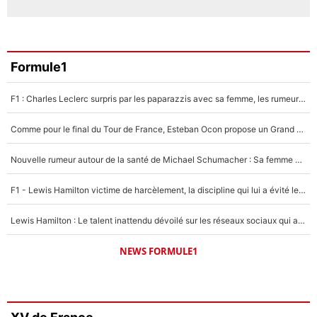
Formule1
F1 : Charles Leclerc surpris par les paparazzis avec sa femme, les rumeurs étaient vraies !
Comme pour le final du Tour de France, Esteban Ocon propose un Grand Prix de Formule 1 à Paris : «Autour de l’Arc de Triomphe, ce serait génial» !
Nouvelle rumeur autour de la santé de Michael Schumacher : Sa femme Corinna sort du silence
F1 - Lewis Hamilton victime de harcèlement, la discipline qui lui a évité le pire : «J'aurais probablement mal tourné»
Lewis Hamilton : Le talent inattendu dévoilé sur les réseaux sociaux qui a impressionné Kim Kardashian pendant leurs vacances en amoureux !
NEWS FORMULE1