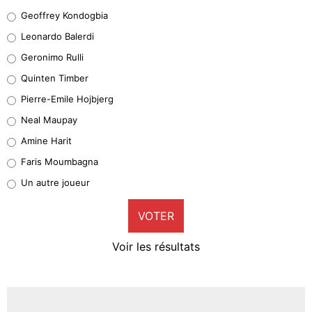
Geoffrey Kondogbia
Geoffrey Kondogbia
38%
Leonardo Balerdi
Leonardo Balerdi
Geronimo Rulli
32%
Quinten Timber
Geronimo Rulli
Pierre-Emile Hojbjerg
4%
Neal Maupay
Quinten Timber
Amine Harit
1%
Faris Moumbagna
Pierre-Emile Hojbjerg
Un autre joueur
9%
VOTER
Neal Maupay
4%
Voir les résultats
Amine Harit
3%
Faris Moumbagna