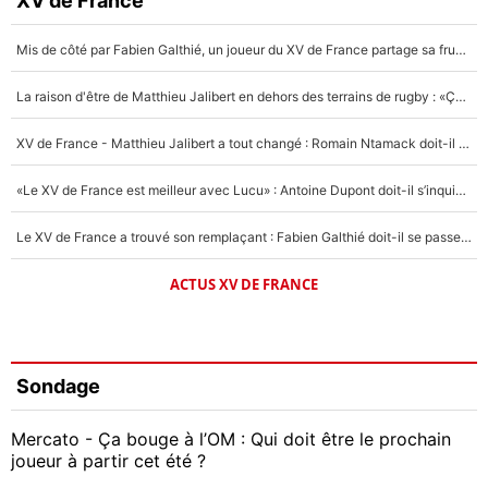
XV de France
Mis de côté par Fabien Galthié, un joueur du XV de France partage sa frustration : «ils ne me l’ont pas dit tout de suite»
La raison d'être de Matthieu Jalibert en dehors des terrains de rugby : «Ça m'atteint autant que si tu touches à un membre de ma famille»
XV de France - Matthieu Jalibert a tout changé : Romain Ntamack doit-il s’inquiéter pour sa place à un an de la Coupe du monde ?
«Le XV de France est meilleur avec Lucu» : Antoine Dupont doit-il s’inquiéter pour sa place ?
Le XV de France a trouvé son remplaçant : Fabien Galthié doit-il se passer d'Antoine Dupont ?
ACTUS XV DE FRANCE
Sondage
Mercato - Ça bouge à l’OM : Qui doit être le prochain
joueur à partir cet été ?