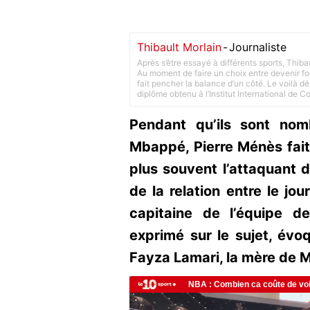
Thibault Morlain
-
Journaliste
Après s’être essayé à différents sports, Thiba
Au moment de faire un choix entre devenir foot
fait pencher la balance d’un côté. Le voilà d
diplôme obtenu à l’Institut International de 
Pendant qu’ils sont nom
Mbappé, Pierre Ménès fait
plus souvent l’attaquant d
de la relation entre le jou
capitaine de l’équipe d
exprimé sur le sujet, év
Fayza Lamari, la mère de 