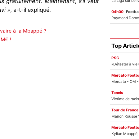
s gratuitement. Maintenant, s’il veut
avi
», a-t-il expliqué.
04h00
Footbal
vaire à la Mbappé ?
5M€ !
Top Articl
PSG
Mercato Footba
Tennis
Tour de France
Marion Rousse :
Mercato Footba
Kylian Mbappé, u