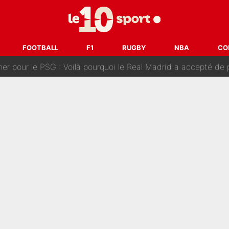
n transfert à l'OM, Quinten Timber raconte ses doutes après
fuse le transfert de Max Verstappen qui pourrait «faire des vagues»
FOOTBALL
F1
RUGBY
NBA
CO
r le PSG : Voilà pourquoi le Real Madrid a accepté de payer la somme reco
Voice Kids : Contacté par Matt Pokora, Kylian Mbappé a accepté
est terminé, DAZN a fait son choix pour Benjamin Da Silva et