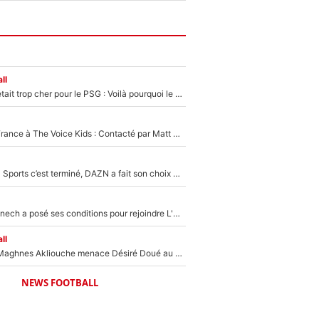
ll
Yan Diomandé était trop cher pour le PSG : Voilà pourquoi le Real Madrid a accepté de payer la somme record de 140M€ pour boucler son transfert !
De l'équipe de France à The Voice Kids : Contacté par Matt Pokora, Kylian Mbappé a accepté de jouer un rôle inédit sur TF1 !
La Liga sur beIN Sports c’est terminé, DAZN a fait son choix pour Benjamin Da Silva et Omar Da Fonseca !
Raymond Domenech a posé ses conditions pour rejoindre L'EQUIPE du Soir : Il refuse de faire l'émission avec un autre chroniqueur !
ll
Le transfert de Maghnes Akliouche menace Désiré Doué au PSG : «Je valide à 200%»
NEWS FOOTBALL