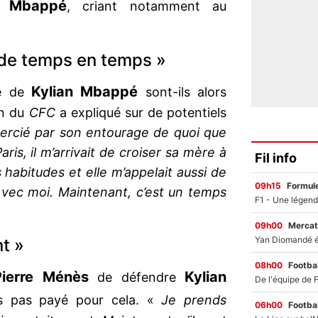
Mbappé
re
, criant notamment au
i de temps en temps »
Kylian Mbappé
ge de
sont-ils alors
en du
CFC
a expliqué sur de potentiels
mercié par son entourage de quoi que
ris, il m’arrivait de croiser sa mère à
Fil info
s habitudes et elle m’appelait aussi de
09h15
Formul
vec moi. Maintenant, c’est un temps
09h00
Mercat
nt »
08h00
Footbal
Pierre Ménès
Kylian
de défendre
eurs pas payé pour cela. «
Je prends
06h00
Footbal