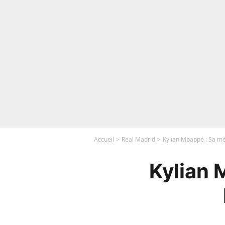
Accueil
Real Madrid
Kylian Mbappé : Sa mèr
Kylian 