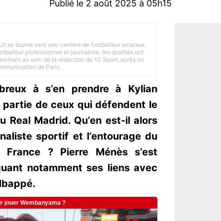
Publié le 2 août 2025 à 05h15
ult se tourne vers une carrière de footballeur amateur.
balleur professionnel et journaliste, les qualités ont
ésormais au sein de la rédaction du 10 Sport, après un
Communication de Paris.
breux à s’en prendre à Kylian
 partie de ceux qui défendent le
u Real Madrid. Qu’en est-il alors
rnaliste sportif et l’entourage du
e France ? Pierre Ménès s’est
oquant notamment ses liens avec
Mbappé.