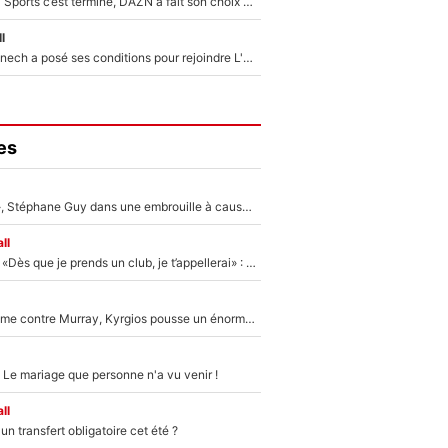
La Liga sur beIN Sports c’est terminé, DAZN a fait son choix pour Benjamin Da Silva et Omar Da Fonseca !
l
Raymond Domenech a posé ses conditions pour rejoindre L'EQUIPE du Soir : Il refuse de faire l'émission avec un autre chroniqueur !
es
«Détester à vie», Stéphane Guy dans une embrouille à cause du PSG !
ll
Mercato - OM - «Dès que je prends un club, je t’appellerai» : La promesse de Marcelino au moment de claquer la porte
Victime de racisme contre Murray, Kyrgios pousse un énorme coup de gueule !
 Le mariage que personne n'a vu venir !
ll
n transfert obligatoire cet été ?