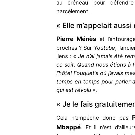
au créneau pour défend
harcèlement.
« Elle m’appelait auss
Pierre Ménès
et l’entoura
proches ? Sur
Youtube
, l’anci
liens : «
Je n’ai jamais été re
ce soit. Quand nous étions à Pa
l’hôtel Fouquet’s où j’avais me
temps en temps pour parler a
qui est révolu
».
« Je le fais gratuiteme
Cela n’empêche donc pas
Mbappé
. Et il n’est d’aill