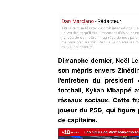
Dan Marciano
-
Rédacteur
Titulaire d'un Master de droit international,
universitaire qu'il était important d'évoluer
j'ai décidé de mettre fin au rêve de mes pare
ma passion : le sport. Depuis, je couvre les m
mieux les lecteurs.
Dimanche dernier, Noël Le 
son mépris envers Zinédi
l'entretien du président
football, Kylian Mbappé af
réseaux sociaux. Cette fr
joueur du PSG, qui figure
de capitaine.