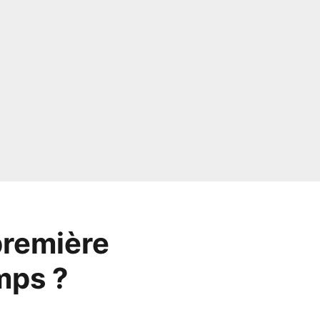
première
mps ?