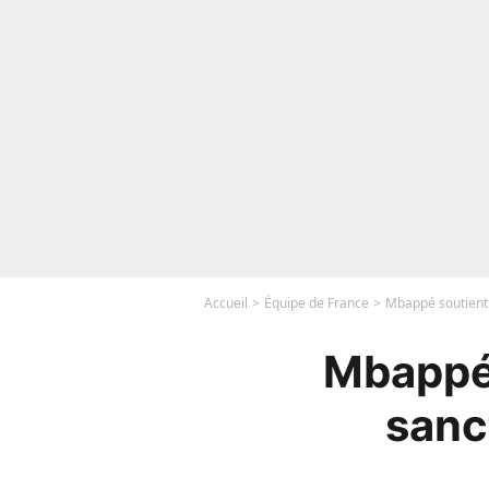
Accueil
Équipe de France
Mbappé soutient 
Mbappé 
sanc