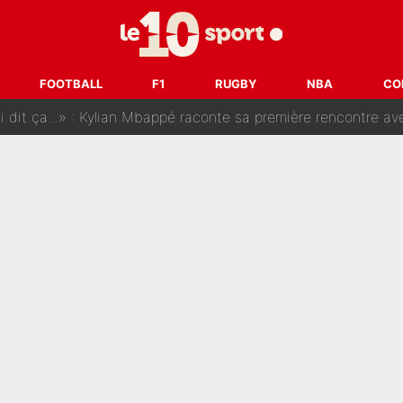
SG, les inséparables Kylian Mbappé et Achraf Hakimi changent 
Pendant ses vacances, la star du XV de France a perdu sa g
FOOTBALL
F1
RUGBY
NBA
CO
 dit ça...» : Kylian Mbappé raconte sa première rencontre avec Zi
i Benatia s'est battu pendant six mois pour le retenir à l'OM, le PSG a été
sur Lucas Chevalier !» : Le débat sur le gardien du PSG vire 