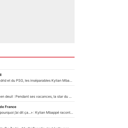
l
Loin du Real Madrid et du PSG, les inséparables Kylian Mbappé et Achraf Hakimi changent d'équipe le temps d'une journée !
Antoine Dupont en deuil : Pendant ses vacances, la star du XV de France a perdu sa grand-mère
 de France
«Je ne sais pas pourquoi j’ai dit ça...» : Kylian Mbappé raconte sa première rencontre avec Zinédine Zidane (et c’est très drôle)