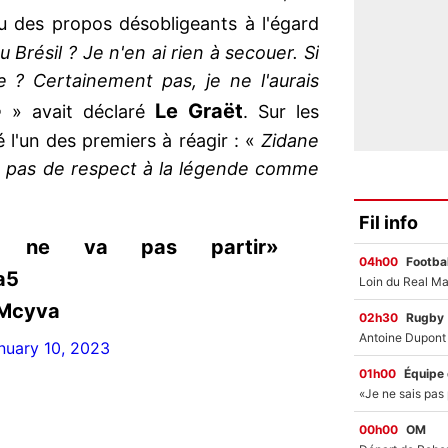
u des propos désobligeants à l'égard
 Brésil ? Je n'en ai rien à secouer. Si
 ? Certainement pas, je ne l'aurais
Le Graët
e
» avait déclaré
. Sur les
 l'un des premiers à réagir : «
Zidane
e pas de respect à la légende comme
Fil info
 ne va pas partir»
04h00
Footbal
a5
6Mcyva
02h30
Rugby
nuary 10, 2023
01h00
Équipe
00h00
OM