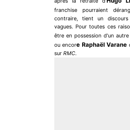
Hugo Ll
après la retraite d'
franchise pourraient déra
contraire, tient un discours
vagues. Pour toutes ces raiso
être en possession d'un aut
e Raphaël Varane
ou encor
c
sur
RMC
.