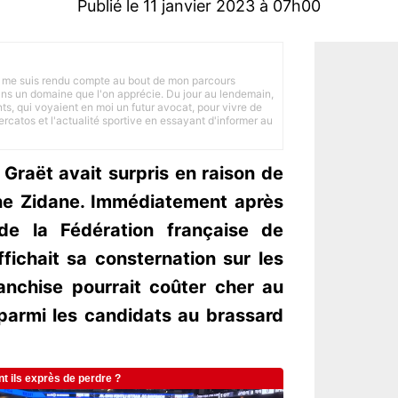
Publié le 11 janvier 2023 à 07h00
 je me suis rendu compte au bout de mon parcours
 dans un domaine que l'on apprécie. Du jour au lendemain,
nts, qui voyaient en moi un futur avocat, pour vivre de
ercatos et l'actualité sportive en essayant d'informer au
Graët avait surpris en raison de
ne Zidane. Immédiatement après
 de la Fédération française de
fichait sa consternation sur les
anchise pourrait coûter cher au
 parmi les candidats au brassard