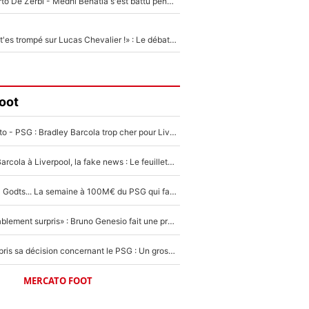
Départ de Roberto De Zerbi - Medhi Benatia s'est battu pendant six mois pour le retenir à l'OM, le PSG a été le naufrage de trop : «Je pars avec toi»
«Admets que tu t'es trompé sur Lucas Chevalier !» : Le débat sur le gardien du PSG vire au clash à l'After Foot
oot
EXCLU - Mercato - PSG : Bradley Barcola trop cher pour Liverpool
PSG - Bradley Barcola à Liverpool, la fake news : Le feuilleton continue !
Akliouche, Mika Godts... La semaine à 100M€ du PSG qui fait basculer le mercato du PSG !
«Très, très agréablement surpris» : Bruno Genesio fait une promesse pour la suite du mercato de l’OM et rassure les supporters
Ferran Torres a pris sa décision concernant le PSG : Un gros club étranger prêt à relancer le feuilleton pour la signature du champion du monde 2026 !
MERCATO FOOT