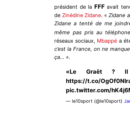
FFF
président de la
avait ten
de
Zinédine Zidane
. «
Zidane au
Zidane a tenté de me joindre
même pas pris au téléphon
réseaux sociaux,
Mbappé
a été
c’est la France, on ne manqu
ça… ».
«Le Graët ? Il
https://t.co/OgOf0Nlr
pic.twitter.com/hK4j
— le10sport (@le10sport)
Ja