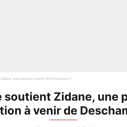
Zidane, une sanction à venir de Deschamps ?
soutient Zidane, une 
tion à venir de Descha