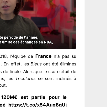
France
18, l'équipe de
n'a pas su
1
. En effet, les
Bleus
ont été éliminés
 de finale. Alors que le score était de
ons, les
Tricolores
se sont inclinés à
 but.
120M€ est partie pour le
é https://t.co/x54Aug8qUj