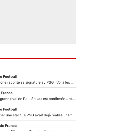
o Football
Maghnes Akliouche raconte sa signature au PSG : Voilà les coulisses de son transfert de rêve à 50M€
 France
La signature du grand rival de Paul Seixas est confirmée... et c'est une excellente nouvelle pour l'équipe Decathlon-CMA CGM !
o Football
250M€ pour signer une star : Le PSG avait déjà réalisé une folie sur le mercato bien avant Neymar !
 de France