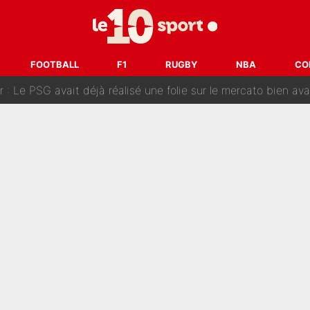
sa signature au PSG : Voilà les coulisses de son transfert 
e Paul Seixas est confirmée... et c'est une excellente nouvelle 
FOOTBALL
F1
RUGBY
NBA
CO
: Le PSG avait déjà réalisé une folie sur le mercato bien av
ue que Zinedine Zidane a accepté dans son entourage : «Je g
uer à Zinedine Zidane en équipe de France : «Je n'aurais jam