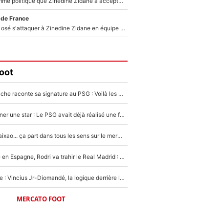
Voilà le seul homme politique que Zinedine Zidane a accepté dans son entourage : «Je garde un très bon souvenir de lui»
 de France
Franck Ribéry a osé s'attaquer à Zinedine Zidane en équipe de France : «Je n'aurais jamais fait ça»
oot
Maghnes Akliouche raconte sa signature au PSG : Voilà les coulisses de son transfert de rêve à 50M€
250M€ pour signer une star : Le PSG avait déjà réalisé une folie sur le mercato bien avant Neymar !
Medina, Rulli, Paixao... ça part dans tous les sens sur le mercato de l'OM : Frank McCourt va enfin récupérer l'argent qu'il attend ?
Coup de théâtre en Espagne, Rodri va trahir le Real Madrid : Le Ballon d'Or a choisi de signer au FC Barcelone !
Mercato Analyse : Vincius Jr-Diomandé, la logique derrière la concordance des temps
MERCATO FOOT