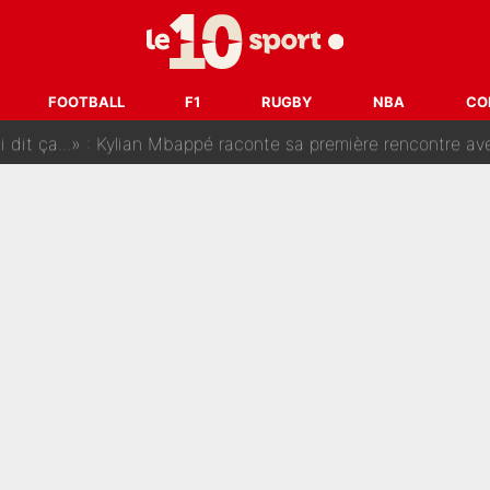
SG, les inséparables Kylian Mbappé et Achraf Hakimi changent 
Pendant ses vacances, la star du XV de France a perdu sa g
FOOTBALL
F1
RUGBY
NBA
CO
 dit ça...» : Kylian Mbappé raconte sa première rencontre avec Zi
i Benatia s'est battu pendant six mois pour le retenir à l'OM, le PSG a été
sur Lucas Chevalier !» : Le débat sur le gardien du PSG vire 