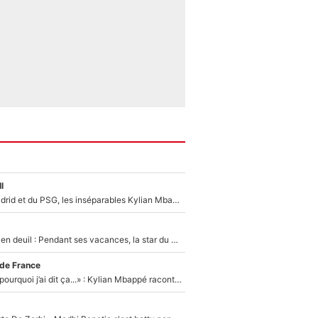
l
Loin du Real Madrid et du PSG, les inséparables Kylian Mbappé et Achraf Hakimi changent d'équipe le temps d'une journée !
Antoine Dupont en deuil : Pendant ses vacances, la star du XV de France a perdu sa grand-mère
 de France
«Je ne sais pas pourquoi j’ai dit ça...» : Kylian Mbappé raconte sa première rencontre avec Zinédine Zidane (et c’est très drôle)