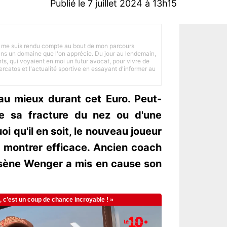
Publié le 7 juillet 2024 à 13h15
 je me suis rendu compte au bout de mon parcours
 dans un domaine que l'on apprécie. Du jour au lendemain,
nts, qui voyaient en moi un futur avocat, pour vivre de
ercatos et l'actualité sportive en essayant d'informer au
au mieux durant cet Euro. Peut-
e sa fracture du nez ou d'une
oi qu'il en soit, le nouveau joueur
 montrer efficace. Ancien coach
rsène Wenger a mis en cause son