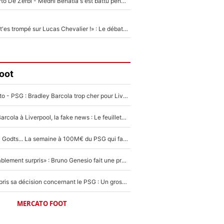
Départ de Roberto De Zerbi - Medhi Benatia s'est battu pendant six mois pour le retenir à l'OM, le PSG a été le naufrage de trop : «Je pars avec toi»
«Admets que tu t'es trompé sur Lucas Chevalier !» : Le débat sur le gardien du PSG vire au clash à l'After Foot
oot
EXCLU - Mercato - PSG : Bradley Barcola trop cher pour Liverpool
PSG - Bradley Barcola à Liverpool, la fake news : Le feuilleton continue !
Akliouche, Mika Godts... La semaine à 100M€ du PSG qui fait basculer le mercato du PSG !
«Très, très agréablement surpris» : Bruno Genesio fait une promesse pour la suite du mercato de l’OM et rassure les supporters
Ferran Torres a pris sa décision concernant le PSG : Un gros club étranger prêt à relancer le feuilleton pour la signature du champion du monde 2026 !
MERCATO FOOT