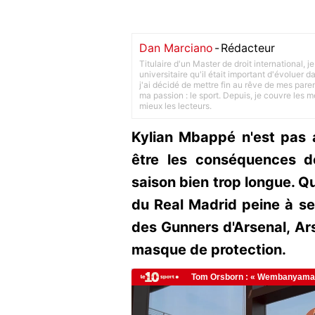
Dan Marciano
-
Rédacteur
Titulaire d'un Master de droit international,
universitaire qu'il était important d'évoluer
j'ai décidé de mettre fin au rêve de mes pare
ma passion : le sport. Depuis, je couvre les m
mieux les lecteurs.
Kylian Mbappé n'est pas 
être les conséquences d
saison bien trop longue. Qu
du Real Madrid peine à se
des Gunners d'Arsenal, A
masque de protection.