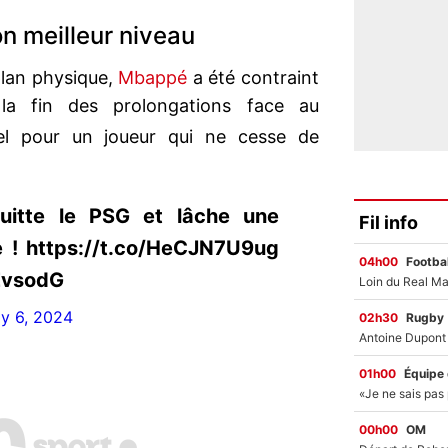
n meilleur niveau
plan physique,
Mbappé
a été contraint
la fin des prolongations face au
uel pour un joueur qui ne cesse de
itte le PSG et lâche une
Fil info
e ! https://t.co/HeCJN7U9ug
04h00
Footbal
EvsodG
ly 6, 2024
02h30
Rugby
01h00
Équipe
00h00
OM