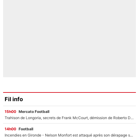
Fil info
15h00
Mercato Football
Trahison de Longoria, secrets de Frank McCourt, démission de Roberto De Zerbi : Medhi Benatia se lâche sur départ de l'OM et fait d'importantes révélations
14h00
Football
Incendies en Gironde - Nelson Monfort est attaqué après son dérapage sur CNews : «Et lui, il prend combien pour parler dans un studio climatisé?»