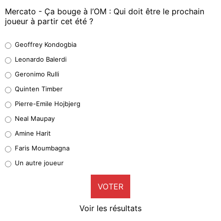
Mercato - Ça bouge à l’OM : Qui doit être le prochain
joueur à partir cet été ?
Geoffrey Kondogbia
Geoffrey Kondogbia
38%
Leonardo Balerdi
Leonardo Balerdi
Geronimo Rulli
32%
Quinten Timber
Geronimo Rulli
Pierre-Emile Hojbjerg
5%
Neal Maupay
Quinten Timber
Amine Harit
1%
Faris Moumbagna
Pierre-Emile Hojbjerg
Un autre joueur
9%
VOTER
Neal Maupay
4%
Voir les résultats
Amine Harit