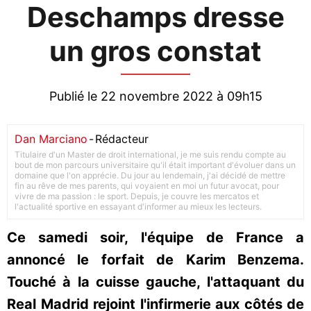
Deschamps dresse
un gros constat
Publié le 22 novembre 2022 à 09h15
Dan Marciano
-
Rédacteur
Titulaire d'un Master de droit international, je me suis rendu compte au
bout de mon parcours universitaire qu'il était important d'évoluer dans un
domaine que l'on apprécie. Du jour au lendemain, j'ai décidé de mettre
fin au rêve de mes parents, qui voyaient en moi un futur avocat, pour
vivre de ma passion : le sport. Depuis, je couvre les mercatos et
l'actualité sportive en essayant d'informer au mieux les lecteurs.
Ce samedi soir, l'équipe de France a
annoncé le forfait de Karim Benzema.
Touché à la cuisse gauche, l'attaquant du
Real Madrid rejoint l'infirmerie aux côtés de