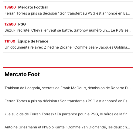
13h00
Mercato Football
Ferran Torres a pris sa décision : Son transfert au PSG est annoncé en Espagne !
12h00
PSG
Suzuki recruté, Chevalier veut se battre, Safonov numéro un… Le PSG se lance encore dans un gros chantier pour le poste de gardien de but
11h00
Équipe de France
Un documentaire avec Zinedine Zidane : Comme Jean-Jacques Goldman et Mylène Farmer, le nouveau sélectionneur de l'équipe de France a recalé une journaliste très connue
Mercato Foot
Trahison de Longoria, secrets de Frank McCourt, démission de Roberto De Zerbi : Medhi Benatia se lâche sur départ de l'OM et fait d'importantes révélations
Ferran Torres a pris sa décision : Son transfert au PSG est annoncé en Espagne !
«Le suicide de Ferran Torres» : En partance pour le PSG, le héros de la finale de la Coupe du monde s'attire les foudres de la presse espagnole !
Antoine Griezmann et N'Golo Kanté : Comme Yan Diomandé, les deux champions du monde ont refusé de signer au PSG !