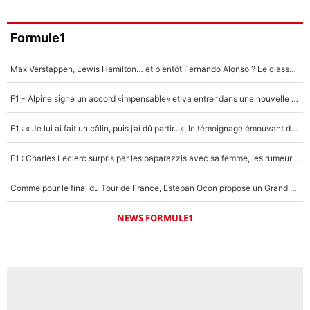
3%
Faris Moumbagna
Formule1
4%
Max Verstappen, Lewis Hamilton… et bientôt Fernando Alonso ? Le classement des pilotes les mieux payés en Formule 1 risque de changer !
Un autre joueur
5%
F1 - Alpine signe un accord «impensable» et va entrer dans une nouvelle dimension : Grande nouvelle pour Pierre Gasly !
1644 personnes ont participé aux votes.
F1 : « Je lui ai fait un câlin, puis j’ai dû partir...», le témoignage émouvant de Max Verstappen sur sa fille
F1 : Charles Leclerc surpris par les paparazzis avec sa femme, les rumeurs étaient vraies !
Comme pour le final du Tour de France, Esteban Ocon propose un Grand Prix de Formule 1 à Paris : «Autour de l’Arc de Triomphe, ce serait génial» !
NEWS FORMULE1