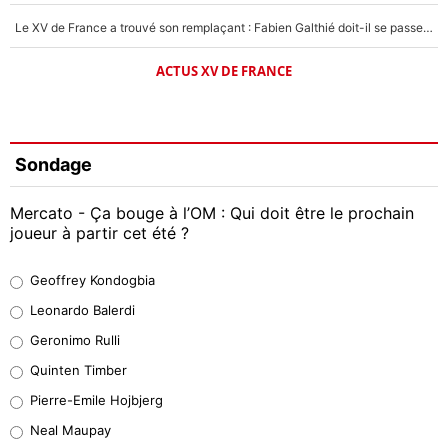
Le XV de France a trouvé son remplaçant : Fabien Galthié doit-il se passer d'Antoine Dupont ?
ACTUS XV DE FRANCE
Sondage
Mercato - Ça bouge à l’OM : Qui doit être le prochain
joueur à partir cet été ?
Geoffrey Kondogbia
Geoffrey Kondogbia
38%
Leonardo Balerdi
Leonardo Balerdi
Geronimo Rulli
32%
Quinten Timber
Geronimo Rulli
Pierre-Emile Hojbjerg
5%
Neal Maupay