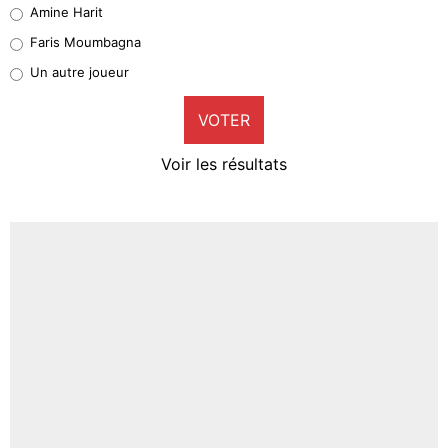
Quinten Timber
Amine Harit
1%
Faris Moumbagna
Pierre-Emile Hojbjerg
Un autre joueur
9%
VOTER
Neal Maupay
4%
Voir les résultats
Amine Harit
3%
Faris Moumbagna
4%
Un autre joueur
5%
1705 personnes ont participé aux votes.