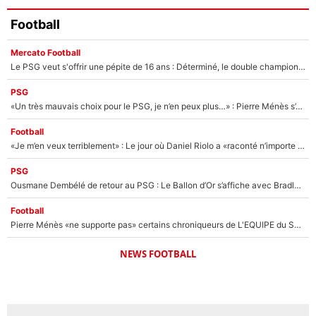
Football
Mercato Football
Le PSG veut s'offrir une pépite de 16 ans : Déterminé, le double champion d'Europe en titre est prêt à lâcher 40M€ pour celui que l'on compare déjà à Vinicius Jr !
PSG
«Un très mauvais choix pour le PSG, je n’en peux plus…» : Pierre Ménès s’est complètement trompé avec Luis Enrique et ces déclarations le prouvent !
Football
«Je m’en veux terriblement» : Le jour où Daniel Riolo a «raconté n’importe quoi» dans l'After Foot !
PSG
Ousmane Dembélé de retour au PSG : Le Ballon d’Or s’affiche avec Bradley Barcola en plein cœur du feuilleton sur son départ !
Football
Pierre Ménès «ne supporte pas» certains chroniqueurs de L'EQUIPE du Soir : Ils vont tous partir !
NEWS FOOTBALL