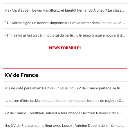
Max Verstappen, Lewis Hamilton… et bientôt Fernando Alonso ? Le classement des pilotes les mieux payés en Formule 1 risque de changer !
F1 - Alpine signe un accord «impensable» et va entrer dans une nouvelle dimension : Grande nouvelle pour Pierre Gasly !
F1 : « Je lui ai fait un câlin, puis j’ai dû partir...», le témoignage émouvant de Max Verstappen sur sa fille
NEWS FORMULE1
XV de France
Mis de côté par Fabien Galthié, un joueur du XV de France partage sa frustration : «ils ne me l’ont pas dit tout de suite»
La raison d'être de Matthieu Jalibert en dehors des terrains de rugby : «Ça m'atteint autant que si tu touches à un membre de ma famille»
XV de France - Matthieu Jalibert a tout changé : Romain Ntamack doit-il s’inquiéter pour sa place à un an de la Coupe du monde ?
«Le XV de France est meilleur avec Lucu» : Antoine Dupont doit-il s’inquiéter pour sa place ?