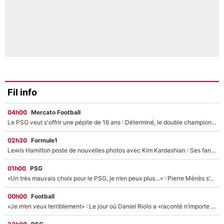
Fil info
04h00
Mercato Football
Le PSG veut s'offrir une pépite de 16 ans : Déterminé, le double champion d'Europe en titre est prêt à lâcher 40M€ pour celui que l'on compare déjà à Vinicius Jr !
02h30
Formule1
Lewis Hamilton poste de nouvelles photos avec Kim Kardashian : Ses fans le voient déjà redevenir champion du monde de F1 grâce à elle !
01h00
PSG
«Un très mauvais choix pour le PSG, je n’en peux plus…» : Pierre Ménès s’est complètement trompé avec Luis Enrique et ces déclarations le prouvent !
00h00
Football
«Je m’en veux terriblement» : Le jour où Daniel Riolo a «raconté n’importe quoi» dans l'After Foot !