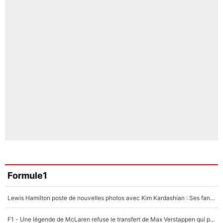
Formule1
Lewis Hamilton poste de nouvelles photos avec Kim Kardashian : Ses fans le voient déjà redevenir champion du monde de F1 grâce à elle !
F1 - Une légende de McLaren refuse le transfert de Max Verstappen qui pourrait «faire des vagues» et plomber l'ambiance dans l'équipe