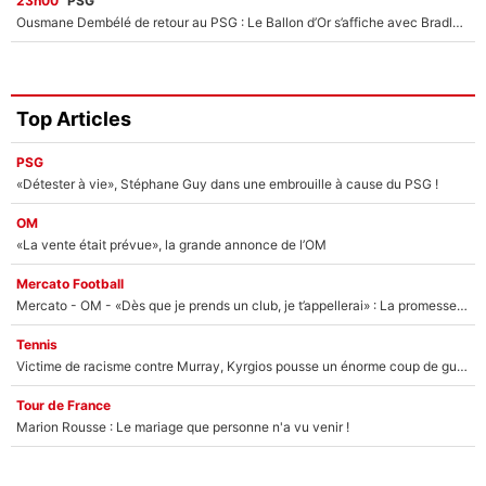
23h00
PSG
Ousmane Dembélé de retour au PSG : Le Ballon d’Or s’affiche avec Bradley Barcola en plein cœur du feuilleton sur son départ !
Top Articles
PSG
«Détester à vie», Stéphane Guy dans une embrouille à cause du PSG !
OM
«La vente était prévue», la grande annonce de l’OM
Mercato Football
Mercato - OM - «Dès que je prends un club, je t’appellerai» : La promesse de Marcelino au moment de claquer la porte
Tennis
Victime de racisme contre Murray, Kyrgios pousse un énorme coup de gueule !
Tour de France
Marion Rousse : Le mariage que personne n'a vu venir !