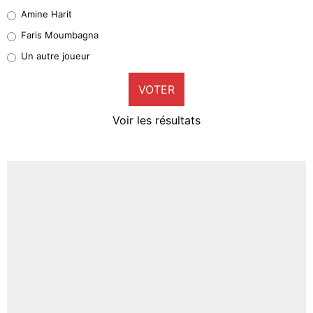
Quinten Timber
Amine Harit
1%
Faris Moumbagna
Pierre-Emile Hojbjerg
Un autre joueur
9%
VOTER
Neal Maupay
4%
Voir les résultats
Amine Harit
3%
Faris Moumbagna
4%
Un autre joueur
5%
1601 personnes ont participé aux votes.