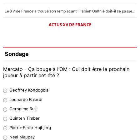
Le XV de France a trouvé son remplaçant : Fabien Galthié doit-il se passer d'Antoine Dupont ?
ACTUS XV DE FRANCE
Sondage
Mercato - Ça bouge à l’OM : Qui doit être le prochain
joueur à partir cet été ?
Geoffrey Kondogbia
Geoffrey Kondogbia
38%
Leonardo Balerdi
Leonardo Balerdi
Geronimo Rulli
32%
Quinten Timber
Geronimo Rulli
Pierre-Emile Hojbjerg
5%
Neal Maupay