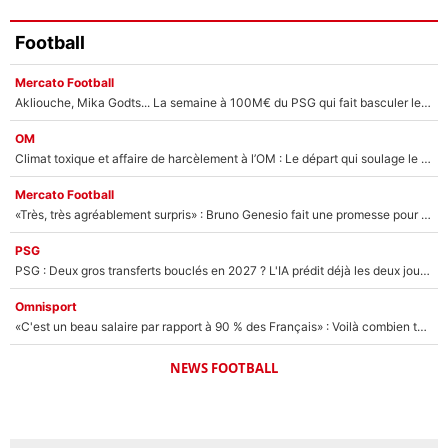
Football
Mercato Football
Akliouche, Mika Godts... La semaine à 100M€ du PSG qui fait basculer le mercato du PSG !
OM
Climat toxique et affaire de harcèlement à l’OM : Le départ qui soulage le vestiaire de Bruno Genesio
Mercato Football
«Très, très agréablement surpris» : Bruno Genesio fait une promesse pour la suite du mercato de l’OM et rassure les supporters
PSG
PSG : Deux gros transferts bouclés en 2027 ? L'IA prédit déjà les deux joueurs qui pourraient rejoindre Luis Enrique !
Omnisport
«C'est un beau salaire par rapport à 90 % des Français» : Voilà combien touchait Nelson Monfort sur France Télévisions avant de rejoindre CNews
NEWS FOOTBALL