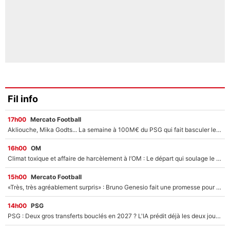
Fil info
17h00
Mercato Football
Akliouche, Mika Godts... La semaine à 100M€ du PSG qui fait basculer le mercato du PSG !
16h00
OM
Climat toxique et affaire de harcèlement à l’OM : Le départ qui soulage le vestiaire de Bruno Genesio
15h00
Mercato Football
«Très, très agréablement surpris» : Bruno Genesio fait une promesse pour la suite du mercato de l’OM et rassure les supporters
14h00
PSG
PSG : Deux gros transferts bouclés en 2027 ? L'IA prédit déjà les deux joueurs qui pourraient rejoindre Luis Enrique !