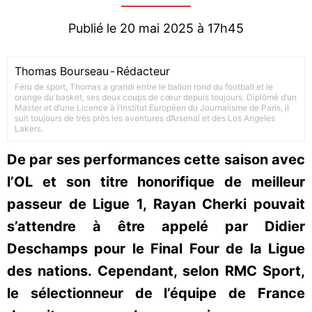
Publié le 20 mai 2025 à 17h45
Thomas Bourseau
-
Rédacteur
Féru de sport, Thomas a grandi entre le ballon rond du football et le
orange du basket, ses deux coups de cœur depuis toujours. Diplômé d’un
Master et d’une Licence à l’Institut Européen du Journalisme de Paris, il
suit toujours de très près les aventures d’Arsenal et des Los Angeles
Lakers.
De par ses performances cette saison avec
l’OL et son titre honorifique de meilleur
passeur de Ligue 1, Rayan Cherki pouvait
s’attendre à être appelé par Didier
Deschamps pour le Final Four de la Ligue
des nations. Cependant, selon RMC Sport,
le sélectionneur de l’équipe de France