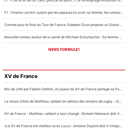
F1 : « Je lui ai fait un câlin, puis j’ai dû partir...», le témoignage émouvant de Max Verstappen sur sa fille
F1 : Charles Leclerc surpris par les paparazzis avec sa femme, les rumeurs étaient vraies !
Comme pour le final du Tour de France, Esteban Ocon propose un Grand Prix de Formule 1 à Paris : «Autour de l’Arc de Triomphe, ce serait génial» !
Nouvelle rumeur autour de la santé de Michael Schumacher : Sa femme Corinna sort du silence
NEWS FORMULE1
XV de France
Mis de côté par Fabien Galthié, un joueur du XV de France partage sa frustration : «ils ne me l’ont pas dit tout de suite»
La raison d'être de Matthieu Jalibert en dehors des terrains de rugby : «Ça m'atteint autant que si tu touches à un membre de ma famille»
XV de France - Matthieu Jalibert a tout changé : Romain Ntamack doit-il s’inquiéter pour sa place à un an de la Coupe du monde ?
«Le XV de France est meilleur avec Lucu» : Antoine Dupont doit-il s’inquiéter pour sa place ?