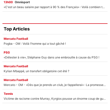
13h00
Omnisport
«C'est un beau salaire par rapport à 90 % des Français» : Voilà combien touchait Nelson Monfort sur France Télévisions avant de rejoindre CNews
Top Articles
Mercato Football
Pogba - OM : Voilà l'homme qui a tout gâché !
PSG
«Détester à vie», Stéphane Guy dans une embrouille à cause du PSG !
Mercato Football
Kylian Mbappé, un transfert obligatoire cet été ?
Mercato Football
Mercato - OM - «Dès que je prends un club, je t’appellerai» : La promesse de Marcelino au moment de claquer la porte
Tennis
Victime de racisme contre Murray, Kyrgios pousse un énorme coup de gueule !