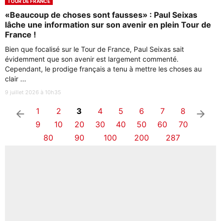
TOUR DE FRANCE
«Beaucoup de choses sont fausses» : Paul Seixas
lâche une information sur son avenir en plein Tour de
France !
Bien que focalisé sur le Tour de France, Paul Seixas sait
évidemment que son avenir est largement commenté.
Cependant, le prodige français a tenu à mettre les choses au
clair ...
9 juillet 2026 à 10h35
1
2
3
4
5
6
7
8
arrow_left
arrow_right
9
10
20
30
40
50
60
70
80
90
100
200
287