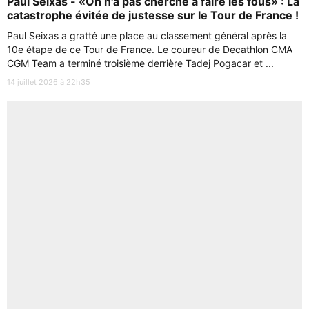
Paul Seixas - «On n'a pas cherché à faire les fous» : La
catastrophe évitée de justesse sur le Tour de France !
Paul Seixas a gratté une place au classement général après la
10e étape de ce Tour de France. Le coureur de Decathlon CMA
CGM Team a terminé troisième derrière Tadej Pogacar et ...
14 juillet 2026 à 22h35