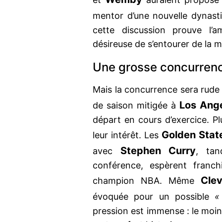
mentor d’une nouvelle dynast
cette discussion prouve l’a
désireuse de s’entourer de la m
Une grosse concurren
Mais la concurrence sera rud
Los Ang
de saison mitigée à
départ en cours d’exercice. Pl
Golden Stat
leur intérêt. Les
Stephen Curry
avec
, ta
conférence, espèrent franch
Cle
champion NBA. Même
évoquée pour un possible
«
pression est immense : le moind