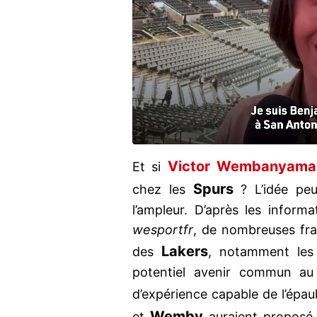
Victor Wembanyama
Et si
Spurs
chez les
? L’idée peu
l’ampleur. D’après les inform
wesportfr
, de nombreuses fra
Lakers
des
, notamment le
potentiel avenir commun au 
d’expérience capable de l’épau
Wemby
et
auraient propos