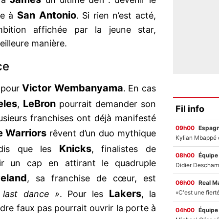
San Antonio
ie à
. Si rien n’est acté,
mbition affichée par la jeune star,
eilleure manière.
ce
Victor Wembanyama
e pour
. En cas
eles
LeBron
,
pourrait demander son
Fil info
usieurs franchises ont déjà manifesté
09h00
Espag
e Warriors
rêvent d’un duo mythique
Knicks
ndis que les
, finalistes de
08h00
Équipe
ir un cap en attirant le quadruple
veland
, sa franchise de cœur, est
06h00
Real M
Lakers
 last dance »
. Pour les
, la
re faux pas pourrait ouvrir la porte à
04h00
Équipe