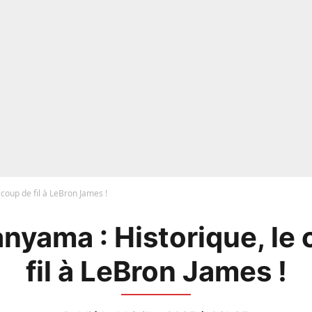
oup de fil à LeBron James !
yama : Historique, le 
fil à LeBron James !