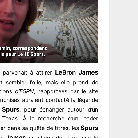
LeBron James
parvenait à attirer
t sembler folle, mais elle prend de
ations
d’ESPN
, rapportées par le site
nchises auraient contacté la légende
Spurs
s
, pour échanger autour d’un
Texas. À la recherche d’un leader
Spurs
ler dans sa quête de titres, les
James
é à
un ultime défi : devenir le