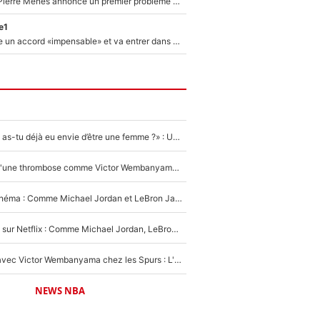
Michael Olise : Pierre Ménès annonce un premier problème pour Zinedine Zidane en équipe de France
e1
F1 - Alpine signe un accord «impensable» et va entrer dans une nouvelle dimension : Grande nouvelle pour Pierre Gasly !
«LeBron James, as-tu déjà eu envie d’être une femme ?» : Un dérapage de Donald Trump sur la superstar de la NBA refait surface
NBA - Victime d'une thrombose comme Victor Wembanyama, Chris Bosh prévient le Français des risques sur sa santé : «J’ai failli mourir sur le coup et j’ai été ramené à la vie»
De la NBA au cinéma : Comme Michael Jordan et LeBron James, Victor Wembanyama rêve d'une carrière d'acteur !
The Last Dance sur Netflix : Comme Michael Jordan, LeBron James va avoir le droit à sa série !
Stephen Curry avec Victor Wembanyama chez les Spurs : L'idée d'un trade historique est lancée en NBA !
NEWS NBA