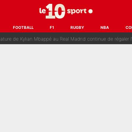
changent de chaîne : beIN SPORTS ne digère pas cette décision histor
é en pleine Coupe du monde : «La FFF était déjà passée à
FOOTBALL
F1
RUGBY
NBA
CO
gnature de Kylian Mbappé au Real Madrid continue de régaler 
ès annonce un premier problème pour Zinedine Zidane en éq
 «impensable» et va entrer dans une nouvelle dimension : Gra