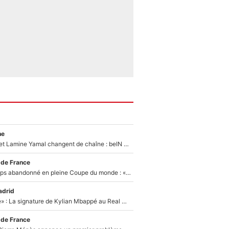
ne
Kylian Mbappé et Lamine Yamal changent de chaîne : beIN SPORTS ne digère pas cette décision historique et prédit un fiasco pour la Liga
 de France
Didier Deschamps abandonné en pleine Coupe du monde : «La FFF était déjà passée à Zinedine Zidane»
adrid
«C'est une fierté» : La signature de Kylian Mbappé au Real Madrid continue de régaler l'Espagne
 de France