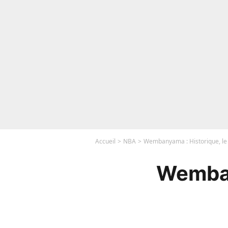
Accueil
NBA
Wembanyama : Historique, le c
Wemban