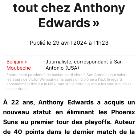
tout chez Anthony
Edwards »
Publié le 29 avril 2024 à 11h23
Benjamin
-
Journaliste, correspondant à San
Moubèche
Antonio (USA)
Éperdument passionné de basket, parti vivre à San Antonio pour suivre
les Spurs de Victor Wembanyama après un diplôme à l'IEJ, le regard
constamment fixé sur la NBA, tant sur le terrain que sur les statistiques et
les contrats.
À 22 ans, Anthony Edwards a acquis un
nouveau statut en éliminant les Phoenix
Suns au premier tour des playoffs. Auteur
de 40 points dans le dernier match de la