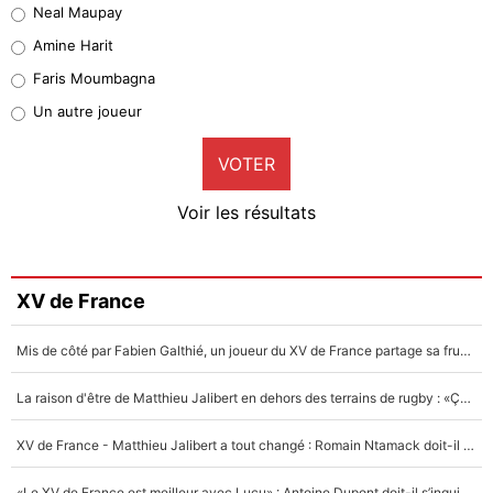
Neal Maupay
Quinten Timber
Amine Harit
1%
Faris Moumbagna
Pierre-Emile Hojbjerg
Un autre joueur
9%
VOTER
Neal Maupay
4%
Voir les résultats
Amine Harit
3%
Faris Moumbagna
XV de France
4%
Mis de côté par Fabien Galthié, un joueur du XV de France partage sa frustration : «ils ne me l’ont pas dit tout de suite»
Un autre joueur
5%
La raison d'être de Matthieu Jalibert en dehors des terrains de rugby : «Ça m'atteint autant que si tu touches à un membre de ma famille»
1664 personnes ont participé aux votes.
XV de France - Matthieu Jalibert a tout changé : Romain Ntamack doit-il s’inquiéter pour sa place à un an de la Coupe du monde ?
«Le XV de France est meilleur avec Lucu» : Antoine Dupont doit-il s’inquiéter pour sa place ?