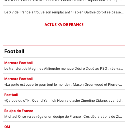
Le XV de France a trouvé son remplaçant : Fabien Galthié doit-il se passer d'Antoine Dupont ?
ACTUS XV DE FRANCE
Football
Mercato Football
Le transfert de Maghnes Akliouche menace Désiré Doué au PSG : «Je valide à 200%»
Mercato Football
«La porte est ouverte pour tout le monde» : Mason Greenwood et Pierre-Emerick Aubameyang ont quitté l'OM, Amine Gouiri balance sur la suite du mercato et sur la réaction du vestiaire !
Football
«Ça pue du c*l» : Quand Yannick Noah a clashé Zinedine Zidane, avant de se faire recadrer par le nouveau sélectionneur de l'équipe de France !
Équipe de France
Michael Olise va se régaler en équipe de France : Ces déclarations de Zinedine Zidane qui prouvent qu'il va tout miser sur la star du Bayern Munich !
OM