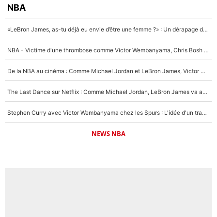
NBA
«LeBron James, as-tu déjà eu envie d’être une femme ?» : Un dérapage de Donald Trump sur la superstar de la NBA refait surface
NBA - Victime d'une thrombose comme Victor Wembanyama, Chris Bosh prévient le Français des risques sur sa santé : «J’ai failli mourir sur le coup et j’ai été ramené à la vie»
De la NBA au cinéma : Comme Michael Jordan et LeBron James, Victor Wembanyama rêve d'une carrière d'acteur !
The Last Dance sur Netflix : Comme Michael Jordan, LeBron James va avoir le droit à sa série !
Stephen Curry avec Victor Wembanyama chez les Spurs : L'idée d'un trade historique est lancée en NBA !
NEWS NBA