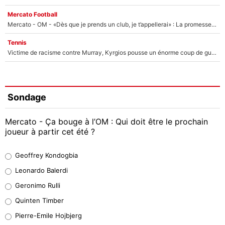
Mercato Football
Mercato - OM - «Dès que je prends un club, je t’appellerai» : La promesse de Marcelino au moment de claquer la porte
Tennis
Victime de racisme contre Murray, Kyrgios pousse un énorme coup de gueule !
Sondage
Mercato - Ça bouge à l’OM : Qui doit être le prochain
joueur à partir cet été ?
Geoffrey Kondogbia
Geoffrey Kondogbia
38%
Leonardo Balerdi
Leonardo Balerdi
Geronimo Rulli
32%
Quinten Timber
Geronimo Rulli
Pierre-Emile Hojbjerg
5%