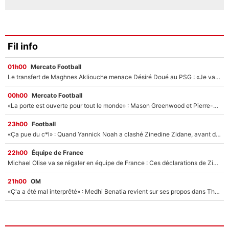
Fil info
01h00
Mercato Football
Le transfert de Maghnes Akliouche menace Désiré Doué au PSG : «Je valide à 200%»
00h00
Mercato Football
«La porte est ouverte pour tout le monde» : Mason Greenwood et Pierre-Emerick Aubameyang ont quitté l'OM, Amine Gouiri balance sur la suite du mercato et sur la réaction du vestiaire !
23h00
Football
«Ça pue du c*l» : Quand Yannick Noah a clashé Zinedine Zidane, avant de se faire recadrer par le nouveau sélectionneur de l'équipe de France !
22h00
Équipe de France
Michael Olise va se régaler en équipe de France : Ces déclarations de Zinedine Zidane qui prouvent qu'il va tout miser sur la star du Bayern Munich !
21h00
OM
«Ç'a a été mal interprêté» : Medhi Benatia revient sur ses propos dans The Bridge et précise ses conditions pour rejoindre le PSG !