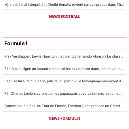
«Ç'a a été mal interprêté» : Medhi Benatia revient sur ses propos dans The Bridge et précise ses conditions pour rejoindre le PSG !
NEWS FOOTBALL
Formule1
Max Verstappen, Lewis Hamilton… et bientôt Fernando Alonso ? Le classement des pilotes les mieux payés en Formule 1 risque de changer !
F1 - Alpine signe un accord «impensable» et va entrer dans une nouvelle dimension : Grande nouvelle pour Pierre Gasly !
F1 : « Je lui ai fait un câlin, puis j’ai dû partir...», le témoignage émouvant de Max Verstappen sur sa fille
F1 : Charles Leclerc surpris par les paparazzis avec sa femme, les rumeurs étaient vraies !
Comme pour le final du Tour de France, Esteban Ocon propose un Grand Prix de Formule 1 à Paris : «Autour de l’Arc de Triomphe, ce serait génial» !
NEWS FORMULE1