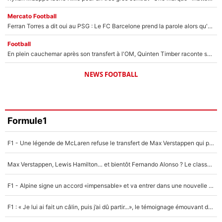
Mercato Football
Ferran Torres a dit oui au PSG : Le FC Barcelone prend la parole alors qu'un transfert de l'attaquant espagnol prend forme
Football
En plein cauchemar après son transfert à l'OM, Quinten Timber raconte ses doutes après sa signature à Marseille
NEWS FOOTBALL
Formule1
F1 - Une légende de McLaren refuse le transfert de Max Verstappen qui pourrait «faire des vagues» et plomber l'ambiance dans l'équipe
Max Verstappen, Lewis Hamilton… et bientôt Fernando Alonso ? Le classement des pilotes les mieux payés en Formule 1 risque de changer !
F1 - Alpine signe un accord «impensable» et va entrer dans une nouvelle dimension : Grande nouvelle pour Pierre Gasly !
F1 : « Je lui ai fait un câlin, puis j’ai dû partir...», le témoignage émouvant de Max Verstappen sur sa fille