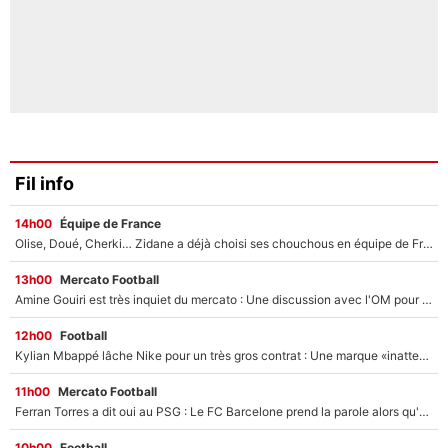
Fil info
14h00
Équipe de France
Olise, Doué, Cherki… Zidane a déjà choisi ses chouchous en équipe de France ? L’IA annonce des surprises sans Kylian Mbappé !
13h00
Mercato Football
Amine Gouiri est très inquiet du mercato : Une discussion avec l'OM pour acter son transfert !
12h00
Football
Kylian Mbappé lâche Nike pour un très gros contrat : Une marque «inattendue» va frapper très fort
11h00
Mercato Football
Ferran Torres a dit oui au PSG : Le FC Barcelone prend la parole alors qu'un transfert de l'attaquant espagnol prend forme
10h00
Football