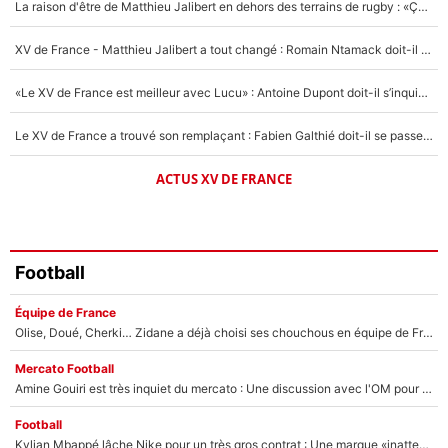
La raison d'être de Matthieu Jalibert en dehors des terrains de rugby : «Ça m'atteint autant que si tu touches à un membre de ma famille»
1677 personnes ont participé aux votes.
XV de France - Matthieu Jalibert a tout changé : Romain Ntamack doit-il s’inquiéter pour sa place à un an de la Coupe du monde ?
«Le XV de France est meilleur avec Lucu» : Antoine Dupont doit-il s’inquiéter pour sa place ?
Le XV de France a trouvé son remplaçant : Fabien Galthié doit-il se passer d'Antoine Dupont ?
ACTUS XV DE FRANCE
Football
Équipe de France
Olise, Doué, Cherki… Zidane a déjà choisi ses chouchous en équipe de France ? L’IA annonce des surprises sans Kylian Mbappé !
Mercato Football
Amine Gouiri est très inquiet du mercato : Une discussion avec l'OM pour acter son transfert !
Football
Kylian Mbappé lâche Nike pour un très gros contrat : Une marque «inattendue» va frapper très fort