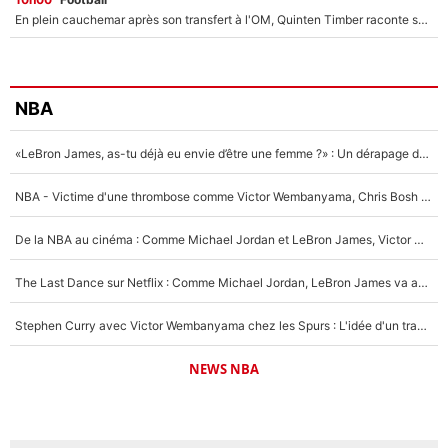
En plein cauchemar après son transfert à l'OM, Quinten Timber raconte ses doutes après sa signature à Marseille
NBA
«LeBron James, as-tu déjà eu envie d’être une femme ?» : Un dérapage de Donald Trump sur la superstar de la NBA refait surface
NBA - Victime d'une thrombose comme Victor Wembanyama, Chris Bosh prévient le Français des risques sur sa santé : «J’ai failli mourir sur le coup et j’ai été ramené à la vie»
De la NBA au cinéma : Comme Michael Jordan et LeBron James, Victor Wembanyama rêve d'une carrière d'acteur !
The Last Dance sur Netflix : Comme Michael Jordan, LeBron James va avoir le droit à sa série !
Stephen Curry avec Victor Wembanyama chez les Spurs : L'idée d'un trade historique est lancée en NBA !
NEWS NBA