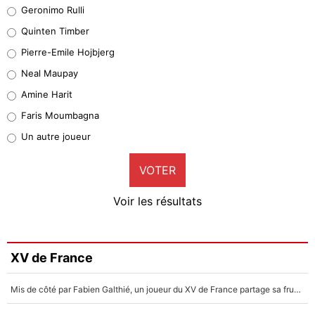
Leonardo Balerdi
Geronimo Rulli
32%
Quinten Timber
Geronimo Rulli
Pierre-Emile Hojbjerg
5%
Neal Maupay
Quinten Timber
Amine Harit
1%
Faris Moumbagna
Pierre-Emile Hojbjerg
Un autre joueur
9%
VOTER
Neal Maupay
4%
Voir les résultats
Amine Harit
3%
Faris Moumbagna
XV de France
4%
Mis de côté par Fabien Galthié, un joueur du XV de France partage sa frustration : «ils ne me l’ont pas dit tout de suite»
Un autre joueur
5%