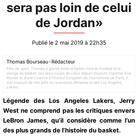
sera pas loin de celui
de Jordan»
Publié le 2 mai 2019 à 22h35
Thomas Bourseau
-
Rédacteur
Féru de sport, Thomas a grandi entre le ballon rond du football et le
orange du basket, ses deux coups de cœur depuis toujours. Diplômé d’un
Master et d’une Licence à l’Institut Européen du Journalisme de Paris, il
suit toujours de très près les aventures d’Arsenal et des Los Angeles
Lakers.
Légende des Los Angeles Lakers, Jerry
West ne comprend pas les critiques envers
LeBron James, qu’il considère comme l’un
des plus grands de l’histoire du basket.