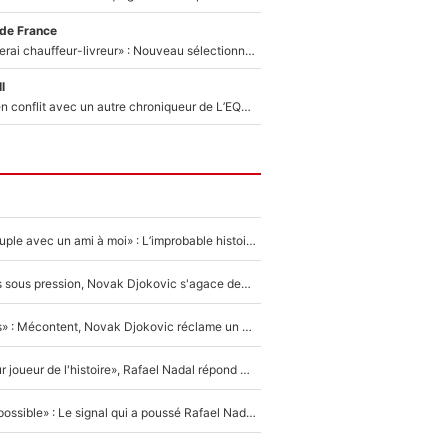
 de France
«Plus grand, je ferai chauffeur-livreur» : Nouveau sélectionneur des Bleus, Zinédine Zidane s’était imaginé un avenir très différent lorsqu'il était enfant
l
Johan Micoud en conflit avec un autre chroniqueur de L’EQUIPE du Soir : «Pendant un moment, je ne les ai pas remis ensemble dans l'émission»
«Elle était en couple avec un ami à moi» : L’improbable histoire derrière la «seule relation longue» de Novak Djokovic
Wimbledon : Mis sous pression, Novak Djokovic s'agace devant la presse !
«Trop de conflits» : Mécontent, Novak Djokovic réclame un grand changement !
«C'est le meilleur joueur de l'histoire», Rafael Nadal répond à la question que tout le monde se pose !
«Ce n'était pas possible» : Le signal qui a poussé Rafael Nadal à prendre sa retraite !