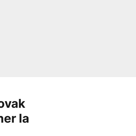
Novak
er la