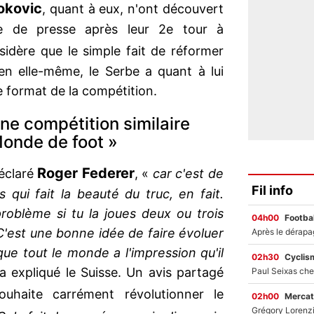
okovic
, quant à eux, n'ont découvert
e de presse après leur 2e tour à
nsidère que le simple fait de réformer
en elle-même, le Serbe a quant à lui
 format de la compétition.
ne compétition similaire
Monde de foot »
Roger Federer
déclaré
, «
car c'est de
Fil info
 qui fait la beauté du truc, en fait.
problème si tu la joues deux ou trois
04h00
Footbal
 C'est une bonne idée de faire évoluer
ue tout le monde a l'impression qu'il
02h30
Cyclis
 a expliqué le Suisse. Un avis partagé
ouhaite carrément révolutionner le
02h00
Mercat