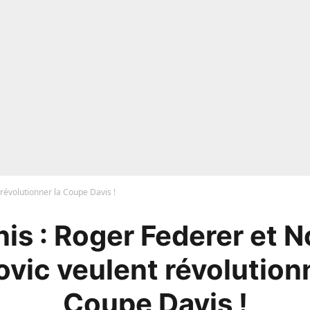
 révolutionner la Coupe Davis !
is : Roger Federer et 
ovic veulent révolutionn
Coupe Davis !