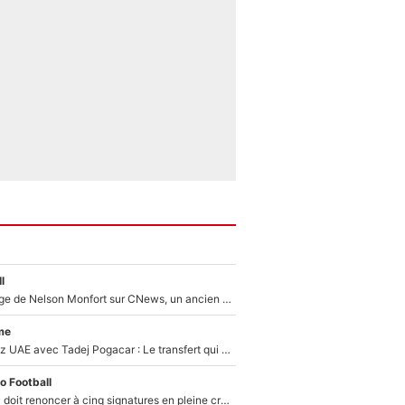
l
Après le dérapage de Nelson Monfort sur CNews, un ancien journaliste de France Télévisions relance la polémique sur les incendies en Gironde
me
Paul Seixas chez UAE avec Tadej Pogacar : Le transfert qui effraie le peloton, «c’est la pire des choses qui puisse arriver»
o Football
Grégory Lorenzi doit renoncer à cinq signatures en pleine crise financière : L’IA propose sept noms à l’OM pour un mercato réussi... à seulement 5M€ !