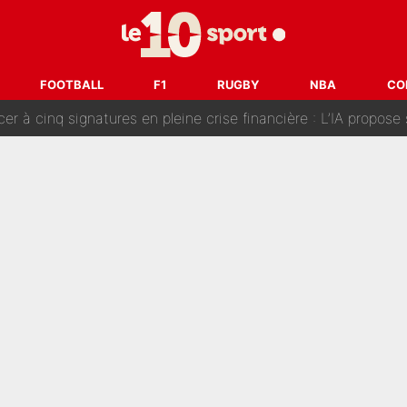
fort sur CNews, un ancien journaliste de France Télévisions relance la 
dej Pogacar : Le transfert qui effraie le peloton, «c’est la 
FOOTBALL
F1
RUGBY
NBA
CO
nq signatures en pleine crise financière : L’IA propose sept noms à l’OM po
reur» : Nouveau sélectionneur des Bleus, Zinédine Zidane s’était imaginé un av
 autre chroniqueur de L’EQUIPE du Soir : «Pendant un moment, je ne les 