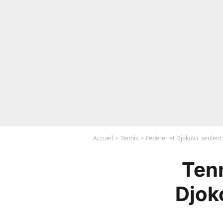
Accueil
Tennis
Federer et Djokovic veulent
Tenn
Djok