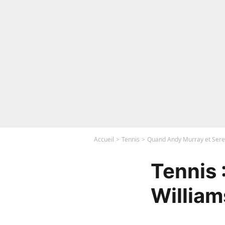
Accueil
Tennis
Quand Andy Murray et Seren
Tennis 
William