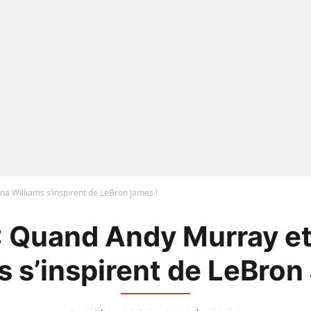
a Williams s’inspirent de LeBron James !
: Quand Andy Murray e
s s’inspirent de LeBron