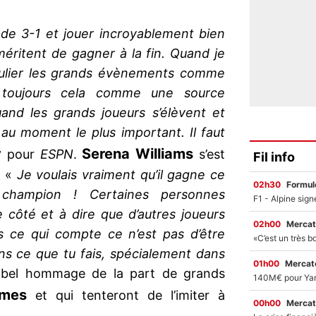
 de 3-1 et jouer incroyablement bien
 méritent de gagner à la fin. Quand je
iculier les grands évènements comme
 toujours cela comme une source
uand les grands joueurs s’élèvent et
 au moment le plus important. Il faut
y
Serena Williams
pour
ESPN
.
s’est
Fil info
. «
Je voulais vraiment qu’il gagne ce
02h30
Formul
 champion ! Certaines personnes
côté et à dire que d’autres joueurs
02h00
Mercat
is ce qui compte ce n’est pas d’être
ans ce que tu fais, spécialement dans
01h00
Mercato
bel hommage de la part de grands
ames
et qui tenteront de l’imiter à
00h00
Mercat