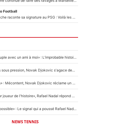
La crise financière continue de faire des ravages à Marseille : L’OM a placé 12 joueurs sur le marché des transferts… et ça pourrait lui rapporter près de 100M€ !
o Football
Maghnes Akliouche raconte sa signature au PSG : Voilà les coulisses de son transfert de rêve à 50M€
«Elle était en couple avec un ami à moi» : L’improbable histoire derrière la «seule relation longue» de Novak Djokovic
Wimbledon : Mis sous pression, Novak Djokovic s'agace devant la presse !
«Trop de conflits» : Mécontent, Novak Djokovic réclame un grand changement !
«C'est le meilleur joueur de l'histoire», Rafael Nadal répond à la question que tout le monde se pose !
«Ce n'était pas possible» : Le signal qui a poussé Rafael Nadal à prendre sa retraite !
NEWS TENNIS