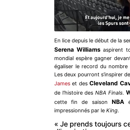
En lice depuis le début de la s
Serena Williams
aspirent to
mondial espère gagner devant
égaliser le record du nombre
Les deux pourront s’inspirer d
Cleveland Cav
James
et des
W
de l’histoire des
NBA Finals
.
NBA
cette fin de saison
ép
impressionnés par le
King
.
« Je prends toujours 