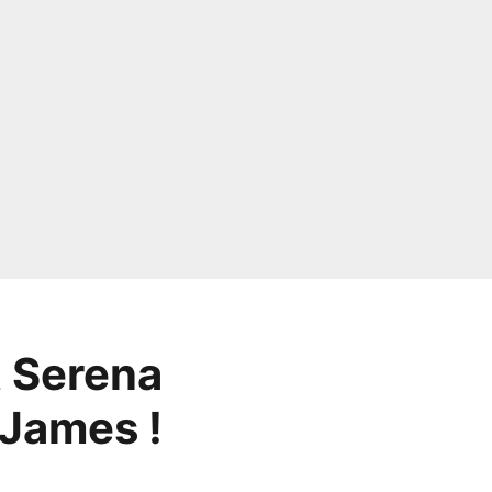
t Serena
 James !