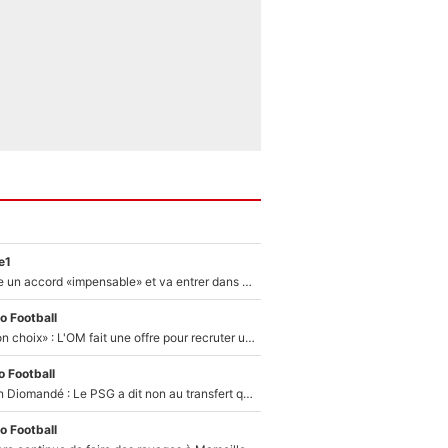
e1
F1 - Alpine signe un accord «impensable» et va entrer dans une nouvelle dimension : Grande nouvelle pour Pierre Gasly !
o Football
«C’est un très bon choix» : L'OM fait une offre pour recruter un ancien joueur du PSG... et c'est validé dans l'After Foot !
 Football
140M€ pour Yan Diomandé : Le PSG a dit non au transfert qui bat tous les records sur le mercato
o Football