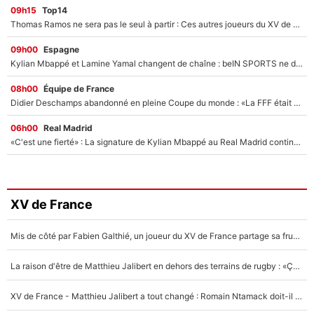
09h15
Top14
Thomas Ramos ne sera pas le seul à partir : Ces autres joueurs du XV de France pourraient aussi quitter le Stade Toulousain, un club de Top 14 est déjà sur les rangs
09h00
Espagne
Kylian Mbappé et Lamine Yamal changent de chaîne : beIN SPORTS ne digère pas cette décision historique et prédit un fiasco pour la Liga
08h00
Équipe de France
Didier Deschamps abandonné en pleine Coupe du monde : «La FFF était déjà passée à Zinedine Zidane»
06h00
Real Madrid
«C'est une fierté» : La signature de Kylian Mbappé au Real Madrid continue de régaler l'Espagne
XV de France
Mis de côté par Fabien Galthié, un joueur du XV de France partage sa frustration : «ils ne me l’ont pas dit tout de suite»
La raison d'être de Matthieu Jalibert en dehors des terrains de rugby : «Ça m'atteint autant que si tu touches à un membre de ma famille»
XV de France - Matthieu Jalibert a tout changé : Romain Ntamack doit-il s’inquiéter pour sa place à un an de la Coupe du monde ?