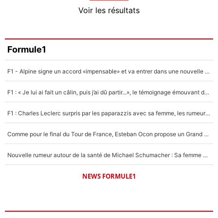
4%
Voir les résultats
Amine Harit
3%
Faris Moumbagna
Formule1
4%
F1 - Alpine signe un accord «impensable» et va entrer dans une nouvelle dimension : Grande nouvelle pour Pierre Gasly !
Un autre joueur
5%
F1 : « Je lui ai fait un câlin, puis j’ai dû partir...», le témoignage émouvant de Max Verstappen sur sa fille
1560 personnes ont participé aux votes.
F1 : Charles Leclerc surpris par les paparazzis avec sa femme, les rumeurs étaient vraies !
Comme pour le final du Tour de France, Esteban Ocon propose un Grand Prix de Formule 1 à Paris : «Autour de l’Arc de Triomphe, ce serait génial» !
Nouvelle rumeur autour de la santé de Michael Schumacher : Sa femme Corinna sort du silence
NEWS FORMULE1