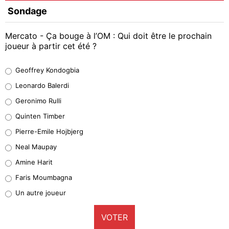
Sondage
Mercato - Ça bouge à l’OM : Qui doit être le prochain
joueur à partir cet été ?
Geoffrey Kondogbia
Geoffrey Kondogbia
38%
Leonardo Balerdi
Leonardo Balerdi
Geronimo Rulli
32%
Quinten Timber
Geronimo Rulli
Pierre-Emile Hojbjerg
5%
Neal Maupay
Quinten Timber
Amine Harit
1%
Faris Moumbagna
Pierre-Emile Hojbjerg
Un autre joueur
9%
VOTER
Neal Maupay