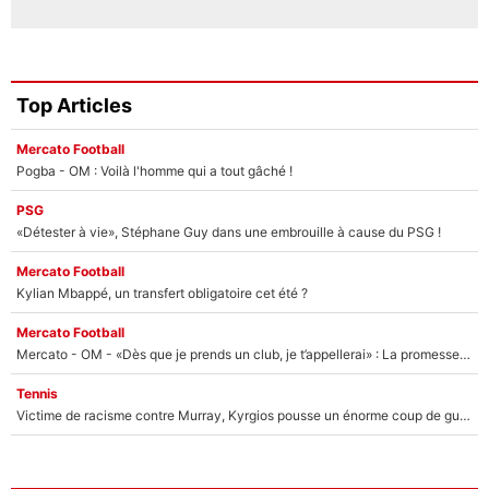
Top Articles
Mercato Football
Pogba - OM : Voilà l'homme qui a tout gâché !
PSG
«Détester à vie», Stéphane Guy dans une embrouille à cause du PSG !
Mercato Football
Kylian Mbappé, un transfert obligatoire cet été ?
Mercato Football
Mercato - OM - «Dès que je prends un club, je t’appellerai» : La promesse de Marcelino au moment de claquer la porte
Tennis
Victime de racisme contre Murray, Kyrgios pousse un énorme coup de gueule !