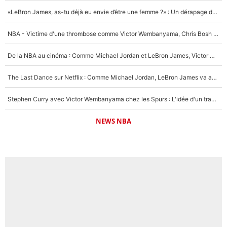
«LeBron James, as-tu déjà eu envie d’être une femme ?» : Un dérapage de Donald Trump sur la superstar de la NBA refait surface
NBA - Victime d'une thrombose comme Victor Wembanyama, Chris Bosh prévient le Français des risques sur sa santé : «J’ai failli mourir sur le coup et j’ai été ramené à la vie»
De la NBA au cinéma : Comme Michael Jordan et LeBron James, Victor Wembanyama rêve d'une carrière d'acteur !
The Last Dance sur Netflix : Comme Michael Jordan, LeBron James va avoir le droit à sa série !
Stephen Curry avec Victor Wembanyama chez les Spurs : L'idée d'un trade historique est lancée en NBA !
NEWS NBA