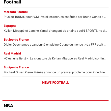
Football
Mercato Football
Plus de 100M€ pour l'OM : Voici les recrues espérées par Bruno Genesio et Grégory Lorenzi après l’opération dégraissage
Espagne
Kylian Mbappé et Lamine Yamal changent de chaîne : beIN SPORTS ne digère pas cette décision historique et prédit un fiasco pour la Liga
Équipe de France
Didier Deschamps abandonné en pleine Coupe du monde : «La FFF était déjà passée à Zinedine Zidane»
Real Madrid
«C'est une fierté» : La signature de Kylian Mbappé au Real Madrid continue de régaler l'Espagne
Équipe de France
Michael Olise : Pierre Ménès annonce un premier problème pour Zinedine Zidane en équipe de France
NEWS FOOTBALL
NBA