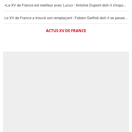
«Le XV de France est meilleur avec Lucu» : Antoine Dupont doit-il s’inquiéter pour sa place ?
Le XV de France a trouvé son remplaçant : Fabien Galthié doit-il se passer d'Antoine Dupont ?
ACTUS XV DE FRANCE