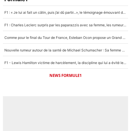
F1 : « Je lui ai fait un câlin, puis j’ai dû partir...», le témoignage émouvant de Max Verstappen sur sa fille
F1 : Charles Leclerc surpris par les paparazzis avec sa femme, les rumeurs étaient vraies !
Comme pour le final du Tour de France, Esteban Ocon propose un Grand Prix de Formule 1 à Paris : «Autour de l’Arc de Triomphe, ce serait génial» !
Nouvelle rumeur autour de la santé de Michael Schumacher : Sa femme Corinna sort du silence
F1 - Lewis Hamilton victime de harcèlement, la discipline qui lui a évité le pire : «J'aurais probablement mal tourné»
NEWS FORMULE1