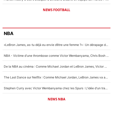
NEWS FOOTBALL
NBA
«LeBron James, as-tu déjà eu envie d’être une femme ?» : Un dérapage de Donald Trump sur la superstar de la NBA refait surface
NBA - Victime d'une thrombose comme Victor Wembanyama, Chris Bosh prévient le Français des risques sur sa santé : «J’ai failli mourir sur le coup et j’ai été ramené à la vie»
De la NBA au cinéma : Comme Michael Jordan et LeBron James, Victor Wembanyama rêve d'une carrière d'acteur !
The Last Dance sur Netflix : Comme Michael Jordan, LeBron James va avoir le droit à sa série !
Stephen Curry avec Victor Wembanyama chez les Spurs : L'idée d'un trade historique est lancée en NBA !
NEWS NBA