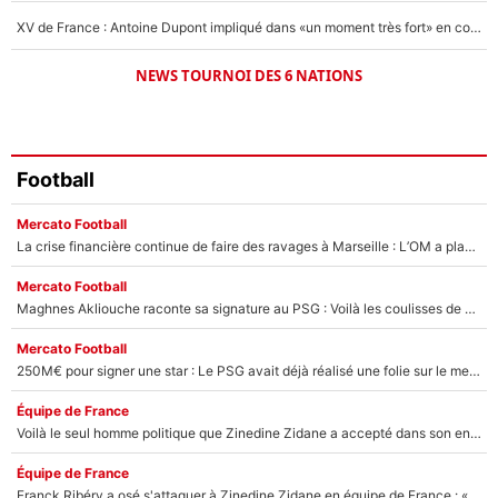
XV de France : Antoine Dupont impliqué dans «un moment très fort» en coulisses
NEWS TOURNOI DES 6 NATIONS
Football
Mercato Football
La crise financière continue de faire des ravages à Marseille : L’OM a placé 12 joueurs sur le marché des transferts… et ça pourrait lui rapporter près de 100M€ !
Mercato Football
Maghnes Akliouche raconte sa signature au PSG : Voilà les coulisses de son transfert de rêve à 50M€
Mercato Football
250M€ pour signer une star : Le PSG avait déjà réalisé une folie sur le mercato bien avant Neymar !
Équipe de France
Voilà le seul homme politique que Zinedine Zidane a accepté dans son entourage : «Je garde un très bon souvenir de lui»
Équipe de France
Franck Ribéry a osé s'attaquer à Zinedine Zidane en équipe de France : «Je n'aurais jamais fait ça»