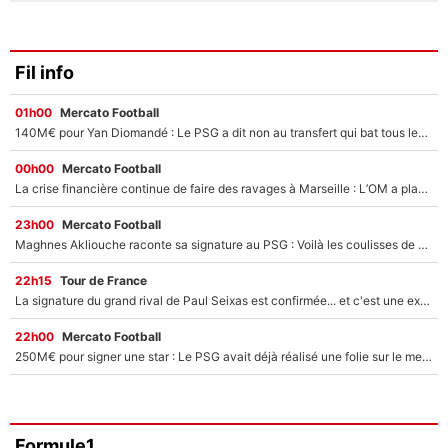
Fil info
01h00
Mercato Football
140M€ pour Yan Diomandé : Le PSG a dit non au transfert qui bat tous les records sur le mercato
00h00
Mercato Football
La crise financière continue de faire des ravages à Marseille : L’OM a placé 12 joueurs sur le marché des transferts… et ça pourrait lui rapporter près de 100M€ !
23h00
Mercato Football
Maghnes Akliouche raconte sa signature au PSG : Voilà les coulisses de son transfert de rêve à 50M€
22h15
Tour de France
La signature du grand rival de Paul Seixas est confirmée... et c'est une excellente nouvelle pour l'équipe Decathlon-CMA CGM !
22h00
Mercato Football
250M€ pour signer une star : Le PSG avait déjà réalisé une folie sur le mercato bien avant Neymar !
Formule1