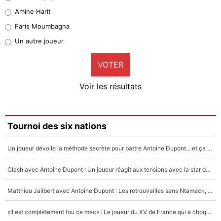
Quinten Timber
Amine Harit
1%
Faris Moumbagna
Pierre-Emile Hojbjerg
Un autre joueur
9%
VOTER
Neal Maupay
4%
Voir les résultats
Amine Harit
3%
Faris Moumbagna
Tournoi des six nations
5%
Un joueur dévoile la méthode secrète pour battre Antoine Dupont... et ça marche !
Un autre joueur
5%
Clash avec Antoine Dupont : Un joueur réagit aux tensions avec la star du XV de France !
1537 personnes ont participé aux votes.
Matthieu Jalibert avec Antoine Dupont : Les retrouvailles sans Ntamack, «il y a eu des discussions»
«Il est complètement fou ce mec» : Le joueur du XV de France qui a choqué Matthieu Jalibert !