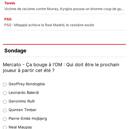
Tennis
Victime de racisme contre Murray, Kyrgios pousse un énorme coup de gueule !
PSG
PSG : Mbappé achève le Real Madrid, le vestiaire exulte
Sondage
Mercato - Ça bouge à l’OM : Qui doit être le prochain
joueur à partir cet été ?
Geoffrey Kondogbia
Geoffrey Kondogbia
38%
Leonardo Balerdi
Leonardo Balerdi
Geronimo Rulli
32%
Quinten Timber
Geronimo Rulli
Pierre-Emile Hojbjerg
5%
Neal Maupay