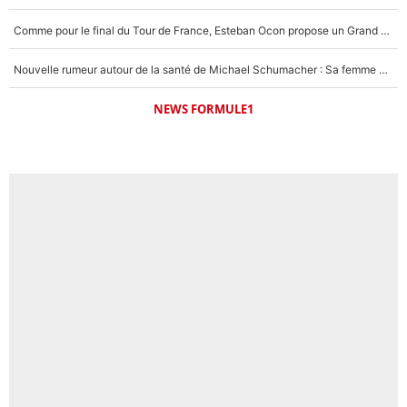
Comme pour le final du Tour de France, Esteban Ocon propose un Grand Prix de Formule 1 à Paris : «Autour de l’Arc de Triomphe, ce serait génial» !
Nouvelle rumeur autour de la santé de Michael Schumacher : Sa femme Corinna sort du silence
NEWS FORMULE1