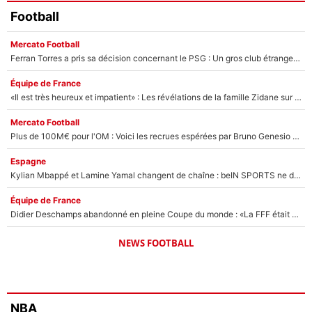
Football
Mercato Football
Ferran Torres a pris sa décision concernant le PSG : Un gros club étranger prêt à relancer le feuilleton pour la signature du champion du monde 2026 !
Équipe de France
«Il est très heureux et impatient» : Les révélations de la famille Zidane sur sa prise de pouvoir en équipe de France !
Mercato Football
Plus de 100M€ pour l'OM : Voici les recrues espérées par Bruno Genesio et Grégory Lorenzi après l’opération dégraissage
Espagne
Kylian Mbappé et Lamine Yamal changent de chaîne : beIN SPORTS ne digère pas cette décision historique et prédit un fiasco pour la Liga
Équipe de France
Didier Deschamps abandonné en pleine Coupe du monde : «La FFF était déjà passée à Zinedine Zidane»
NEWS FOOTBALL
NBA