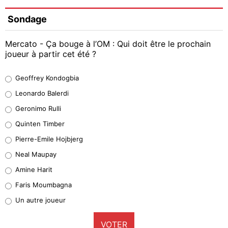
Sondage
Mercato - Ça bouge à l’OM : Qui doit être le prochain
joueur à partir cet été ?
Geoffrey Kondogbia
Geoffrey Kondogbia
38%
Leonardo Balerdi
Leonardo Balerdi
Geronimo Rulli
32%
Quinten Timber
Geronimo Rulli
Pierre-Emile Hojbjerg
5%
Neal Maupay
Quinten Timber
Amine Harit
1%
Faris Moumbagna
Pierre-Emile Hojbjerg
Un autre joueur
9%
VOTER
Neal Maupay