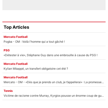
Top Articles
Mercato Football
Pogba - OM : Voilà l'homme qui a tout gâché !
PSG
«Détester à vie», Stéphane Guy dans une embrouille à cause du PSG !
Mercato Football
Kylian Mbappé, un transfert obligatoire cet été ?
Mercato Football
Mercato - OM - «Dès que je prends un club, je t’appellerai» : La promesse de Marcelino au moment de claquer la porte
Tennis
Victime de racisme contre Murray, Kyrgios pousse un énorme coup de gueule !