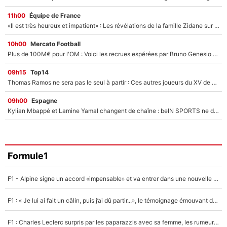
11h00
Équipe de France
«Il est très heureux et impatient» : Les révélations de la famille Zidane sur sa prise de pouvoir en équipe de France !
10h00
Mercato Football
Plus de 100M€ pour l'OM : Voici les recrues espérées par Bruno Genesio et Grégory Lorenzi après l’opération dégraissage
09h15
Top14
Thomas Ramos ne sera pas le seul à partir : Ces autres joueurs du XV de France pourraient aussi quitter le Stade Toulousain, un club de Top 14 est déjà sur les rangs
09h00
Espagne
Kylian Mbappé et Lamine Yamal changent de chaîne : beIN SPORTS ne digère pas cette décision historique et prédit un fiasco pour la Liga
Formule1
F1 - Alpine signe un accord «impensable» et va entrer dans une nouvelle dimension : Grande nouvelle pour Pierre Gasly !
F1 : « Je lui ai fait un câlin, puis j’ai dû partir...», le témoignage émouvant de Max Verstappen sur sa fille
F1 : Charles Leclerc surpris par les paparazzis avec sa femme, les rumeurs étaient vraies !