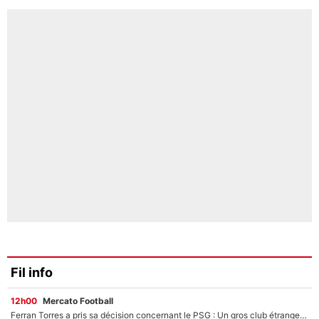
Fil info
12h00
Mercato Football
Ferran Torres a pris sa décision concernant le PSG : Un gros club étranger prêt à relancer le feuilleton pour la signature du champion du monde 2026 !