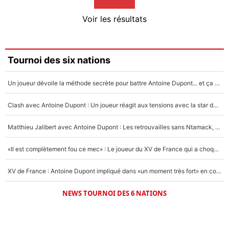
4%
Voir les résultats
Amine Harit
3%
Faris Moumbagna
Tournoi des six nations
4%
Un joueur dévoile la méthode secrète pour battre Antoine Dupont... et ça marche !
Un autre joueur
5%
Clash avec Antoine Dupont : Un joueur réagit aux tensions avec la star du XV de France !
1571 personnes ont participé aux votes.
Matthieu Jalibert avec Antoine Dupont : Les retrouvailles sans Ntamack, «il y a eu des discussions»
«Il est complètement fou ce mec» : Le joueur du XV de France qui a choqué Matthieu Jalibert !
XV de France : Antoine Dupont impliqué dans «un moment très fort» en coulisses
NEWS TOURNOI DES 6 NATIONS