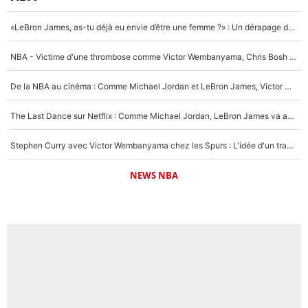
«LeBron James, as-tu déjà eu envie d’être une femme ?» : Un dérapage de Donald Trump sur la superstar de la NBA refait surface
NBA - Victime d'une thrombose comme Victor Wembanyama, Chris Bosh prévient le Français des risques sur sa santé : «J’ai failli mourir sur le coup et j’ai été ramené à la vie»
De la NBA au cinéma : Comme Michael Jordan et LeBron James, Victor Wembanyama rêve d'une carrière d'acteur !
The Last Dance sur Netflix : Comme Michael Jordan, LeBron James va avoir le droit à sa série !
Stephen Curry avec Victor Wembanyama chez les Spurs : L'idée d'un trade historique est lancée en NBA !
NEWS NBA