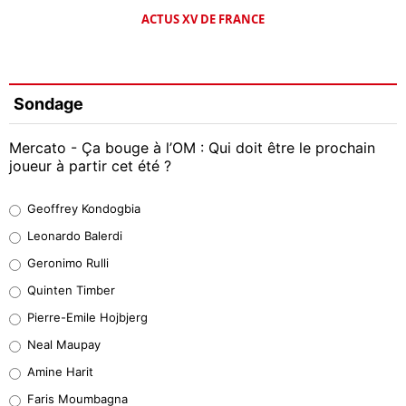
ACTUS XV DE FRANCE
Sondage
Mercato - Ça bouge à l’OM : Qui doit être le prochain
joueur à partir cet été ?
Geoffrey Kondogbia
Geoffrey Kondogbia
38%
Leonardo Balerdi
Leonardo Balerdi
Geronimo Rulli
32%
Quinten Timber
Geronimo Rulli
Pierre-Emile Hojbjerg
5%
Neal Maupay
Quinten Timber
Amine Harit
1%
Faris Moumbagna