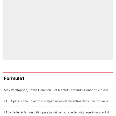
Formule1
Max Verstappen, Lewis Hamilton… et bientôt Fernando Alonso ? Le classement des pilotes les mieux payés en Formule 1 risque de changer !
F1 - Alpine signe un accord «impensable» et va entrer dans une nouvelle dimension : Grande nouvelle pour Pierre Gasly !
F1 : « Je lui ai fait un câlin, puis j’ai dû partir...», le témoignage émouvant de Max Verstappen sur sa fille