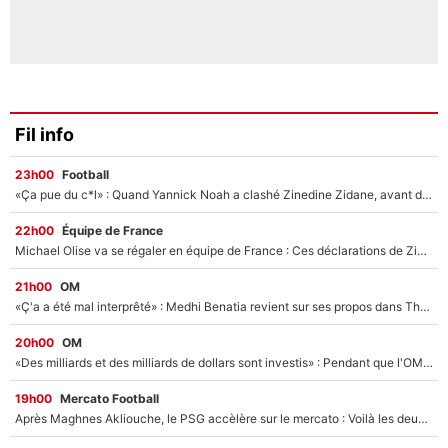
Fil info
23h00
Football
«Ça pue du c*l» : Quand Yannick Noah a clashé Zinedine Zidane, avant de se faire recadrer par le nouveau sélectionneur de l'équipe de France !
22h00
Équipe de France
Michael Olise va se régaler en équipe de France : Ces déclarations de Zinedine Zidane qui prouvent qu'il va tout miser sur la star du Bayern Munich !
21h00
OM
«Ç'a a été mal interprêté» : Medhi Benatia revient sur ses propos dans The Bridge et précise ses conditions pour rejoindre le PSG !
20h00
OM
«Des milliards et des milliards de dollars sont investis» : Pendant que l'OM est en pleine crise financière, Frank McCourt lance un nouveau projet à 260M€ !
19h00
Mercato Football
Après Maghnes Akliouche, le PSG accèlère sur le mercato : Voilà les deux nouvelles recrues qui vont signer la semaine prochaine ?