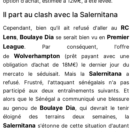
option d'achat, estimée à 12M€, a été levée.
Il part au clash avec la Salernitana
RC
Cependant, bien qu'il ait refusé d'aller au
Lens
Boulaye Dia
Premier
,
se serait bien vu en
League
. Par conséquent, l'offre
Wolverhampton
de
(prêt payant avec une
obligation d’achat de 18M€) le dernier jour du
Salernitana
mercato le séduisait. Mais la
a
refusé. Frustré, l'attaquant sénégalais n'a pas
participé aux deux entraînements suivants. Et
alors que le Sénégal a communiqué une blessure
Boulaye Dia
au genou de
, qui devrait le tenir
éloigné des terrains deux semaines, la
Salernitana
s'étonne de cette situation d'autant