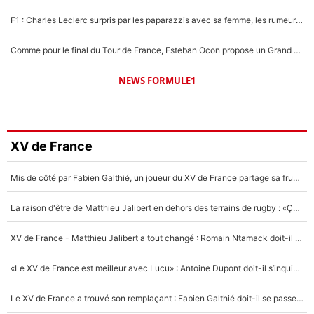
F1 : Charles Leclerc surpris par les paparazzis avec sa femme, les rumeurs étaient vraies !
Comme pour le final du Tour de France, Esteban Ocon propose un Grand Prix de Formule 1 à Paris : «Autour de l’Arc de Triomphe, ce serait génial» !
NEWS FORMULE1
XV de France
Mis de côté par Fabien Galthié, un joueur du XV de France partage sa frustration : «ils ne me l’ont pas dit tout de suite»
La raison d'être de Matthieu Jalibert en dehors des terrains de rugby : «Ça m'atteint autant que si tu touches à un membre de ma famille»
XV de France - Matthieu Jalibert a tout changé : Romain Ntamack doit-il s’inquiéter pour sa place à un an de la Coupe du monde ?
«Le XV de France est meilleur avec Lucu» : Antoine Dupont doit-il s’inquiéter pour sa place ?
Le XV de France a trouvé son remplaçant : Fabien Galthié doit-il se passer d'Antoine Dupont ?