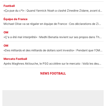
Football
«Ça pue du c*l» : Quand Yannick Noah a clashé Zinedine Zidane, avant de se faire recadrer par le nouveau sélectionneur de l'équipe de France !
Équipe de France
Michael Olise va se régaler en équipe de France : Ces déclarations de Zinedine Zidane qui prouvent qu'il va tout miser sur la star du Bayern Munich !
OM
«Ç'a a été mal interprêté» : Medhi Benatia revient sur ses propos dans The Bridge et précise ses conditions pour rejoindre le PSG !
OM
«Des milliards et des milliards de dollars sont investis» : Pendant que l'OM est en pleine crise financière, Frank McCourt lance un nouveau projet à 260M€ !
Mercato Football
Après Maghnes Akliouche, le PSG accèlère sur le mercato : Voilà les deux nouvelles recrues qui vont signer la semaine prochaine ?
NEWS FOOTBALL