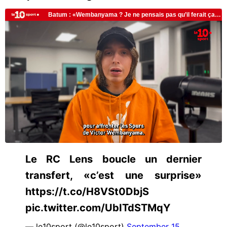
Le RC Lens boucle un dernier
transfert, «c’est une surprise»
https://t.co/H8VSt0DbjS
pic.twitter.com/UbITdSTMqY
— le10sport (@le10sport)
September 15,