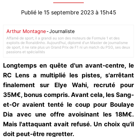
Publié le 15 septembre 2023 à 15h45
Arthur Montagne
-
Journaliste
Affamé de sport, il a grandi au son des moteurs de Formule 1 et des
exploits de Ronaldinho. Aujourd’hui, diplomé d'un Master de journalisme
de sport, il ne rate plus un Grand Prix de F1 ni un match du PSG, ses deux
passions et spécialités
Longtemps en quête d'un avant-centre, le
RC Lens a multiplié les pistes, s'arrêtant
finalement sur Elye Wahi, recruté pour
35M€, bonus compris. Avant cela, les Sang-
et-Or avaient tenté le coup pour Boulaye
Dia avec une offre avoisinant les 18M€.
Mais l'attaquant avait refusé. Un choix qu'il
doit peut-être regretter.