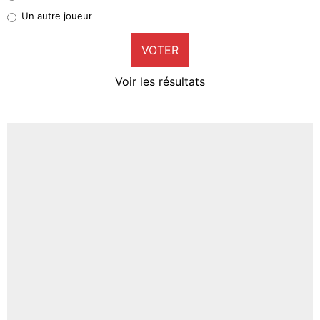
Pierre-Emile Hojbjerg
Un autre joueur
9%
VOTER
Neal Maupay
4%
Voir les résultats
Amine Harit
3%
Faris Moumbagna
4%
Un autre joueur
5%
1661 personnes ont participé aux votes.