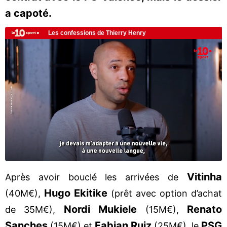
a capoté.
Vitinha
Après avoir bouclé les arrivées de
Hugo Ekitike
(40M€),
(prêt avec option d’achat
Nordi Mukiele
Renato
de 35M€),
(15M€),
Sanches
Fabian Ruiz
PSG
(15M€) et
(25M€), le