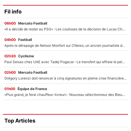
Fil info
06h00
Mercato Football
«Il a décidé de rester au PSG» : Les coulisses de la décision de Lucas Chevalier pour son transfert
04h00
Football
Après le dérapage de Nelson Monfort sur CNews, un ancien journaliste de France Télévisions relance la polémique sur les incendies en Gironde
02h30
Cyclisme
Paul Seixas chez UAE avec Tadej Pogacar : Le transfert qui effraie le peloton, «c’est la pire des choses qui puisse arriver»
02h00
Mercato Football
Grégory Lorenzi doit renoncer à cinq signatures en pleine crise financière : L’IA propose sept noms à l’OM pour un mercato réussi... à seulement 5M€ !
01h00
Équipe de France
«Plus grand, je ferai chauffeur-livreur» : Nouveau sélectionneur des Bleus, Zinédine Zidane s’était imaginé un avenir très différent lorsqu'il était enfant
Top Articles