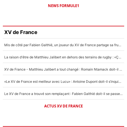
NEWS FORMULE1
XV de France
Mis de côté par Fabien Galthié, un joueur du XV de France partage sa frustration : «ils ne me l’ont pas dit tout de suite»
La raison d'être de Matthieu Jalibert en dehors des terrains de rugby : «Ça m'atteint autant que si tu touches à un membre de ma famille»
XV de France - Matthieu Jalibert a tout changé : Romain Ntamack doit-il s’inquiéter pour sa place à un an de la Coupe du monde ?
«Le XV de France est meilleur avec Lucu» : Antoine Dupont doit-il s’inquiéter pour sa place ?
Le XV de France a trouvé son remplaçant : Fabien Galthié doit-il se passer d'Antoine Dupont ?
ACTUS XV DE FRANCE