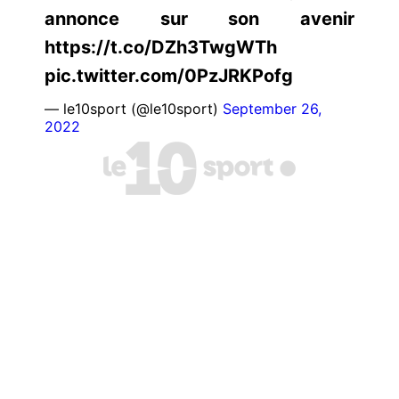
annonce sur son avenir
https://t.co/DZh3TwgWTh
pic.twitter.com/0PzJRKPofg
— le10sport (@le10sport)
September 26,
2022