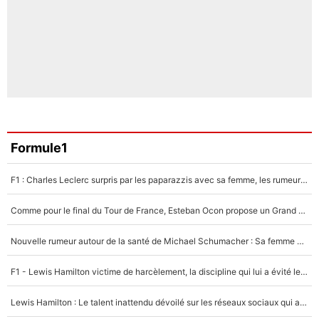
Formule1
F1 : Charles Leclerc surpris par les paparazzis avec sa femme, les rumeurs étaient vraies !
Comme pour le final du Tour de France, Esteban Ocon propose un Grand Prix de Formule 1 à Paris : «Autour de l’Arc de Triomphe, ce serait génial» !
Nouvelle rumeur autour de la santé de Michael Schumacher : Sa femme Corinna sort du silence
F1 - Lewis Hamilton victime de harcèlement, la discipline qui lui a évité le pire : «J'aurais probablement mal tourné»
Lewis Hamilton : Le talent inattendu dévoilé sur les réseaux sociaux qui a impressionné Kim Kardashian pendant leurs vacances en amoureux !