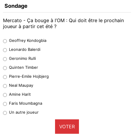
Sondage
Mercato - Ça bouge à l’OM : Qui doit être le prochain
joueur à partir cet été ?
Geoffrey Kondogbia
Geoffrey Kondogbia
38%
Leonardo Balerdi
Leonardo Balerdi
Geronimo Rulli
32%
Quinten Timber
Geronimo Rulli
Pierre-Emile Hojbjerg
4%
Neal Maupay
Quinten Timber
Amine Harit
1%
Faris Moumbagna
Pierre-Emile Hojbjerg
Un autre joueur
9%
VOTER
Neal Maupay