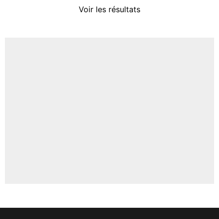
4%
Voir les résultats
Amine Harit
3%
Faris Moumbagna
4%
Un autre joueur
5%
1464 personnes ont participé aux votes.