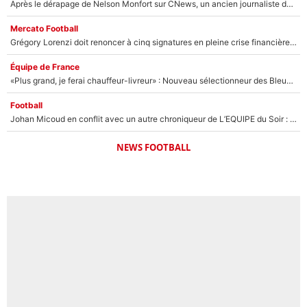
Après le dérapage de Nelson Monfort sur CNews, un ancien journaliste de France Télévisions relance la polémique sur les incendies en Gironde
Mercato Football
Grégory Lorenzi doit renoncer à cinq signatures en pleine crise financière : L’IA propose sept noms à l’OM pour un mercato réussi... à seulement 5M€ !
Équipe de France
«Plus grand, je ferai chauffeur-livreur» : Nouveau sélectionneur des Bleus, Zinédine Zidane s’était imaginé un avenir très différent lorsqu'il était enfant
Football
Johan Micoud en conflit avec un autre chroniqueur de L’EQUIPE du Soir : «Pendant un moment, je ne les ai pas remis ensemble dans l'émission»
NEWS FOOTBALL