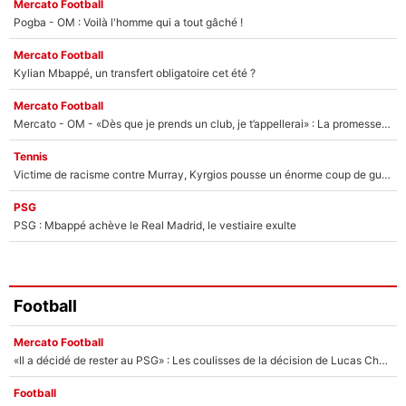
Mercato Football
Pogba - OM : Voilà l'homme qui a tout gâché !
Mercato Football
Kylian Mbappé, un transfert obligatoire cet été ?
Mercato Football
Mercato - OM - «Dès que je prends un club, je t’appellerai» : La promesse de Marcelino au moment de claquer la porte
Tennis
Victime de racisme contre Murray, Kyrgios pousse un énorme coup de gueule !
PSG
PSG : Mbappé achève le Real Madrid, le vestiaire exulte
Football
Mercato Football
«Il a décidé de rester au PSG» : Les coulisses de la décision de Lucas Chevalier pour son transfert
Football