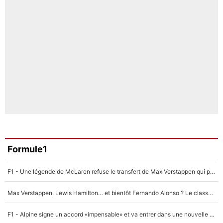
Formule1
F1 - Une légende de McLaren refuse le transfert de Max Verstappen qui pourrait «faire des vagues» et plomber l'ambiance dans l'équipe
Max Verstappen, Lewis Hamilton… et bientôt Fernando Alonso ? Le classement des pilotes les mieux payés en Formule 1 risque de changer !
F1 - Alpine signe un accord «impensable» et va entrer dans une nouvelle dimension : Grande nouvelle pour Pierre Gasly !