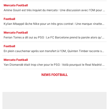
Mercato Football
Amine Gouiri est très inquiet du mercato : Une discussion avec l'OM pour acter son transfert !
Football
Kylian Mbappé lâche Nike pour un très gros contrat : Une marque «inattendue» va frapper très fort
Mercato Football
Ferran Torres a dit oui au PSG : Le FC Barcelone prend la parole alors qu'un transfert de l'attaquant espagnol prend forme
Football
En plein cauchemar après son transfert à l'OM, Quinten Timber raconte ses doutes après sa signature à Marseille
Mercato Football
Yan Diomandé était trop cher pour le PSG : Voilà pourquoi le Real Madrid a accepté de payer la somme record de 140M€ pour boucler son transfert !
NEWS FOOTBALL