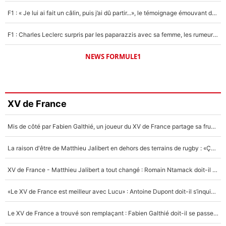
F1 : « Je lui ai fait un câlin, puis j’ai dû partir...», le témoignage émouvant de Max Verstappen sur sa fille
F1 : Charles Leclerc surpris par les paparazzis avec sa femme, les rumeurs étaient vraies !
NEWS FORMULE1
XV de France
Mis de côté par Fabien Galthié, un joueur du XV de France partage sa frustration : «ils ne me l’ont pas dit tout de suite»
La raison d'être de Matthieu Jalibert en dehors des terrains de rugby : «Ça m'atteint autant que si tu touches à un membre de ma famille»
XV de France - Matthieu Jalibert a tout changé : Romain Ntamack doit-il s’inquiéter pour sa place à un an de la Coupe du monde ?
«Le XV de France est meilleur avec Lucu» : Antoine Dupont doit-il s’inquiéter pour sa place ?
Le XV de France a trouvé son remplaçant : Fabien Galthié doit-il se passer d'Antoine Dupont ?