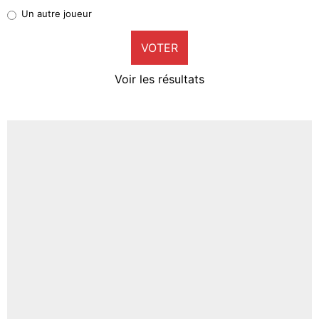
Pierre-Emile Hojbjerg
Un autre joueur
9%
VOTER
Neal Maupay
4%
Voir les résultats
Amine Harit
3%
Faris Moumbagna
4%
Un autre joueur
5%
1676 personnes ont participé aux votes.