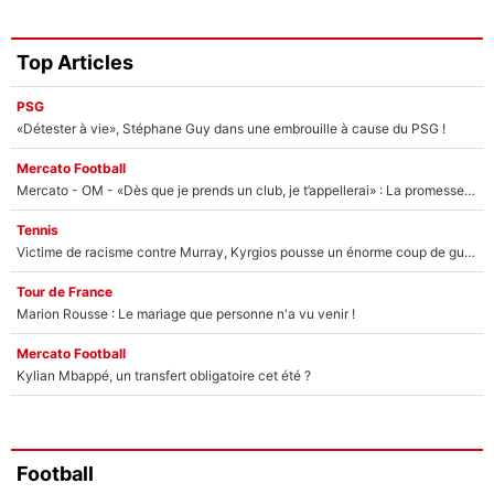
Top Articles
PSG
«Détester à vie», Stéphane Guy dans une embrouille à cause du PSG !
Mercato Football
Mercato - OM - «Dès que je prends un club, je t’appellerai» : La promesse de Marcelino au moment de claquer la porte
Tennis
Victime de racisme contre Murray, Kyrgios pousse un énorme coup de gueule !
Tour de France
Marion Rousse : Le mariage que personne n'a vu venir !
Mercato Football
Kylian Mbappé, un transfert obligatoire cet été ?
Football