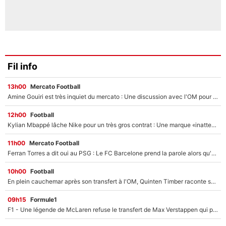
Fil info
13h00
Mercato Football
Amine Gouiri est très inquiet du mercato : Une discussion avec l'OM pour acter son transfert !
12h00
Football
Kylian Mbappé lâche Nike pour un très gros contrat : Une marque «inattendue» va frapper très fort
11h00
Mercato Football
Ferran Torres a dit oui au PSG : Le FC Barcelone prend la parole alors qu'un transfert de l'attaquant espagnol prend forme
10h00
Football
En plein cauchemar après son transfert à l'OM, Quinten Timber raconte ses doutes après sa signature à Marseille
09h15
Formule1
F1 - Une légende de McLaren refuse le transfert de Max Verstappen qui pourrait «faire des vagues» et plomber l'ambiance dans l'équipe