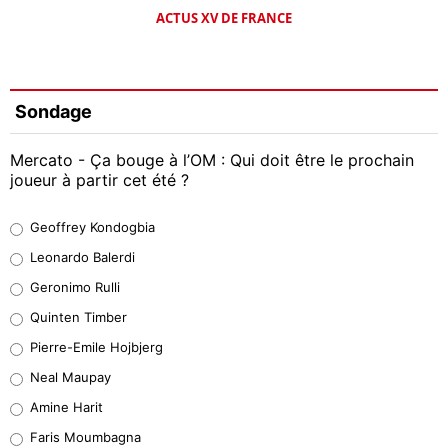
ACTUS XV DE FRANCE
Sondage
Mercato - Ça bouge à l’OM : Qui doit être le prochain
joueur à partir cet été ?
Geoffrey Kondogbia
Geoffrey Kondogbia
38%
Leonardo Balerdi
Leonardo Balerdi
Geronimo Rulli
32%
Quinten Timber
Geronimo Rulli
Pierre-Emile Hojbjerg
5%
Neal Maupay
Quinten Timber
Amine Harit
1%
Faris Moumbagna