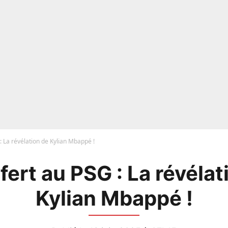
: La révélation de Kylian Mbappé !
fert au PSG : La révélat
Kylian Mbappé !