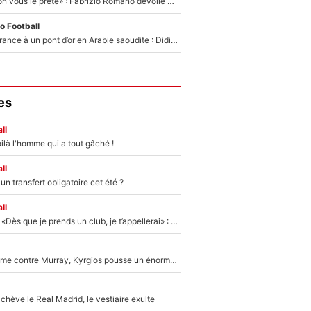
«On l’achète et on vous le prête» : Fabrizio Romano dévoile déjà la stratégie du PSG avec le transfert de Zion Suzuki !
o Football
De l’équipe de France à un pont d’or en Arabie saoudite : Didier Deschamps a donné sa réponse !
es
ll
ilà l'homme qui a tout gâché !
ll
n transfert obligatoire cet été ?
ll
Mercato - OM - «Dès que je prends un club, je t’appellerai» : La promesse de Marcelino au moment de claquer la porte
Victime de racisme contre Murray, Kyrgios pousse un énorme coup de gueule !
hève le Real Madrid, le vestiaire exulte