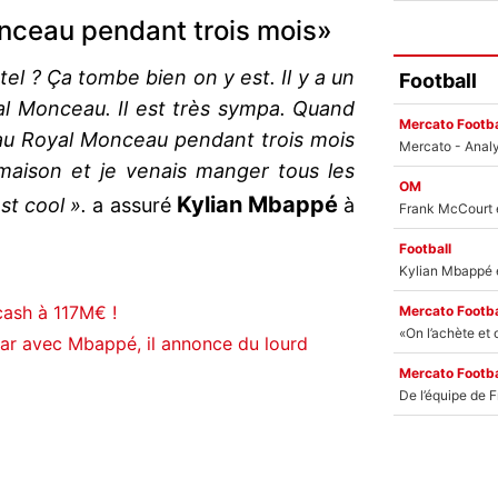
onceau pendant trois mois»
el ? Ça tombe bien on y est. Il y a un
Football
yal Monceau. Il est très sympa. Quand
Mercato Footba
cu au Royal Monceau pendant trois mois
maison et je venais manger tous les
OM
Kylian Mbappé
st cool ».
a assuré
à
Football
cash à 117M€ !
Mercato Footba
tar avec Mbappé, il annonce du lourd
Mercato Footba