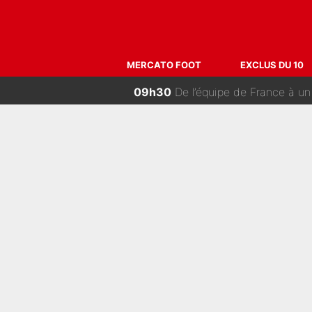
12h00
Frank McCourt et Pablo Long
11h00
Kylian Mbappé et Lamine Yamal o
MERCATO FOOT
EXCLUS DU 10
10h00
«On l’achète et on vous le 
09h30
De l’équipe de France à un