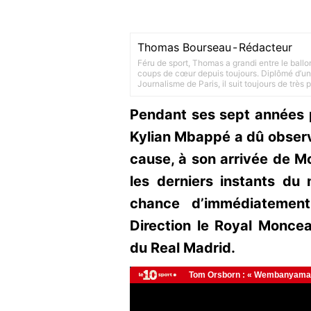
Thomas Bourseau
-
Rédacteur
Féru de sport, Thomas a grandi entre le ballo
coups de cœur depuis toujours. Diplômé d’un 
Journalisme de Paris, il suit toujours de très
Pendant ses sept années 
Kylian Mbappé a dû observe
cause, à son arrivée de M
les derniers instants du
chance d’immédiatement
Direction le Royal Monce
du Real Madrid.