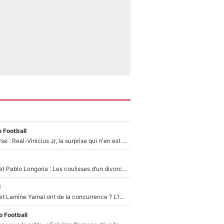
 Football
Mercato - Analyse : Real-Vinicius Jr, la surprise qui n'en est pas une...
Frank McCourt et Pablo Longoria : Les coulisses d’un divorce coûteux qui ruine l’OM à petit feu…
l
Kylian Mbappé et Lamine Yamal ont de la concurrence ? L’IA annonce les 5 joueurs qui vont dominer le football dans les années à venir !
 Football