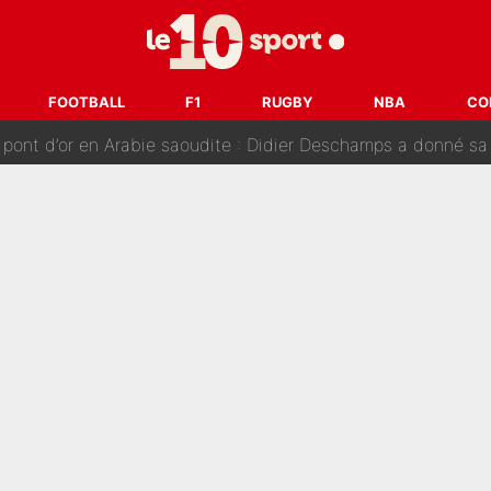
oria : Les coulisses d’un divorce coûteux qui ruine l’OM à p
nt de la concurrence ? L’IA annonce les 5 joueurs qui vont dominer 
FOOTBALL
F1
RUGBY
NBA
CO
prête» : Fabrizio Romano dévoile déjà la stratégie du PSG avec
 pont d’or en Arabie saoudite : Didier Deschamps a donné sa