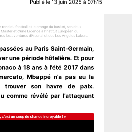
Publié le 13 juin 2025 à 07h15
n rond du football et le orange du basket, ses deux
Master et d’une Licence à l’Institut Européen du
 près les aventures d’Arsenal et des Los Angeles Lakers.
passées au Paris Saint-Germain,
r une période hôtelière. Et pour
onaco à 18 ans à l’été 2017 dans
 mercato, Mbappé n’a pas eu la
 trouver son havre de paix.
au comme révélé par l’attaquant