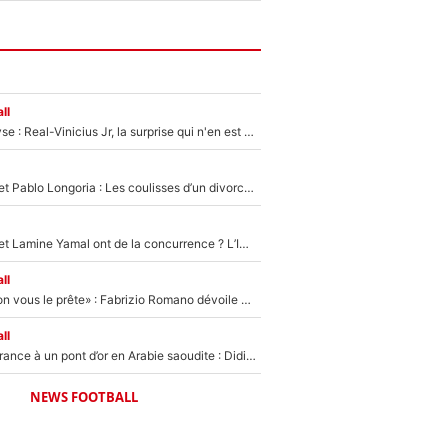
ll
Mercato - Analyse : Real-Vinicius Jr, la surprise qui n'en est pas une...
Frank McCourt et Pablo Longoria : Les coulisses d’un divorce coûteux qui ruine l’OM à petit feu…
Kylian Mbappé et Lamine Yamal ont de la concurrence ? L’IA annonce les 5 joueurs qui vont dominer le football dans les années à venir !
ll
«On l’achète et on vous le prête» : Fabrizio Romano dévoile déjà la stratégie du PSG avec le transfert de Zion Suzuki !
ll
De l’équipe de France à un pont d’or en Arabie saoudite : Didier Deschamps a donné sa réponse !
NEWS FOOTBALL