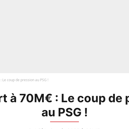
: Le coup de pression au PSG !
rt à 70M€ : Le coup de 
au PSG !