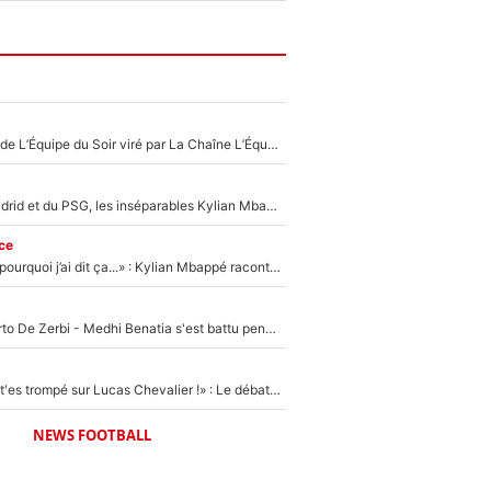
Un chroniqueur de L’Équipe du Soir viré par La Chaîne L’Équipe : Même Olivier Ménard n’avait pas pu empêcher son départ, «je l’ai appris sur Twitter, je l’ai vécu assez mal»
Loin du Real Madrid et du PSG, les inséparables Kylian Mbappé et Achraf Hakimi changent d'équipe le temps d'une journée !
ce
«Je ne sais pas pourquoi j’ai dit ça...» : Kylian Mbappé raconte sa première rencontre avec Zinédine Zidane (et c’est très drôle)
Départ de Roberto De Zerbi - Medhi Benatia s'est battu pendant six mois pour le retenir à l'OM, le PSG a été le naufrage de trop : «Je pars avec toi»
«Admets que tu t'es trompé sur Lucas Chevalier !» : Le débat sur le gardien du PSG vire au clash à l'After Foot
NEWS FOOTBALL