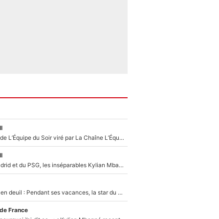
l
Un chroniqueur de L’Équipe du Soir viré par La Chaîne L’Équipe : Même Olivier Ménard n’avait pas pu empêcher son départ, «je l’ai appris sur Twitter, je l’ai vécu assez mal»
l
Loin du Real Madrid et du PSG, les inséparables Kylian Mbappé et Achraf Hakimi changent d'équipe le temps d'une journée !
Antoine Dupont en deuil : Pendant ses vacances, la star du XV de France a perdu sa grand-mère
 de France