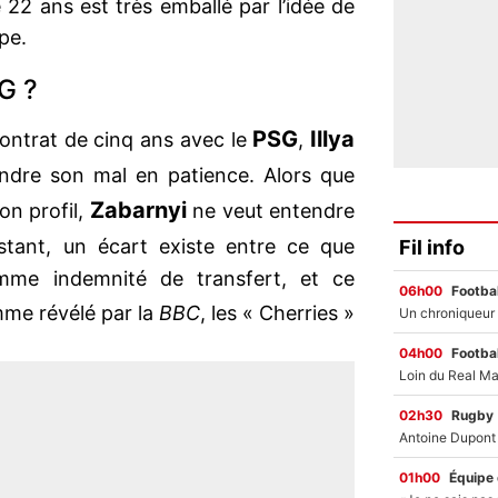
 22 ans est très emballé par l’idée de
pe.
G ?
PSG
Illya
contrat de cinq ans avec le
,
ndre son mal en patience. Alors que
Zabarnyi
son profil,
ne veut entendre
nstant, un écart existe entre ce que
Fil info
mme indemnité de transfert, et ce
06h00
Footbal
me révélé par la
BBC
, les « Cherries »
.
04h00
Footbal
02h30
Rugby
01h00
Équipe