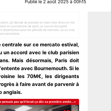
Publié le 2 août 2025 à 00h15
tion, j’ai décidé de prendre en main mes rêves en me
ster en journalisme de sport, je couvre l’actualité
ant d’admiration pour les période de mercato, où un club
ison prochaine.
 centrale sur ce mercato estival,
u un accord avec le club parisien
ans. Mais désormais, Paris doit
d’entente avec Bournemouth. Si le
oisine les 70M€, les dirigeants
ogrès à faire avant de parvenir à
b anglais.