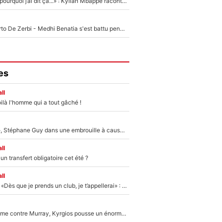
«Je ne sais pas pourquoi j’ai dit ça...» : Kylian Mbappé raconte sa première rencontre avec Zinédine Zidane (et c’est très drôle)
Départ de Roberto De Zerbi - Medhi Benatia s'est battu pendant six mois pour le retenir à l'OM, le PSG a été le naufrage de trop : «Je pars avec toi»
es
ll
ilà l'homme qui a tout gâché !
«Détester à vie», Stéphane Guy dans une embrouille à cause du PSG !
ll
n transfert obligatoire cet été ?
ll
Mercato - OM - «Dès que je prends un club, je t’appellerai» : La promesse de Marcelino au moment de claquer la porte
Victime de racisme contre Murray, Kyrgios pousse un énorme coup de gueule !