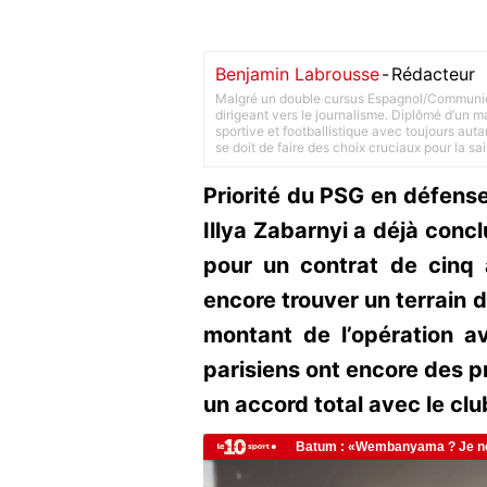
Benjamin Labrousse
-
Rédacteur
Malgré un double cursus Espagnol/Communica
dirigeant vers le journalisme. Diplômé d’un ma
sportive et footballistique avec toujours aut
se doit de faire des choix cruciaux pour la sa
Priorité du PSG en défense
Illya Zabarnyi a déjà concl
pour un contrat de cinq 
encore trouver un terrain 
montant de l’opération av
parisiens ont encore des pr
un accord total avec le clu