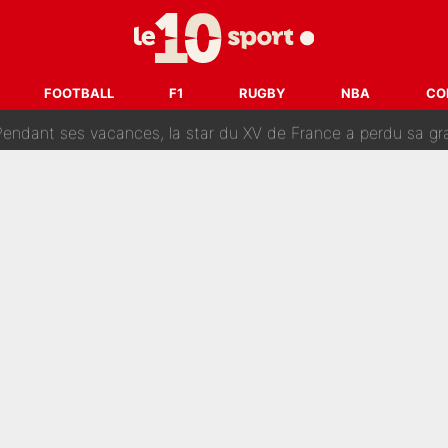
 par La Chaîne L’Équipe : Même Olivier Ménard n’avait pas pu empêcher son départ, «je 
SG, les inséparables Kylian Mbappé et Achraf Hakimi changent 
FOOTBALL
F1
RUGBY
NBA
CO
Pendant ses vacances, la star du XV de France a perdu sa g
 dit ça...» : Kylian Mbappé raconte sa première rencontre avec Zi
i Benatia s'est battu pendant six mois pour le retenir à l'OM, le PSG a été