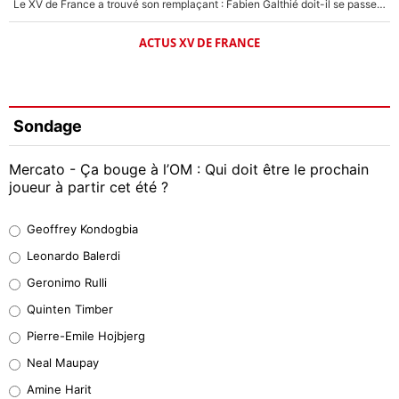
Le XV de France a trouvé son remplaçant : Fabien Galthié doit-il se passer d'Antoine Dupont ?
ACTUS XV DE FRANCE
Sondage
Mercato - Ça bouge à l’OM : Qui doit être le prochain
joueur à partir cet été ?
Geoffrey Kondogbia
Geoffrey Kondogbia
38%
Leonardo Balerdi
Leonardo Balerdi
Geronimo Rulli
32%
Quinten Timber
Geronimo Rulli
Pierre-Emile Hojbjerg
5%
Neal Maupay
Quinten Timber
Amine Harit