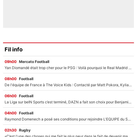
Fil info
09h00
Mercato Football
Yan Diomandé était trop cher pour le PSG : Voilà pourquoi le Real Madrid a accepté de payer la somme record de 140M€ pour boucler son transfert !
08h00
Football
De l'équipe de France à The Voice Kids : Contacté par Matt Pokora, Kylian Mbappé a accepté de jouer un rôle inédit sur TF1 !
06h00
Football
La Liga sur beIN Sports c’est terminé, DAZN a fait son choix pour Benjamin Da Silva et Omar Da Fonseca !
04h00
Football
Raymond Domenech a posé ses conditions pour rejoindre L'EQUIPE du Soir : Il refuse de faire l'émission avec un autre chroniqueur !
02h30
Rugby
«C’est l'une des choses qui me fait le plus peur dans le fait de devenir maman» : En couple avec Antoine Dupont, Iris Mittenaere s'inquiète déjà pour ses futurs enfants !