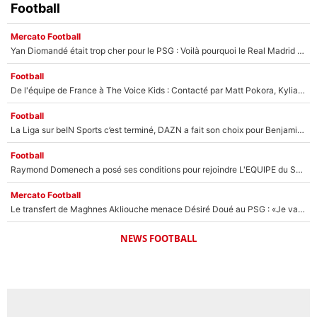
Football
Mercato Football
Yan Diomandé était trop cher pour le PSG : Voilà pourquoi le Real Madrid a accepté de payer la somme record de 140M€ pour boucler son transfert !
Football
De l'équipe de France à The Voice Kids : Contacté par Matt Pokora, Kylian Mbappé a accepté de jouer un rôle inédit sur TF1 !
Football
La Liga sur beIN Sports c’est terminé, DAZN a fait son choix pour Benjamin Da Silva et Omar Da Fonseca !
Football
Raymond Domenech a posé ses conditions pour rejoindre L'EQUIPE du Soir : Il refuse de faire l'émission avec un autre chroniqueur !
Mercato Football
Le transfert de Maghnes Akliouche menace Désiré Doué au PSG : «Je valide à 200%»
NEWS FOOTBALL