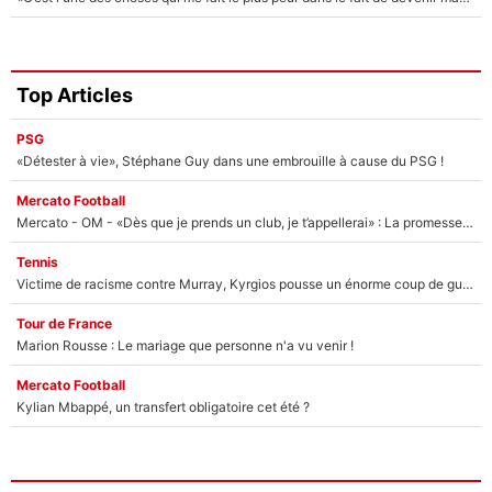
Top Articles
PSG
«Détester à vie», Stéphane Guy dans une embrouille à cause du PSG !
Mercato Football
Mercato - OM - «Dès que je prends un club, je t’appellerai» : La promesse de Marcelino au moment de claquer la porte
Tennis
Victime de racisme contre Murray, Kyrgios pousse un énorme coup de gueule !
Tour de France
Marion Rousse : Le mariage que personne n'a vu venir !
Mercato Football
Kylian Mbappé, un transfert obligatoire cet été ?