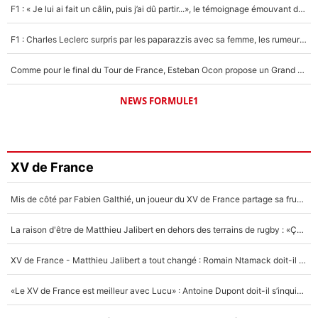
F1 : « Je lui ai fait un câlin, puis j’ai dû partir...», le témoignage émouvant de Max Verstappen sur sa fille
F1 : Charles Leclerc surpris par les paparazzis avec sa femme, les rumeurs étaient vraies !
Comme pour le final du Tour de France, Esteban Ocon propose un Grand Prix de Formule 1 à Paris : «Autour de l’Arc de Triomphe, ce serait génial» !
NEWS FORMULE1
XV de France
Mis de côté par Fabien Galthié, un joueur du XV de France partage sa frustration : «ils ne me l’ont pas dit tout de suite»
La raison d'être de Matthieu Jalibert en dehors des terrains de rugby : «Ça m'atteint autant que si tu touches à un membre de ma famille»
XV de France - Matthieu Jalibert a tout changé : Romain Ntamack doit-il s’inquiéter pour sa place à un an de la Coupe du monde ?
«Le XV de France est meilleur avec Lucu» : Antoine Dupont doit-il s’inquiéter pour sa place ?