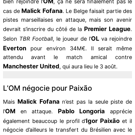
OM
bien rejoindre l’
, ça ne sera finalement pas le
Malick Fofana
cas de
. Le Belge faisait partie des
pistes marseillaises en attaque, mais son avenir
Premier League
devrait s’inscrire du côté de la
.
OL
Selon
TBR Football
, le joueur de l’
va rejoindre
Everton
pour environ 34M€. Il serait même
attendu avant le match amical contre
Manchester United
, qui aura lieu le 3 août.
L’OM négocie pour Paixão
Malick Fofana
Mais
n’est pas la seule piste de
OM
Pablo Longoria
l’
en attaque.
apprécie
Igor Paixão
également beaucoup le profil d’
et il
négocie d’ailleurs le transfert du Brésilien avec le