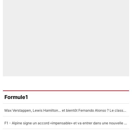
Formule1
Max Verstappen, Lewis Hamilton… et bientôt Fernando Alonso ? Le classement des pilotes les mieux payés en Formule 1 risque de changer !
F1 - Alpine signe un accord «impensable» et va entrer dans une nouvelle dimension : Grande nouvelle pour Pierre Gasly !