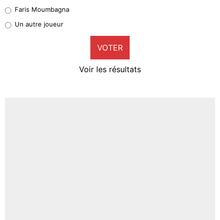
1%
Faris Moumbagna
Pierre-Emile Hojbjerg
Un autre joueur
9%
VOTER
Neal Maupay
4%
Voir les résultats
Amine Harit
3%
Faris Moumbagna
4%
Un autre joueur
5%
1667 personnes ont participé aux votes.