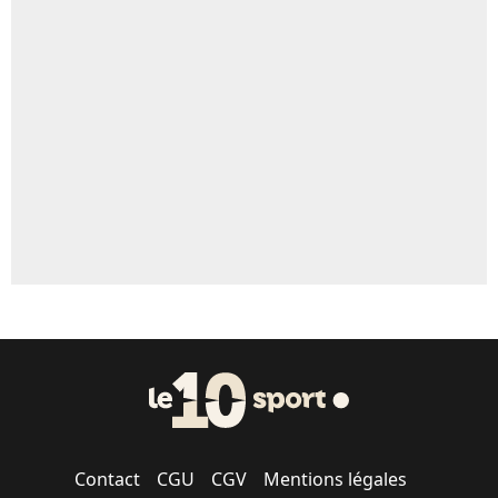
5%
Un autre joueur
5%
1510 personnes ont participé aux votes.
Contact
CGU
CGV
Mentions légales