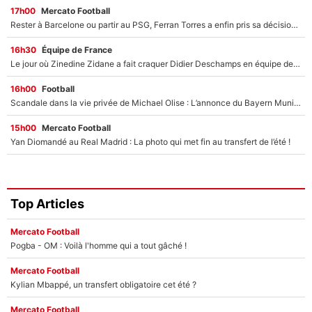
17h00
Mercato Football
Rester à Barcelone ou partir au PSG, Ferran Torres a enfin pris sa décision : La course contre la montre est lancée !
16h30
Équipe de France
Le jour où Zinedine Zidane a fait craquer Didier Deschamps en équipe de France : «Je m’en suis voulu», l’ancien sélectionneur a regretté son geste !
16h00
Football
Scandale dans la vie privée de Michael Olise : L’annonce du Bayern Munich sur son enfant caché
15h00
Mercato Football
Yan Diomandé au Real Madrid : La photo qui met fin au transfert de l’été !
Top Articles
Mercato Football
Pogba - OM : Voilà l'homme qui a tout gâché !
Mercato Football
Kylian Mbappé, un transfert obligatoire cet été ?
Mercato Football