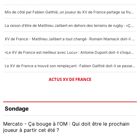
Mis de côté par Fabien Galthié, un joueur du XV de France partage sa frustration : «ils ne me l’ont pas dit tout de suite»
La raison d'être de Matthieu Jalibert en dehors des terrains de rugby : «Ça m'atteint autant que si tu touches à un membre de ma famille»
XV de France - Matthieu Jalibert a tout changé : Romain Ntamack doit-il s’inquiéter pour sa place à un an de la Coupe du monde ?
«Le XV de France est meilleur avec Lucu» : Antoine Dupont doit-il s’inquiéter pour sa place ?
Le XV de France a trouvé son remplaçant : Fabien Galthié doit-il se passer d'Antoine Dupont ?
ACTUS XV DE FRANCE
Sondage
Mercato - Ça bouge à l’OM : Qui doit être le prochain
joueur à partir cet été ?