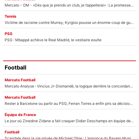
Mercato - OM - «Dès que je prends un club, je t’appellerai» : La promesse de Marcelino au moment de claquer la porte
Tennis
Victime de racisme contre Murray, Kyrgios pousse un énorme coup de gueule !
PSG
PSG : Mbappé achève le Real Madrid, le vestiaire exulte
Football
Mercato Football
Mercato Analyse : Vincius Jr-Diomandé, la logique derrière la concordance des temps
Mercato Football
Rester à Barcelone ou partir au PSG, Ferran Torres a enfin pris sa décision : La course contre la montre est lancée !
Équipe de France
Le jour où Zinedine Zidane a fait craquer Didier Deschamps en équipe de France : «Je m’en suis voulu», l’ancien sélectionneur a regretté son geste !
Football
Scandale dans la vie privée de Michael Olise : L’annonce du Bayern Munich sur son enfant caché