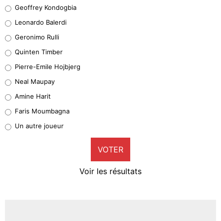
Geoffrey Kondogbia
Geoffrey Kondogbia
38%
Leonardo Balerdi
Leonardo Balerdi
Geronimo Rulli
32%
Quinten Timber
Geronimo Rulli
Pierre-Emile Hojbjerg
5%
Neal Maupay
Quinten Timber
Amine Harit
1%
Faris Moumbagna
Pierre-Emile Hojbjerg
Un autre joueur
9%
VOTER
Neal Maupay
4%
Voir les résultats
Amine Harit
3%
Faris Moumbagna