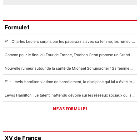
Formule1
F1 : Charles Leclerc surpris par les paparazzis avec sa femme, les rumeurs étaient vraies !
Comme pour le final du Tour de France, Esteban Ocon propose un Grand Prix de Formule 1 à Paris : «Autour de l’Arc de Triomphe, ce serait génial» !
Nouvelle rumeur autour de la santé de Michael Schumacher : Sa femme Corinna sort du silence
F1 - Lewis Hamilton victime de harcèlement, la discipline qui lui a évité le pire : «J'aurais probablement mal tourné»
Lewis Hamilton : Le talent inattendu dévoilé sur les réseaux sociaux qui a impressionné Kim Kardashian pendant leurs vacances en amoureux !
NEWS FORMULE1
XV de France