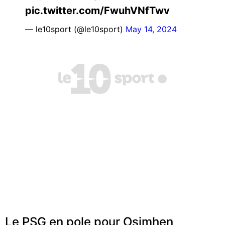
pic.twitter.com/FwuhVNfTwv
— le10sport (@le10sport)
May 14, 2024
Le PSG en pole pour Osimhen