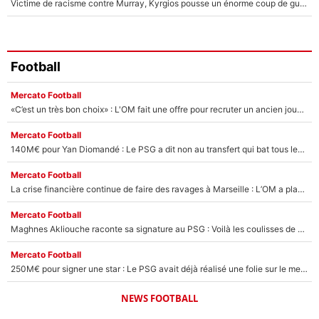
Victime de racisme contre Murray, Kyrgios pousse un énorme coup de gueule !
Football
Mercato Football
«C’est un très bon choix» : L'OM fait une offre pour recruter un ancien joueur du PSG... et c'est validé dans l'After Foot !
Mercato Football
140M€ pour Yan Diomandé : Le PSG a dit non au transfert qui bat tous les records sur le mercato
Mercato Football
La crise financière continue de faire des ravages à Marseille : L’OM a placé 12 joueurs sur le marché des transferts… et ça pourrait lui rapporter près de 100M€ !
Mercato Football
Maghnes Akliouche raconte sa signature au PSG : Voilà les coulisses de son transfert de rêve à 50M€
Mercato Football
250M€ pour signer une star : Le PSG avait déjà réalisé une folie sur le mercato bien avant Neymar !
NEWS FOOTBALL