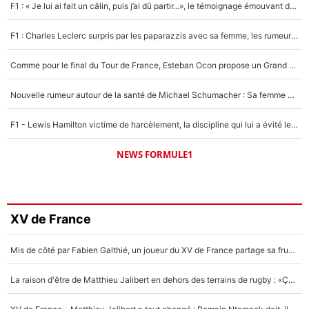
F1 : « Je lui ai fait un câlin, puis j’ai dû partir...», le témoignage émouvant de Max Verstappen sur sa fille
F1 : Charles Leclerc surpris par les paparazzis avec sa femme, les rumeurs étaient vraies !
Comme pour le final du Tour de France, Esteban Ocon propose un Grand Prix de Formule 1 à Paris : «Autour de l’Arc de Triomphe, ce serait génial» !
Nouvelle rumeur autour de la santé de Michael Schumacher : Sa femme Corinna sort du silence
F1 - Lewis Hamilton victime de harcèlement, la discipline qui lui a évité le pire : «J'aurais probablement mal tourné»
NEWS FORMULE1
XV de France
Mis de côté par Fabien Galthié, un joueur du XV de France partage sa frustration : «ils ne me l’ont pas dit tout de suite»
La raison d'être de Matthieu Jalibert en dehors des terrains de rugby : «Ça m'atteint autant que si tu touches à un membre de ma famille»