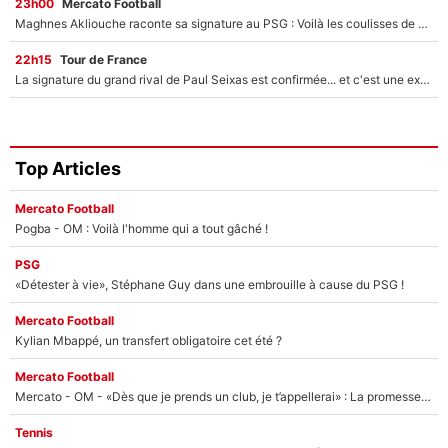
23h00
Mercato Football
Maghnes Akliouche raconte sa signature au PSG : Voilà les coulisses de son transfert de rêve à 50M€
22h15
Tour de France
La signature du grand rival de Paul Seixas est confirmée... et c'est une excellente nouvelle pour l'équipe Decathlon-CMA CGM !
Top Articles
Mercato Football
Pogba - OM : Voilà l'homme qui a tout gâché !
PSG
«Détester à vie», Stéphane Guy dans une embrouille à cause du PSG !
Mercato Football
Kylian Mbappé, un transfert obligatoire cet été ?
Mercato Football
Mercato - OM - «Dès que je prends un club, je t’appellerai» : La promesse de Marcelino au moment de claquer la porte
Tennis