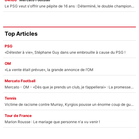
Le PSG veut s'offrir une pépite de 16 ans : Déterminé, le double champion d'Europe en titre est prêt à lâcher 40M€ pour celui que l'on compare déjà à Vinicius Jr !
Top Articles
PSG
«Détester à vie», Stéphane Guy dans une embrouille à cause du PSG !
OM
«La vente était prévue», la grande annonce de l’OM
Mercato Football
Mercato - OM - «Dès que je prends un club, je t’appellerai» : La promesse de Marcelino au moment de claquer la porte
Tennis
Victime de racisme contre Murray, Kyrgios pousse un énorme coup de gueule !
Tour de France
Marion Rousse : Le mariage que personne n'a vu venir !