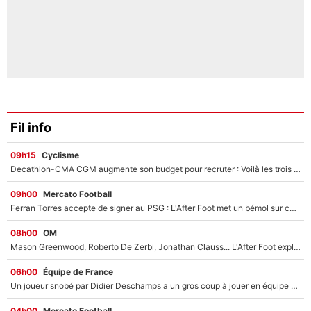
Fil info
09h15
Cyclisme
Decathlon-CMA CGM augmente son budget pour recruter : Voilà les trois premiers coureurs qui font rejoindre Paul Seixas en 2027 !
09h00
Mercato Football
Ferran Torres accepte de signer au PSG : L'After Foot met un bémol sur ce transfert, le champion du monde va couter trop cher ?
08h00
OM
Mason Greenwood, Roberto De Zerbi, Jonathan Clauss... L'After Foot explique pourquoi Medhi Benatia a craqué à l'OM !
06h00
Équipe de France
Un joueur snobé par Didier Deschamps a un gros coup à jouer en équipe de France : Zinedine Zidane a trouvé son numéro 9 ?
04h00
Mercato Football