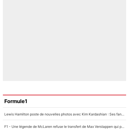
Formule1
Lewis Hamilton poste de nouvelles photos avec Kim Kardashian : Ses fans le voient déjà redevenir champion du monde de F1 grâce à elle !
F1 - Une légende de McLaren refuse le transfert de Max Verstappen qui pourrait «faire des vagues» et plomber l'ambiance dans l'équipe