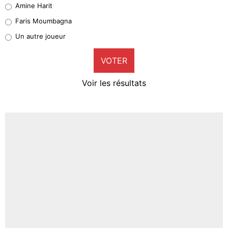
Amine Harit
1%
Faris Moumbagna
Pierre-Emile Hojbjerg
Un autre joueur
9%
VOTER
Neal Maupay
4%
Voir les résultats
Amine Harit
3%
Faris Moumbagna
4%
Un autre joueur
5%
1719 personnes ont participé aux votes.