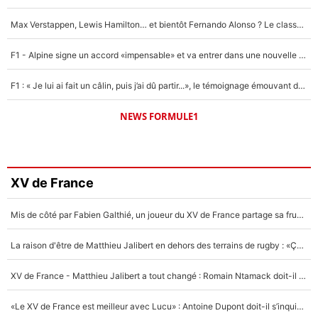
Max Verstappen, Lewis Hamilton… et bientôt Fernando Alonso ? Le classement des pilotes les mieux payés en Formule 1 risque de changer !
F1 - Alpine signe un accord «impensable» et va entrer dans une nouvelle dimension : Grande nouvelle pour Pierre Gasly !
F1 : « Je lui ai fait un câlin, puis j’ai dû partir...», le témoignage émouvant de Max Verstappen sur sa fille
NEWS FORMULE1
XV de France
Mis de côté par Fabien Galthié, un joueur du XV de France partage sa frustration : «ils ne me l’ont pas dit tout de suite»
La raison d'être de Matthieu Jalibert en dehors des terrains de rugby : «Ça m'atteint autant que si tu touches à un membre de ma famille»
XV de France - Matthieu Jalibert a tout changé : Romain Ntamack doit-il s’inquiéter pour sa place à un an de la Coupe du monde ?
«Le XV de France est meilleur avec Lucu» : Antoine Dupont doit-il s’inquiéter pour sa place ?