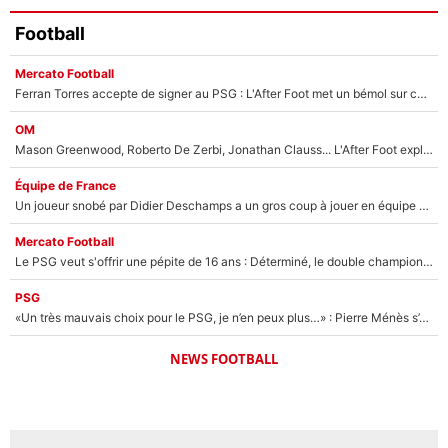
Football
Mercato Football
Ferran Torres accepte de signer au PSG : L'After Foot met un bémol sur ce transfert, le champion du monde va couter trop cher ?
OM
Mason Greenwood, Roberto De Zerbi, Jonathan Clauss... L'After Foot explique pourquoi Medhi Benatia a craqué à l'OM !
Équipe de France
Un joueur snobé par Didier Deschamps a un gros coup à jouer en équipe de France : Zinedine Zidane a trouvé son numéro 9 ?
Mercato Football
Le PSG veut s'offrir une pépite de 16 ans : Déterminé, le double champion d'Europe en titre est prêt à lâcher 40M€ pour celui que l'on compare déjà à Vinicius Jr !
PSG
«Un très mauvais choix pour le PSG, je n’en peux plus…» : Pierre Ménès s’est complètement trompé avec Luis Enrique et ces déclarations le prouvent !
NEWS FOOTBALL