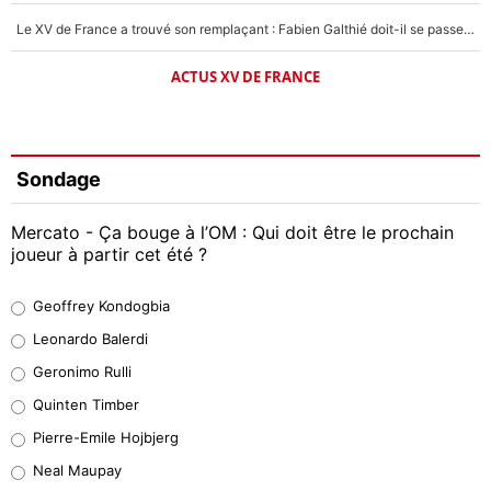
Le XV de France a trouvé son remplaçant : Fabien Galthié doit-il se passer d'Antoine Dupont ?
ACTUS XV DE FRANCE
Sondage
Mercato - Ça bouge à l’OM : Qui doit être le prochain
joueur à partir cet été ?
Geoffrey Kondogbia
Geoffrey Kondogbia
38%
Leonardo Balerdi
Leonardo Balerdi
Geronimo Rulli
32%
Quinten Timber
Geronimo Rulli
Pierre-Emile Hojbjerg
5%
Neal Maupay
Quinten Timber