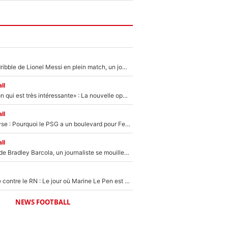
Humilié par un dribble de Lionel Messi en plein match, un joueur d’Arsenal a changé de coiffure pour passer incognito !
ll
«C'est une option qui est très intéressante» : La nouvelle opération évoquée au PSG est déjà validée dans l’After Foot
ll
Mercato - Analyse : Pourquoi le PSG a un boulevard pour Ferran Torres
ll
PSG : Transfert de Bradley Barcola, un journaliste se mouille et annonce déjà la fin du feuilleton !
Zinedine Zidane contre le RN : Le jour où Marine Le Pen est partie au clash avec le sélectionneur de l’équipe de France
NEWS FOOTBALL