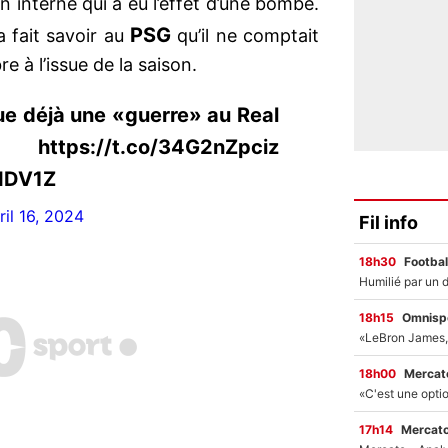
 interne qui a eu l’effet d’une bombe.
PSG
fait savoir au
qu’il ne comptait
re à l’issue de la saison.
e déjà une «guerre» au Real
://t.co/34G2nZpciz
hIDV1Z
ril 16, 2024
Fil info
18h30
Footbal
18h15
Omnisp
18h00
Mercato
17h14
Mercato