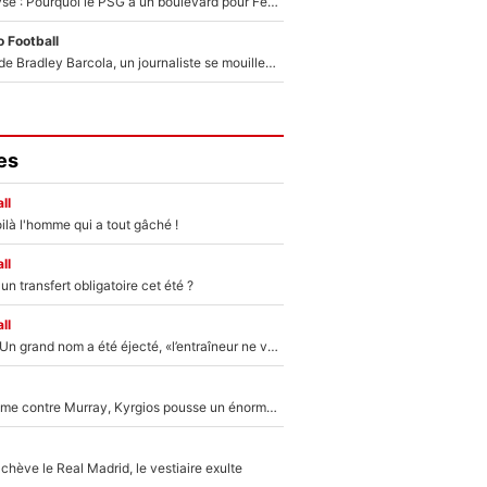
Mercato - Analyse : Pourquoi le PSG a un boulevard pour Ferran Torres
 Football
PSG : Transfert de Bradley Barcola, un journaliste se mouille et annonce déjà la fin du feuilleton !
es
ll
ilà l'homme qui a tout gâché !
ll
n transfert obligatoire cet été ?
ll
Mercato - OM : Un grand nom a été éjecté, «l’entraîneur ne voulait pas me conserver»
Victime de racisme contre Murray, Kyrgios pousse un énorme coup de gueule !
hève le Real Madrid, le vestiaire exulte