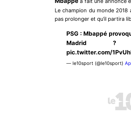
Mbappé
a fait une annonce en
Le champion du monde 2018 a 
pas prolonger et qu’il partira lib
PSG : Mbappé provoqu
Madrid ? https
pic.twitter.com/1PvU
— le10sport (@le10sport)
Ap