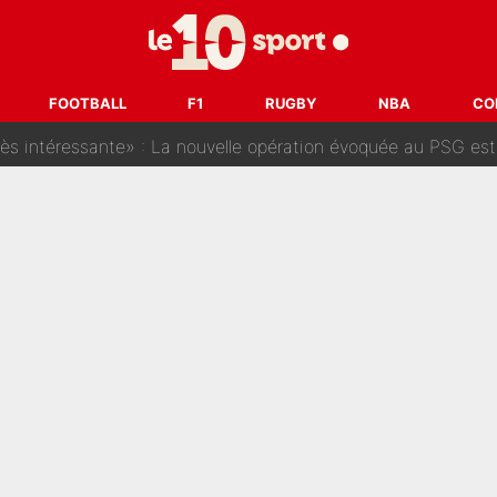
ionel Messi en plein match, un joueur d’Arsenal a changé de c
envie d’être une femme ?» : Un dérapage de Donald Trump sur la 
FOOTBALL
F1
RUGBY
NBA
CO
rès intéressante» : La nouvelle opération évoquée au PSG est 
i le PSG a un boulevard pour Ferran Torres
arcola, un journaliste se mouille et annonce déjà la fin du feu