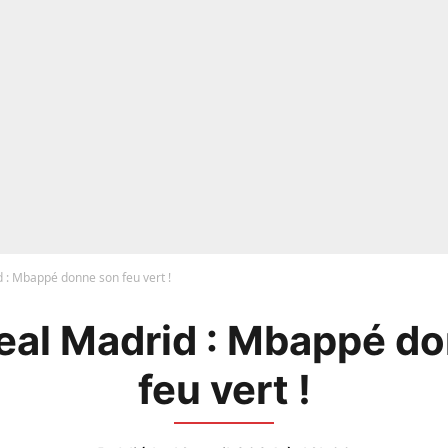
 : Mbappé donne son feu vert !
eal Madrid : Mbappé d
feu vert !