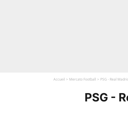
Accueil
Mercato Football
PSG - Real Madrid
PSG - R