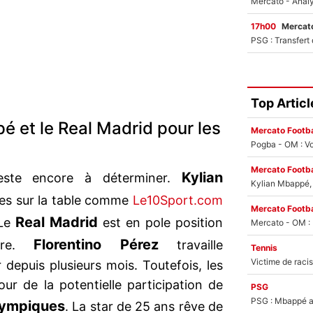
17h00
Mercato
Top Articl
 et le Real Madrid pour les
Mercato Footba
Pogba - OM : Vo
Mercato Footba
Kylian
reste encore à déterminer.
Kylian Mbappé, u
res sur la table comme
Le10Sport.com
Mercato Footba
Real Madrid
 Le
est en pole position
Florentino Pérez
ture.
travaille
Tennis
depuis plusieurs mois. Toutefois, les
ur de la potentielle participation de
PSG
PSG : Mbappé ac
lympiques
. La star de 25 ans rêve de