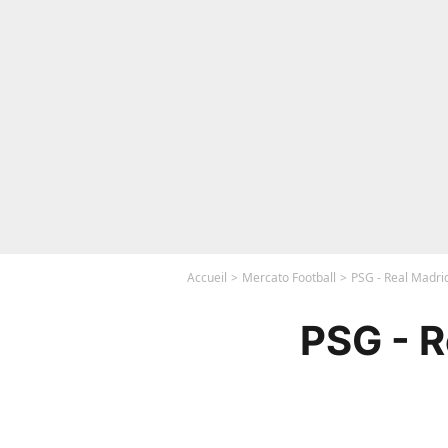
Accueil
Mercato Football
PSG - Real Madrid 
PSG - R