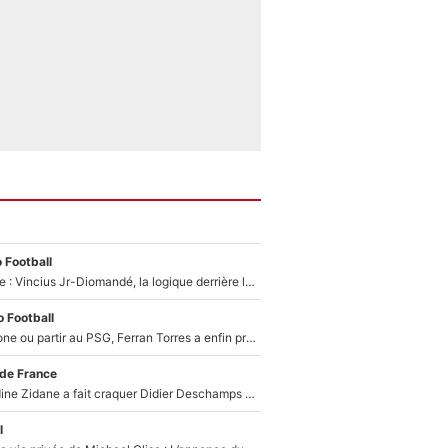
 Football
Mercato Analyse : Vincius Jr-Diomandé, la logique derrière la concordance des temps
 Football
Rester à Barcelone ou partir au PSG, Ferran Torres a enfin pris sa décision : La course contre la montre est lancée !
 de France
Le jour où Zinedine Zidane a fait craquer Didier Deschamps en équipe de France : «Je m’en suis voulu», l’ancien sélectionneur a regretté son geste !
l