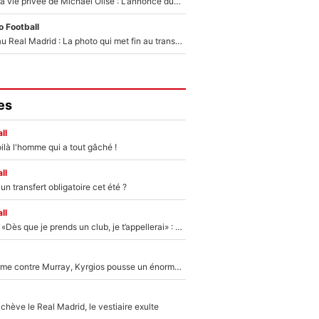
Scandale dans la vie privée de Michael Olise : L’annonce du Bayern Munich sur son enfant caché
 Football
Yan Diomandé au Real Madrid : La photo qui met fin au transfert de l’été !
es
ll
ilà l'homme qui a tout gâché !
ll
n transfert obligatoire cet été ?
ll
Mercato - OM - «Dès que je prends un club, je t’appellerai» : La promesse de Marcelino au moment de claquer la porte
Victime de racisme contre Murray, Kyrgios pousse un énorme coup de gueule !
hève le Real Madrid, le vestiaire exulte