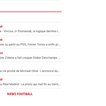
ll
Mercato Analyse : Vincius Jr-Diomandé, la logique derrière la concordance des temps
ll
Rester à Barcelone ou partir au PSG, Ferran Torres a enfin pris sa décision : La course contre la montre est lancée !
ce
Le jour où Zinedine Zidane a fait craquer Didier Deschamps en équipe de France : «Je m’en suis voulu», l’ancien sélectionneur a regretté son geste !
Scandale dans la vie privée de Michael Olise : L’annonce du Bayern Munich sur son enfant caché
ll
Yan Diomandé au Real Madrid : La photo qui met fin au transfert de l’été !
NEWS FOOTBALL