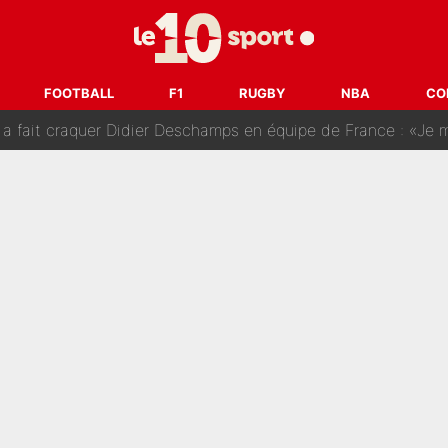
r-Diomandé, la logique derrière la concordance des temps
 au PSG, Ferran Torres a enfin pris sa décision : La course co
FOOTBALL
F1
RUGBY
NBA
CO
craquer Didier Deschamps en équipe de France : «Je m’en suis voulu», l’anc
e de Michael Olise : L’annonce du Bayern Munich sur son enf
 : La photo qui met fin au transfert de l’été !