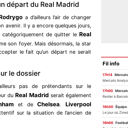
un départ du Real Madrid
Rodrygo
a d’ailleurs l’air de changer
 avenir. Il y a encore quelques jours,
Real
t catégoriquement de quitter le
mme son foyer. Mais désormais, la star
cepter le fait qu’un départ ne serait
Fil info
ur le dossier
17h14
Mercato
illeurs pas de prétendants sur le
17h00
Mercato
Real Madrid
ueur du
serait également
enham
Chelsea
Liverpool
et de
.
16h30
Équipe
entif sur la situation de l’ancien de
16h00
Footbal