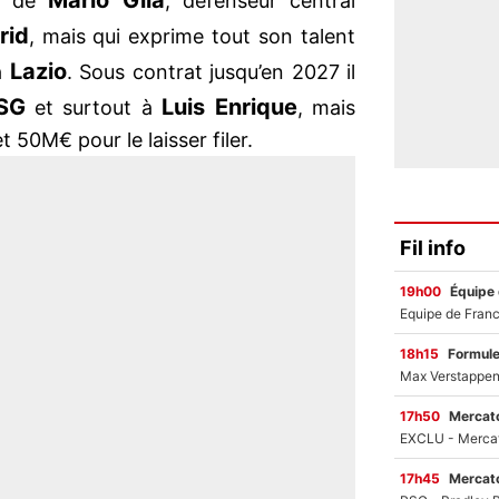
Mario Gila
om de
, défenseur central
rid
, mais qui exprime tout son talent
Lazio
la
. Sous contrat jusqu’en 2027 il
SG
Luis Enrique
et surtout à
, mais
 50M€ pour le laisser filer.
Fil info
19h00
Équipe
18h15
Formul
17h50
Mercato
17h45
Mercato