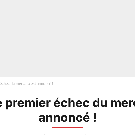
 échec du mercato est annoncé !
e premier échec du mer
annoncé !