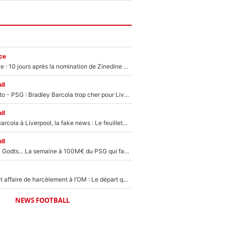
ce
Equipe de France : 10 jours après la nomination de Zinedine Zidane, c'est au tour de son fils de prendre un nouveau départ !
ll
EXCLU - Mercato - PSG : Bradley Barcola trop cher pour Liverpool
ll
PSG - Bradley Barcola à Liverpool, la fake news : Le feuilleton continue !
ll
Akliouche, Mika Godts... La semaine à 100M€ du PSG qui fait basculer le mercato du PSG !
Climat toxique et affaire de harcèlement à l’OM : Le départ qui soulage le vestiaire de Bruno Genesio
NEWS FOOTBALL