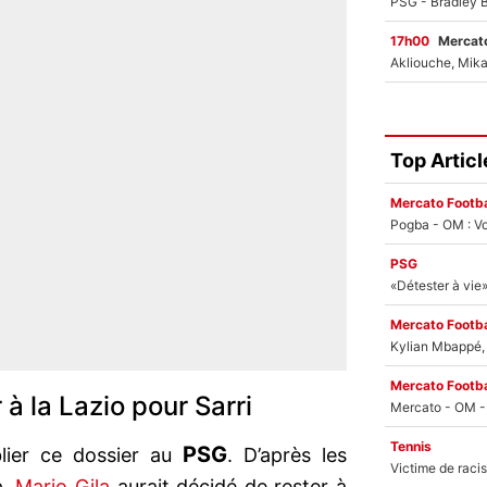
17h00
Mercato
Top Articl
Mercato Footba
Pogba - OM : Vo
PSG
Mercato Footba
Kylian Mbappé, u
Mercato Footba
 à la Lazio pour Sarri
Tennis
PSG
blier ce dossier au
. D’après les
o
,
Mario Gila
aurait décidé de rester à