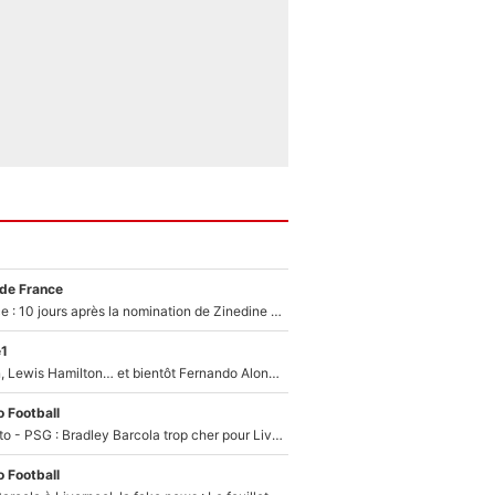
 de France
Equipe de France : 10 jours après la nomination de Zinedine Zidane, c'est au tour de son fils de prendre un nouveau départ !
e1
Max Verstappen, Lewis Hamilton… et bientôt Fernando Alonso ? Le classement des pilotes les mieux payés en Formule 1 risque de changer !
 Football
EXCLU - Mercato - PSG : Bradley Barcola trop cher pour Liverpool
 Football