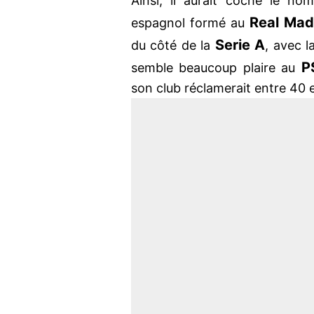
Ainsi, il aurait coché le n
Real Mad
espagnol formé au
Serie A
du côté de la
, avec 
P
semble beaucoup plaire au
son club réclamerait entre 40 et