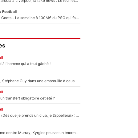
PSG - Bradley Barcola à Liverpool, la fake news : Le feuilleton continue !
 Football
Akliouche, Mika Godts... La semaine à 100M€ du PSG qui fait basculer le mercato du PSG !
es
ll
ilà l'homme qui a tout gâché !
«Détester à vie», Stéphane Guy dans une embrouille à cause du PSG !
ll
n transfert obligatoire cet été ?
ll
Mercato - OM - «Dès que je prends un club, je t’appellerai» : La promesse de Marcelino au moment de claquer la porte
Victime de racisme contre Murray, Kyrgios pousse un énorme coup de gueule !