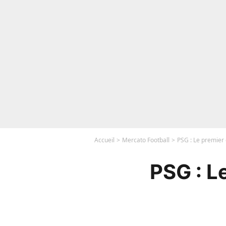
Accueil
Mercato Football
PSG : Le premier
PSG : L