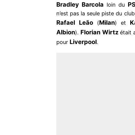
Bradley Barcola
P
loin du
n’est pas la seule piste du clu
Rafael Leão
Milan
K
(
) et
Albion
Florian Wirtz
).
était 
Liverpool
pour
.