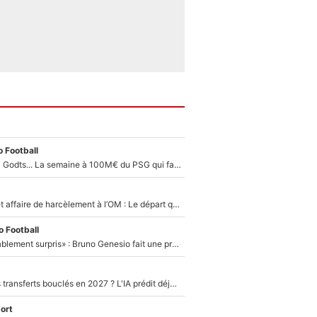
 Football
Akliouche, Mika Godts... La semaine à 100M€ du PSG qui fait basculer le mercato du PSG !
Climat toxique et affaire de harcèlement à l’OM : Le départ qui soulage le vestiaire de Bruno Genesio
 Football
«Très, très agréablement surpris» : Bruno Genesio fait une promesse pour la suite du mercato de l’OM et rassure les supporters
PSG : Deux gros transferts bouclés en 2027 ? L'IA prédit déjà les deux joueurs qui pourraient rejoindre Luis Enrique !
ort