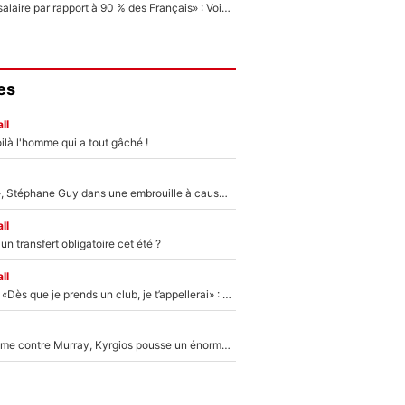
«C'est un beau salaire par rapport à 90 % des Français» : Voilà combien touchait Nelson Monfort sur France Télévisions avant de rejoindre CNews
es
ll
ilà l'homme qui a tout gâché !
«Détester à vie», Stéphane Guy dans une embrouille à cause du PSG !
ll
n transfert obligatoire cet été ?
ll
Mercato - OM - «Dès que je prends un club, je t’appellerai» : La promesse de Marcelino au moment de claquer la porte
Victime de racisme contre Murray, Kyrgios pousse un énorme coup de gueule !