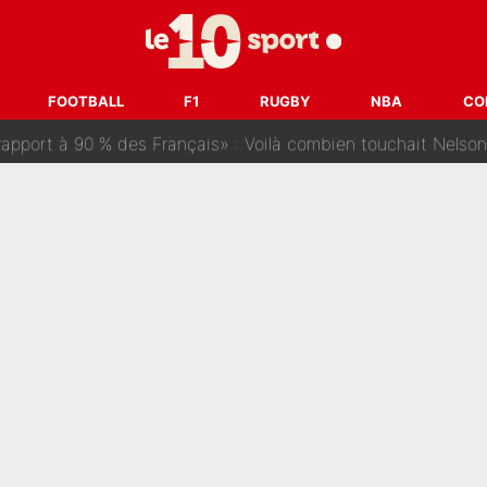
a semaine à 100M€ du PSG qui fait basculer le mercato du PS
e harcèlement à l’OM : Le départ qui soulage le vestiaire de 
ris» : Bruno Genesio fait une promesse pour la suite du mercato
FOOTBALL
F1
RUGBY
NBA
CO
ouclés en 2027 ? L'IA prédit déjà les deux joueurs qui pourra
t à 90 % des Français» : Voilà combien touchait Nelson Monfort sur Franc