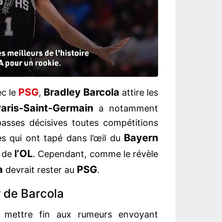
PSG
Bradley Barcola
ec le
,
attire les
aris-Saint-Germain
a notamment
 passes décisives toutes compétitions
Bayern
 qui ont tapé dans l’œil du
l’OL
n de
. Cependant, comme le révèle
a
PSG
devrait rester au
.
 de Barcola
t mettre fin aux rumeurs envoyant