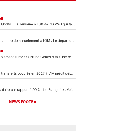
ll
Akliouche, Mika Godts... La semaine à 100M€ du PSG qui fait basculer le mercato du PSG !
Climat toxique et affaire de harcèlement à l’OM : Le départ qui soulage le vestiaire de Bruno Genesio
ll
«Très, très agréablement surpris» : Bruno Genesio fait une promesse pour la suite du mercato de l’OM et rassure les supporters
PSG : Deux gros transferts bouclés en 2027 ? L'IA prédit déjà les deux joueurs qui pourraient rejoindre Luis Enrique !
«C'est un beau salaire par rapport à 90 % des Français» : Voilà combien touchait Nelson Monfort sur France Télévisions avant de rejoindre CNews
NEWS FOOTBALL