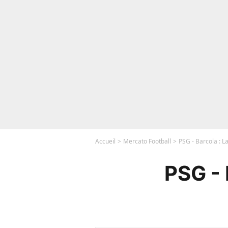
Accueil
Mercato Football
PSG - Barcola : La
PSG - 