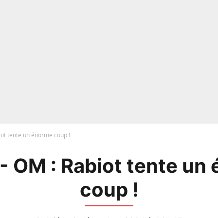
iot tente un énorme coup !
- OM : Rabiot tente un
coup !