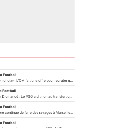
o Football
«C’est un très bon choix» : L'OM fait une offre pour recruter un ancien joueur du PSG... et c'est validé dans l'After Foot !
 Football
140M€ pour Yan Diomandé : Le PSG a dit non au transfert qui bat tous les records sur le mercato
o Football
La crise financière continue de faire des ravages à Marseille : L’OM a placé 12 joueurs sur le marché des transferts… et ça pourrait lui rapporter près de 100M€ !
o Football