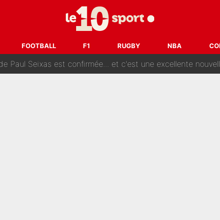
Le PSG a dit non au transfert qui bat tous les records sur 
e des ravages à Marseille : L’OM a placé 12 joueurs sur le marché des transferts… 
sa signature au PSG : Voilà les coulisses de son transfert 
FOOTBALL
F1
RUGBY
NBA
CO
e Paul Seixas est confirmée... et c'est une excellente nouvelle 