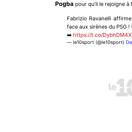
Pogba
pour qu'il le rejoigne à 
Fabrizio Ravanelli affir
face aux sirènes du PSG ! 
➡️
https://t.co/DybhDM4X
— le10sport (@le10sport)
De