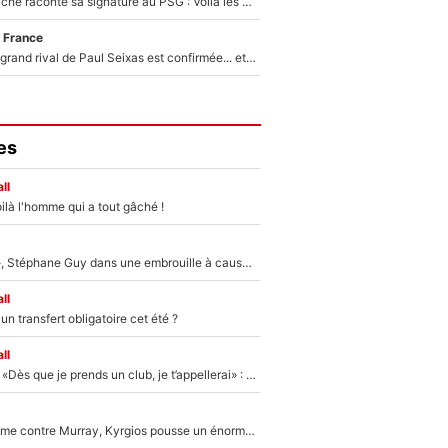
Maghnes Akliouche raconte sa signature au PSG : Voilà les coulisses de son transfert de rêve à 50M€
 France
La signature du grand rival de Paul Seixas est confirmée... et c'est une excellente nouvelle pour l'équipe Decathlon-CMA CGM !
es
ll
ilà l'homme qui a tout gâché !
«Détester à vie», Stéphane Guy dans une embrouille à cause du PSG !
ll
n transfert obligatoire cet été ?
ll
Mercato - OM - «Dès que je prends un club, je t’appellerai» : La promesse de Marcelino au moment de claquer la porte
Victime de racisme contre Murray, Kyrgios pousse un énorme coup de gueule !