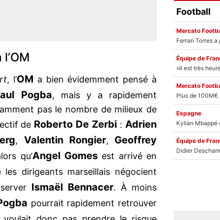
Football
Mercato Footba
à l’OM
Équipe de Fran
OM
rt
, l’
a bien évidemment pensé à
Mercato Footba
aul Pogba
, mais y a rapidement
otamment pas le nombre de milieux de
Espagne
Roberto De Zerbi
Adrien
fectif de
:
jerg
Valentin Rongier
Geoffrey
,
,
Équipe de Fran
Angel Gomes
alors qu’
est arrivé en
les dirigeants marseillais négocient
Ismaël Bennacer
nserver
. À moins
 Pogba
pourrait rapidement retrouver
voulait donc pas prendre le risque