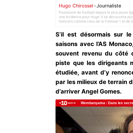
Hugo Chirossel
-
Journaliste
Passionné de football depuis le plus jeune âg
une évidence pour Hugo. Il se découvrira plus
horizons comme ceux de la Formule 1 et de l
S’il est désormais sur l
saisons avec l’AS Monaco
souvent revenu du côté 
piste que les dirigeants 
étudiée, avant d’y renonc
par les milieux de terrain 
d’arriver Angel Gomes.