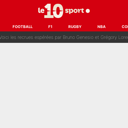
oncernant le PSG : Un gros club étranger prêt à relancer le feuilleton pour 
tient» : Les révélations de la famille Zidane sur sa prise de p
FOOTBALL
F1
RUGBY
NBA
CO
oici les recrues espérées par Bruno Genesio et Grégory Loren
tir : Ces autres joueurs du XV de France pourraient aussi quitter le Stade Toulous
changent de chaîne : beIN SPORTS ne digère pas cette décision histor