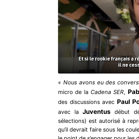
«
Nous avons eu des convers
Pab
micro de la
Cadena SER
,
Paul P
des discussions avec
Juventus
avec la
début déc
sélections) est autorisé à rep
qu’il devrait faire sous les coule
le point de s’engager pour les