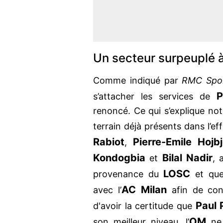
Un secteur surpeuplé 
Comme indiqué par
RMC Spo
P
s’attacher les services de
renoncé. Ce qui s’explique n
terrain déjà présents dans l’ef
Rabiot
Pierre-Emile Hojb
,
Kondogbia
Bilal Nadir
et
, 
LOSC
provenance du
et que 
AC Milan
avec l’
afin de co
Paul
d'avoir la certitude que
OM
son meilleur niveau, l’
ne 