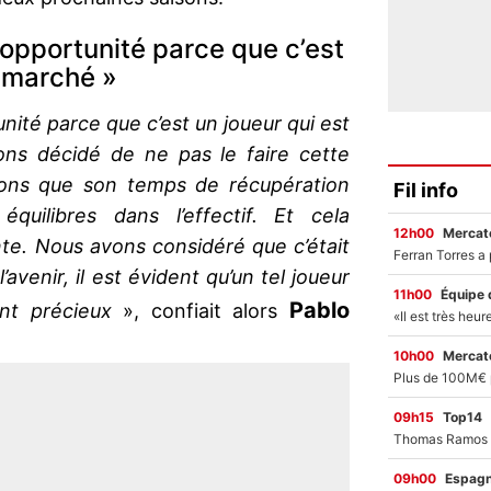
opportunité parce que c’est
e marché »
ité parce que c’est un joueur qui est
ons décidé de ne pas le faire cette
ons que son temps de récupération
Fil info
équilibres dans l’effectif. Et cela
12h00
Mercato
nte. Nous avons considéré que c’était
avenir, il est évident qu’un tel joueur
11h00
Équipe 
Pablo
nt précieux
», confiait alors
10h00
Mercato
09h15
Top14
09h00
Espag