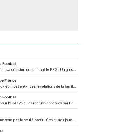
 Football
Ferran Torres a pris sa décision concernant le PSG : Un gros club étranger prêt à relancer le feuilleton pour la signature du champion du monde 2026 !
de France
«Il est très heureux et impatient» : Les révélations de la famille Zidane sur sa prise de pouvoir en équipe de France !
 Football
Plus de 100M€ pour l'OM : Voici les recrues espérées par Bruno Genesio et Grégory Lorenzi après l’opération dégraissage
Thomas Ramos ne sera pas le seul à partir : Ces autres joueurs du XV de France pourraient aussi quitter le Stade Toulousain, un club de Top 14 est déjà sur les rangs
ne