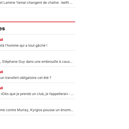
Kylian Mbappé et Lamine Yamal changent de chaîne : beIN SPORTS ne digère pas cette décision historique et prédit un fiasco pour la Liga
es
ll
ilà l'homme qui a tout gâché !
«Détester à vie», Stéphane Guy dans une embrouille à cause du PSG !
ll
n transfert obligatoire cet été ?
ll
Mercato - OM - «Dès que je prends un club, je t’appellerai» : La promesse de Marcelino au moment de claquer la porte
Victime de racisme contre Murray, Kyrgios pousse un énorme coup de gueule !