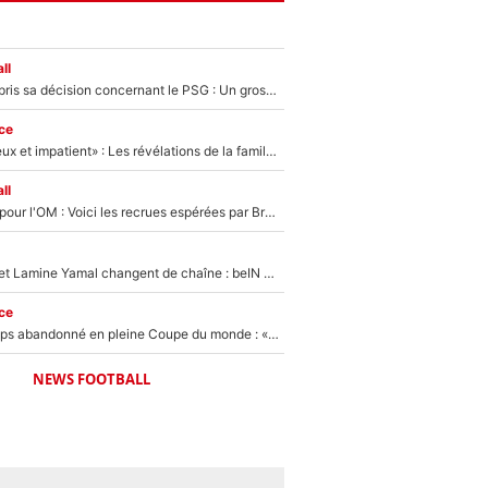
ll
Ferran Torres a pris sa décision concernant le PSG : Un gros club étranger prêt à relancer le feuilleton pour la signature du champion du monde 2026 !
ce
«Il est très heureux et impatient» : Les révélations de la famille Zidane sur sa prise de pouvoir en équipe de France !
ll
Plus de 100M€ pour l'OM : Voici les recrues espérées par Bruno Genesio et Grégory Lorenzi après l’opération dégraissage
Kylian Mbappé et Lamine Yamal changent de chaîne : beIN SPORTS ne digère pas cette décision historique et prédit un fiasco pour la Liga
ce
Didier Deschamps abandonné en pleine Coupe du monde : «La FFF était déjà passée à Zinedine Zidane»
NEWS FOOTBALL