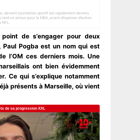
e, devenir journaliste sportif est rapidement devenu
 tard un amour pour la NBA, avant d’explorer d’autres
a NFL.
e point de s’engager pour deux
, Paul Pogba est un nom qui est
de l’OM ces derniers mois. Une
marseillais ont bien évidemment
er. Ce qui s’explique notamment
déjà présents à Marseille, où vient